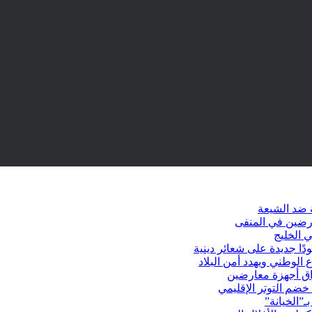
 ضد الشيعة
ارضين في المنفى
 الخليج
دًا جديدة على شعائر دينية
 الوطني ويهدد أمن البلاد
راق أجهزة معارضين
ضم التوتر الإقليمي
ـ”الخيانة”