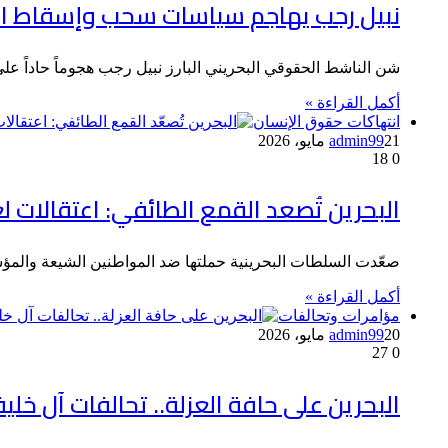
نبيل رجب يهاجم سياسات سحب وإسقاط ال
شن الناشط الحقوقي البحريني البارز نبيل رجب هجوماً حاداً
أكمل القراءة »
انتهاكات حقوق الإنسان
21 مايو، 2026
admin99
18
0
البحرين تُصعد القمع الطائفي: اعتقالات
صعّدت السلطات البحرينية حملتها ضد المواطنين الشيعة والمؤ
أكمل القراءة »
مؤامرات وتحالفات
20 مايو، 2026
admin99
27
0
البحرين على حافة العزلة.. تحالفات آل خلي