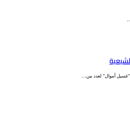
…
لشيعية
بـ”غسيل أموال” لعدد من…