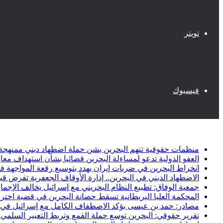
تويتر
فيسبوك
أخبار عاجلة
منظمات حقوقية تتهم البحرين بشن حملة اضطهاد ديني ممنهجة
العفو الدولية تدعو لمساءلة البحرين قضائيا بشأن استهداف مع
انخراط البحرين في ضربات إيران يهدد بتوسيع رقعة المواجهة في
الاضطهاد الديني في البحرين.. إدارة الأوقاف الجعفرية تفرض قيو
جمعية الوفاق: تطبيع النظام البحريني مع إسرائيل يخالف الإجماع
المحكمة العليا البريطانية تسقط حصانة البحرين في قضية اخت
مصادر: حمد بن عيسى يؤكد الاصطفاف الكامل مع إسرائيل في خ
تقرير حقوقي: البحرين توسع حملة القمع وتربط التعبير السلمي ب