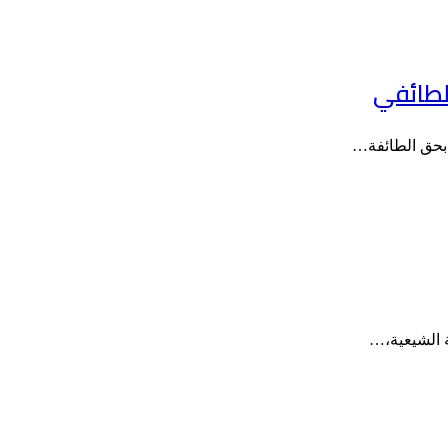
 بحق الطائفة…
ة الشيعية،…