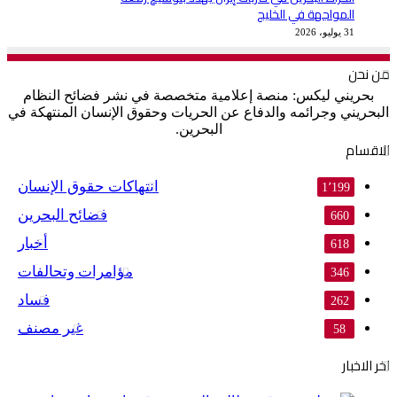
المواجهة في الخليج
31 يوليو، 2026
من نحن
بحريني ليكس: منصة إعلامية متخصصة في نشر فضائح النظام
البحريني وجرائمه والدفاع عن الحريات وحقوق الإنسان المنتهكة في
البحرين.
الاقسام
انتهاكات حقوق الإنسان
1٬199
فضائح البحرين
660
أخبار
618
مؤامرات وتحالفات
346
فساد
262
غير مصنف
58
اخر الاخبار