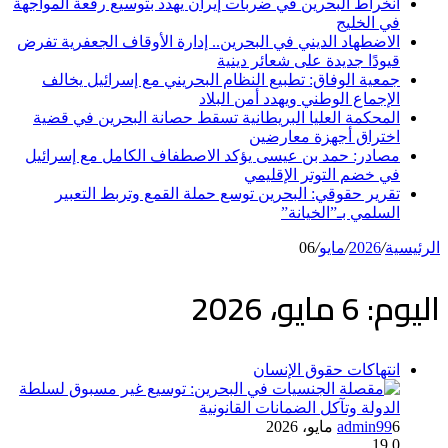
انخراط البحرين في ضربات إيران يهدد بتوسيع رقعة المواجهة
في الخليج
الاضطهاد الديني في البحرين.. إدارة الأوقاف الجعفرية تفرض
قيودًا جديدة على شعائر دينية
جمعية الوفاق: تطبيع النظام البحريني مع إسرائيل يخالف
الإجماع الوطني ويهدد أمن البلاد
المحكمة العليا البريطانية تسقط حصانة البحرين في قضية
اختراق أجهزة معارضين
مصادر: حمد بن عيسى يؤكد الاصطفاف الكامل مع إسرائيل
في خضم التوتر الإقليمي
تقرير حقوقي: البحرين توسع حملة القمع وتربط التعبير
السلمي بـ”الخيانة”
الرئيسية
/
2026
/
مايو
/
06
اليوم:
6 مايو، 2026
انتهاكات حقوق الإنسان
6 مايو، 2026
admin99
19
0