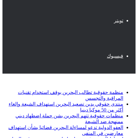
تويتر
فيسبوك
أخبار عاجلة
منظمة حقوقية تطالب البحرين بوقف استخدام تقنيات
المراقبة والتجسس
منتدى حقوقي يدين تصعيد البحرين استهداف الشيعة وإلغاء
أكثر من 50 موكبا دينيا
منظمات حقوقية تتهم البحرين بشن حملة اضطهاد ديني
ممنهجة ضد الشيعة
العفو الدولية تدعو لمساءلة البحرين قضائيا بشأن استهداف
معارضين في المنفى