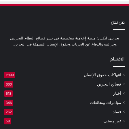
من نحن
بحريني ليكس: منصة إعلامية متخصصة في نشر فضائح النظام البحريني
وجرائمه والدفاع عن الحريات وحقوق الإنسان المنتهكة في البحرين.
الاقسام
انتهاكات حقوق الإنسان
1٬199
فضائح البحرين
660
أخبار
618
مؤامرات وتحالفات
346
فساد
262
غير مصنف
58