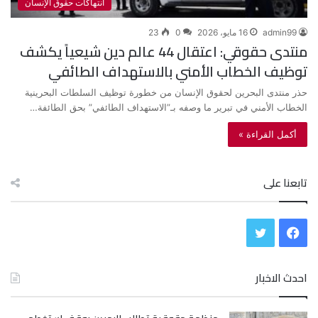
انتهاكات حقوق الإنسان
admin99
16 مايو، 2026
0
23
منتدى حقوقي: اعتقال 44 عالم دين شيعياً يكشف
توظيف الخطاب الأمني بالاستهداف الطائفي
حذر منتدى البحرين لحقوق الإنسان من خطورة توظيف السلطات البحرينية
الخطاب الأمني في تبرير ما وصفه بـ”الاستهداف الطائفي” بحق الطائفة…
أكمل القراءة »
تابعنا على
ف
ت
ي
و
احدث الاخبار
س
ي
ب
ت