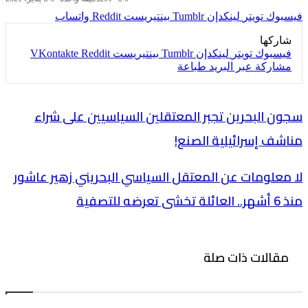
فيسبوك
تويتر
لينكدإن
بينتيريست
واتساب
شاركها
فيسبوك
تويتر
لينكدإن
بينتيريست
مشاركة عبر البريد
طباعة
سجون البحرين تجبر المعتقلين السياسيين على شراء
مناشف إسرائيلية الصنع!
لا معلومات عن المعتقل السياسي البحريني زهير عاشور
منذ 6 أشهر.. العائلة تخشى تعرضه للتصفية
مقالات ذات صلة