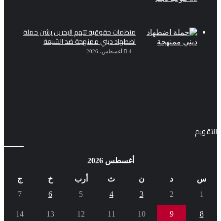
منظمات حقوقية تتهم البحرين بشن حملة
اضطهاد ديني ممنهجة ضد الشيعة
4 أغسطس، 2026
التقويم
أغسطس 2026
س
د
ن
ث
أرب
خ
ج
7
6
5
4
3
2
1
14
13
12
11
10
9
8