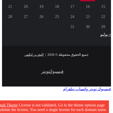
21
20
19
18
17
16
15
28
27
26
25
24
23
22
31
30
29
« يوليو
جميع الحقوق محفوظة © 2026 |
البحرين ليكس
فيسبوك
تويتر
فيسبوك
تويتر
واتساب
تيلقرام
nnah Theme
License is not validated, Go to the theme options page
validate the license, You need a single license for each domain name.