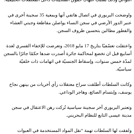
واوضحت البربوري في اتصال هاتفي أنها وبمعية 35 سجينة أخرى في
عنبر الدور الأرضي في سجن النساء يواصلن مقاطعة وجبتي العشاء
والفطور مطالبن بتحسين ظروف السجن.
واعتقلت تعسّفيًا بتاريخ 17 مايو 2018، وتعرضت للإخفاء القسري لعدة
أسابيع قبل ان تخضع لمحاكمة جائرة أصدرت ضدها حكمًا جائرًا بالسجن
لمدّة خمس سنوات، وإسقاط الجنسيّة في اتهامات ذات خلفيّة
سياسيّة.
وكانت السلطات أطلقت سراح معتقلات رأي أخريات من بينهن نجاح
يوسف، وإبتسام الصائغ، وهاجر الوداعي.
وتعتبر البربوري آخر سجينة سياسية تُركت رهن الاعتقال في سجن
مدينة عيسى التابع للنظام البحريني.
ولفقت لها السلطات تهمة “نقل المواد المستخدمة في العبوات