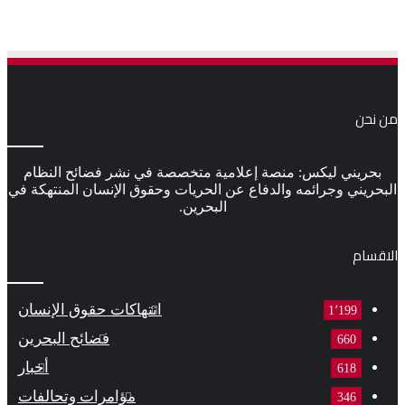
من نحن
بحريني ليكس: منصة إعلامية متخصصة في نشر فضائح النظام
البحريني وجرائمه والدفاع عن الحريات وحقوق الإنسان المنتهكة في
البحرين.
الاقسام
انتهاكات حقوق الإنسان
1٬199
فضائح البحرين
660
أخبار
618
مؤامرات وتحالفات
346