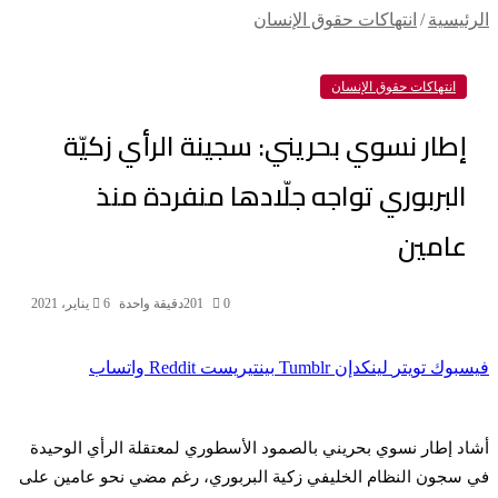
الرئيسية
/
انتهاكات حقوق الإنسان
انتهاكات حقوق الإنسان
إطار نسوي بحريني: سجينة الرأي زكيّة
البربوري تواجه جلّادها منفردة منذ
عامين
0
201
دقيقة واحدة
6 يناير، 2021
فيسبوك
تويتر
لينكدإن
بينتيريست
واتساب
أشاد إطار نسوي بحريني بالصمود الأسطوري لمعتقلة الرأي الوحيدة
في سجون النظام الخليفي زكية البربوري، رغم مضي نحو عامين على