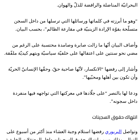
البحرانيّة المناضلة والرافضة للذلّ والهوان.
“وهو ما أبرزته في كلماتها ورسائلها التي ترسلها من داخل السجن
متسلّحة بقوّة الإرادة الزينبيّة في مقارعة الظالم”، بحسب البيان.
وأضاف البيان أنّها ما زالت صابرة وصامدة محتسبة على الرغم من
مضي نحو سنتين على اعتقالها على خلفيّة سياسيّة وبتهم كيديّة ملفّقة.
وأشار إلى رفضها “الانكسار، لأنّها صاحبة حقّ، وحقّها الإنسانيّ الحريّة
وأن تكون بين أهلها ومحبّيها”.
ودعا لها بالنصر “على جلّادها في معركتها التي تواجهه فيها منفردة
داخل سجونه”.
انتهاك حقوق السجينات
وتواصل
البربوري
رفضها استلام وجبة العشاء منذ أكثر من أسبوع على
التوالي وذلك بسبب انتهاك حقوق السجينات داخل المعتقلات الخليفية.