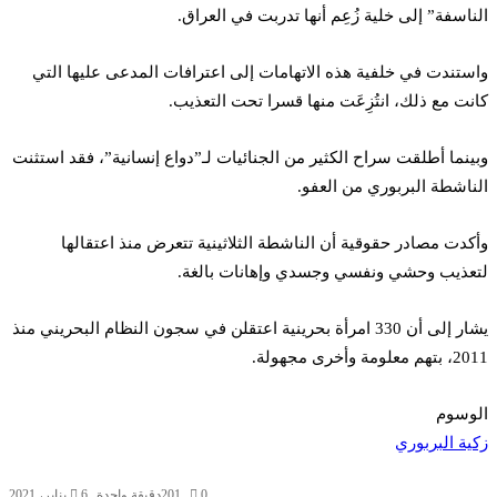
الناسفة” إلى خلية زُعِم أنها تدربت في العراق.
واستندت في خلفية هذه الاتهامات إلى اعترافات المدعى عليها التي
كانت مع ذلك، انتُزِعَت منها قسرا تحت التعذيب.
وبينما أطلقت سراح الكثير من الجنائيات لـ”دواع إنسانية”، فقد استثنت
الناشطة البربوري من العفو.
وأكدت مصادر حقوقية أن الناشطة الثلاثينية تتعرض منذ اعتقالها
لتعذيب وحشي ونفسي وجسدي وإهانات بالغة.
يشار إلى أن 330 امرأة بحرينية اعتقلن في سجون النظام البحريني منذ
2011، بتهم معلومة وأخرى مجهولة.
الوسوم
زكية البربوري
0
201
دقيقة واحدة
6 يناير، 2021