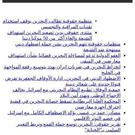
أخبار عاجلة
تويتر
فيسبوك
منظمة حقوقية تطالب البحرين بوقف استخدام
تقنيات المراقبة والتجسس
منتدى حقوقي يدين تصعيد البحرين استهداف
الشيعة وإلغاء أكثر من 50 موكبا دينيا
منظمات حقوقية تتهم البحرين بشن حملة اضطهاد ديني
ممنهجة ضد الشيعة
العفو الدولية تدعو لمساءلة البحرين قضائيا بشأن استهداف
معارضين في المنفى
انخراط البحرين في ضربات إيران يهدد بتوسيع رقعة المواجهة
في الخليج
الاضطهاد الديني في البحرين.. إدارة الأوقاف الجعفرية تفرض
قيودًا جديدة على شعائر دينية
جمعية الوفاق: تطبيع النظام البحريني مع إسرائيل يخالف
الإجماع الوطني ويهدد أمن البلاد
المحكمة العليا البريطانية تسقط حصانة البحرين في قضية
اختراق أجهزة معارضين
مصادر: حمد بن عيسى يؤكد الاصطفاف الكامل مع إسرائيل
في خضم التوتر الإقليمي
تقرير حقوقي: البحرين توسع حملة القمع وتربط التعبير
السلمي بـ”الخيانة”