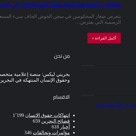
مطالب بإعادة محاكمة صغار المحكومين في البح
يتعرض صغار المحكومين في سجن الحوض الجاف سيء السمعة في
الرسمية التي يفترض…
أكمل القراءة »
من نحن
بحريني ليكس: منصة إعلامية متخصصة
وحقوق الإنسان المنتهكة في البحرين
الاقسام
انتهاكات حقوق الإنسان
1٬199
فضائح البحرين
659
أخبار
618
مؤامرات وتحالفات
346