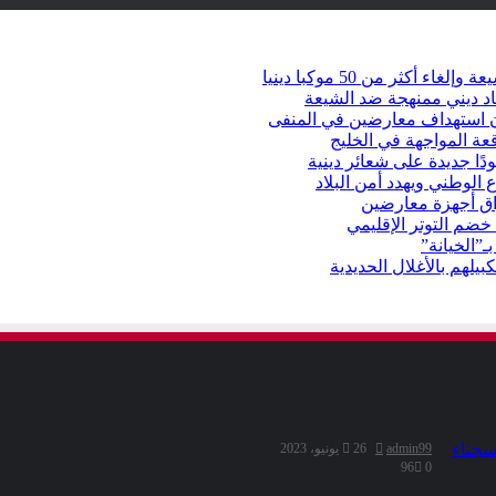
كثر من 50 موكبا دينيا
د ديني ممنهجة ضد الشيعة
شأن استهداف معارضين في المنفى
عة المواجهة في الخليج
دًا جديدة على شعائر دينية
 الوطني ويهدد أمن البلاد
راق أجهزة معارضين
ضم التوتر الإقليمي
ـ”الخيانة”
يلهم بالأغلال الحديدية
admin99
26 يونيو، 2023
96
0