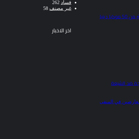
فساد
262
غير مصنف
58
 دينيا
اخر الاخبار
ة ضد الشيعة