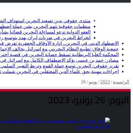
أخبار عاجلة
تويتر
فيسبوك
منتدى حقوقي يدين تصعيد البحرين استهداف الشيعة وإلغاء أ
منظمات حقوقية تتهم البحرين بشن حملة اضطها
العفو الدولية تدعو لمساءلة البحرين قضائيا ب
انخراط البحرين في ضربات إيران يهدد بتوسيع رق
الاضطهاد الديني في البحرين.. إدارة الأوقاف الجعفرية تفرض قيو
جمعية الوفاق: تطبيع النظام البحريني مع إسرائيل يخالف الإجماع
المحكمة العليا البريطانية تسقط حصانة البحرين في قضية اخت
مصادر: حمد بن عيسى يؤكد الاصطفاف الكامل مع إسرائيل في خ
تقرير حقوقي: البحرين توسع حملة القمع وتربط التعبير السلمي ب
إجراءات مهينة بحق علماء الدين المعتقلين في البحرين شملت تكب
الرئيسية
/
2023
/
يونيو
/
26
اليوم:
26 يونيو، 2023