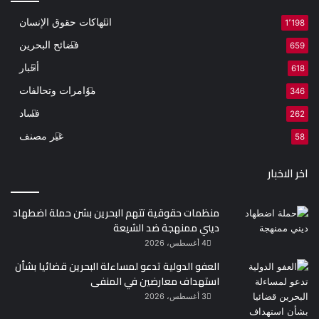
انتهاكات حقوق الإنسان
1٬198
فضائح البحرين
659
أخبار
618
مؤامرات وتحالفات
346
فساد
262
غير مصنف
58
اخر الاخبار
منظمات حقوقية تتهم البحرين بشن حملة اضطهاد
ديني ممنهجة ضد الشيعة
4 أغسطس، 2026
العفو الدولية تدعو لمساءلة البحرين قضائيا بشأن
استهداف معارضين في المنفى
3 أغسطس، 2026