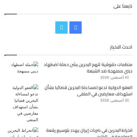
تابعنا على
ف
ت
ي
و
احدث الاخبار
س
ي
منظمات حقوقية تتهم البحرين بشن حملة اضطهاد
ب
ت
ديني ممنهجة ضد الشيعة
و
ر
4 أغسطس، 2026
العفو الدولية تدعو لمساءلة البحرين قضائيا بشأن
ك
استهداف معارضين في المنفى
3 أغسطس، 2026
انخراط البحرين في ضربات إيران يهدد بتوسيع رقعة
المواجهة في الخليج