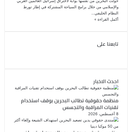
حولت البحرين من نفسها بوابة لاختراق إسرائيل العالمين العربي
والإسلامي من خلال برامج السياحة المشتركة في إطار تورط
النظام الخليفي…
أكمل القراءة »
تابعنا على
ف
ي
ت
و
س
ب
ي
ت
و
احدث الاخبار
ر
ك
منظمة حقوقية تطالب البحرين بوقف استخدام
تقنيات المراقبة والتجسس
8 أغسطس، 2026