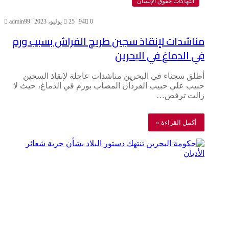
انتهاكات حقوق الإنسان
0
94
25 يوليو، 2023
admin99
مناشدات لإنقاذ سجين طريح الفراش بسبب ورم
في الدماغ في البحرين
أطلق سجناء في البحرين مناشدات عاجلة لإنقاذ السجين
حبيب علي حبيب الفردان المصاب بورم في الدماغ، حيث لا
زالت ترفض…
أكمل القراءة »