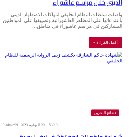
الديني خلال مراسم عاشوراء
واصلت سلطات النظام الخليفي انتهاكات الاضطهاد الديني
باعتداءاتها على المظاهر العاشورائية وتضييقها على المواطنين
المشاركين في مراسم عاشوراء في مناطق…
أكمل القراءة »
فضائح البحرين
0
153
29 يوليو، 2023
admin99
شهادة حاكم الشارقة تكشف زيف الرواية