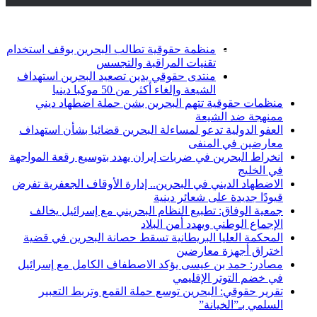
أخبار عاجلة
تويتر
فيسبوك
منظمة حقوقية تطالب البحرين بوقف استخدام
تقنيات المراقبة والتجسس
منتدى حقوقي يدين تصعيد البحرين استهداف
الشيعة وإلغاء أكثر من 50 موكبا دينيا
منظمات حقوقية تتهم البحرين بشن حملة اضطهاد ديني
ممنهجة ضد الشيعة
العفو الدولية تدعو لمساءلة البحرين قضائيا بشأن استهداف
معارضين في المنفى
انخراط البحرين في ضربات إيران يهدد بتوسيع رقعة المواجهة
في الخليج
الاضطهاد الديني في البحرين.. إدارة الأوقاف الجعفرية تفرض
قيودًا جديدة على شعائر دينية
جمعية الوفاق: تطبيع النظام البحريني مع إسرائيل يخالف
الإجماع الوطني ويهدد أمن البلاد
المحكمة العليا البريطانية تسقط حصانة البحرين في قضية
اختراق أجهزة معارضين
مصادر: حمد بن عيسى يؤكد الاصطفاف الكامل مع إسرائيل
في خضم التوتر الإقليمي
تقرير حقوقي: البحرين توسع حملة القمع وتربط التعبير
السلمي بـ”الخيانة”