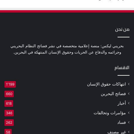
من نحن
بحريني ليكس: منصة إعلامية متخصصة في نشر فضائح النظام البحريني
وجرائمه والدفاع عن الحريات وحقوق الإنسان المنتهكة في البحرين.
الاقسام
انتهاكات حقوق الإنسان
1٬199
فضائح البحرين
660
أخبار
618
مؤامرات وتحالفات
346
فساد
262
غير مصنف
58