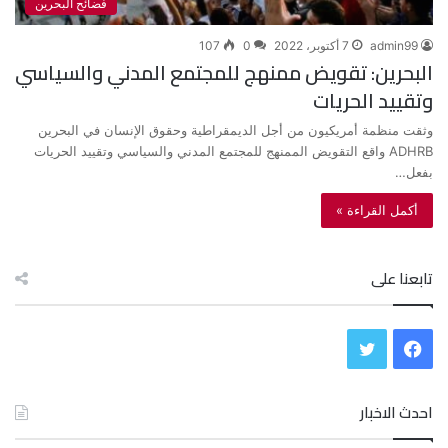
فضائح البحرين
admin99
7 أكتوبر، 2022
0
107
البحرين: تقويض ممنهج للمجتمع المدني والسياسي
وتقييد الحريات
وثقت منظمة أمريكيون من أجل الديمقراطية وحقوق الإنسان في البحرين
ADHRB واقع التقويض الممنهج للمجتمع المدني والسياسي وتقييد الحريات
بفعل…
أكمل القراءة »
تابعنا على
ف
ت
ي
و
احدث الاخبار
س
ي