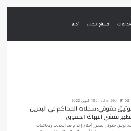
تحالفات
فضائح البحرين
أخبار
بحث
تسجيل
تويتر
فيسبوك
عن
الدخول
0
91
admin99
10 أكتوبر، 2022
وثيق حقوقي: سجلات المحاكم في البحرين
ظهر تفشي انتهاك الحقوق
دد توثيق حقوقي بصدور أحكام إعدام بعد التعذيب ومحاكمات