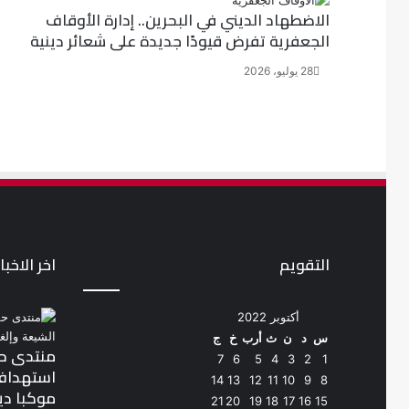
الاضطهاد الديني في البحرين.. إدارة الأوقاف
الجعفرية تفرض قيودًا جديدة على شعائر دينية
28 يوليو، 2026
التقويم
اخر الاخبار
أكتوبر 2022
س
د
ن
ث
أرب
خ
ج
منتدى حق
7
6
5
4
3
2
1
14
13
12
11
10
9
8
موكبا دين
21
20
19
18
17
16
15