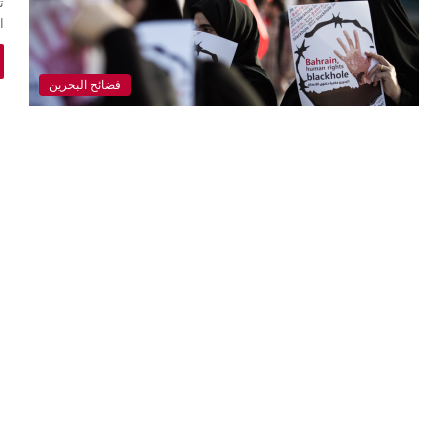
ت
ا
فضائح البحرين