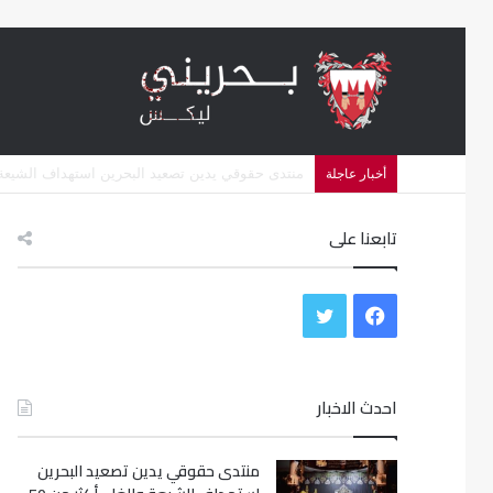
منظمات حقوقية تتهم البحرين بشن حملة اضطهاد د
أخبار عاجلة
تابعنا على
ف
ت
ي
و
س
احدث الاخبار
ي
ب
ت
منتدى حقوقي يدين تصعيد البحرين
و
ر