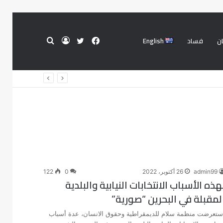
ن
فساد
English
فيسبوك
تويتر
تسجيل
بحث
الدخول
عن
admin99
26 أكتوبر، 2022
0
122
هذه الأسباب الانتخابات النيابية والبلدية
لمقبلة في البحرين “صورية”
ستعرضت منظمة سلام للديمقراطية وحقوق الانسان، عدة أسباب