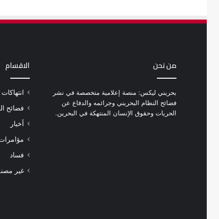
من نحن
الاقسام
بحريني ليكس: منصة إعلامية متخصصة في نشر
انتهاكات
فضائح النظام البحريني وجرائمه والدفاع عن
فضائح ال
الحريات وحقوق الإنسان المنتهكة في البحرين.
أخبار
مؤامرات 
فساد
غير مصن