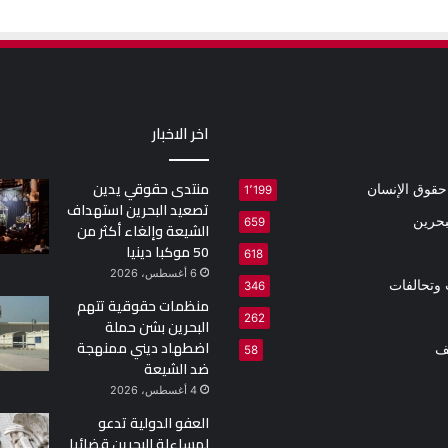
اخر الاخبار
منتدى حقوقي يدين
 حقوق الإنسان
1٬199
تصعيد البحرين استهداف
بحرين
659
الشيعة وإلغاء أكثر من
50 موكبا دينيا
618
6 أغسطس، 2026
وتحالفات
346
منظمات حقوقية تتهم
262
البحرين بشن حملة
اضطهاد ديني ممنهجة
ف
58
ضد الشيعة
4 أغسطس، 2026
العفو الدولية تدعو
لمساءلة البحرين قضائيا