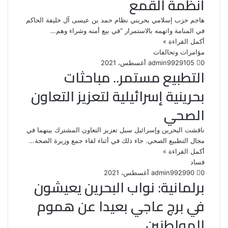
أنظمة القمع
هاجم حزب إسلامي بحريني نظام حمد بن عيسى آل خليفة الحاكم
في المنامة واتهمه بالاستمرار “في بيع أمنه وشراء وهم…
أكمل القراءة »
مؤامرات وتحالفات
0
105
29 أغسطس، 2021
admin99
التطبيع مستمر.. مباحثات
بحرينية إسرائيلية لتعزيز التعاون
الصحي
ناقشت البحرين وإسرائيل سبل تعزيز التعاون المشترك بينهما في
مجال التطبيع الصحي. جاء ذلك في أثناء لقاء جمع وزيرة الصحة…
أكمل القراءة »
فساد
0
90
29 أغسطس، 2021
admin99
برلمانية: نواب البحرين يعيشون
في برج عاجي بعيدا عن هموم
المواطنين