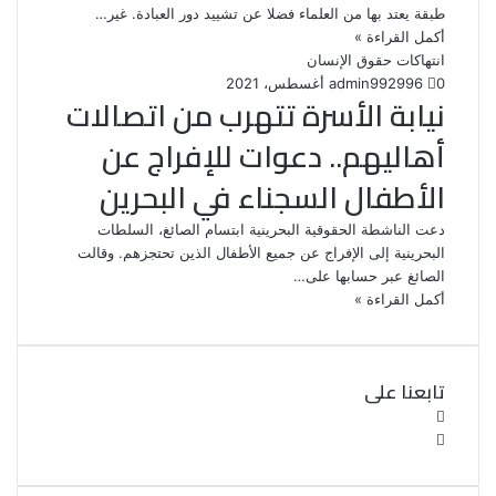
طبقة يعتد بها من العلماء فضلا عن تشييد دور العبادة. غير…
أكمل القراءة »
انتهاكات حقوق الإنسان
0
96
29 أغسطس، 2021
admin99
نيابة الأسرة تتهرب من اتصالات
أهاليهم.. دعوات للإفراج عن
الأطفال السجناء في البحرين
دعت الناشطة الحقوقية البحرينية ابتسام الصائغ، السلطات
البحرينية إلى الإفراج عن جميع الأطفال الذين تحتجزهم. وقالت
الصائغ عبر حسابها على…
أكمل القراءة »
تابعنا على
ف
ي
ت
و
س
ب
ي