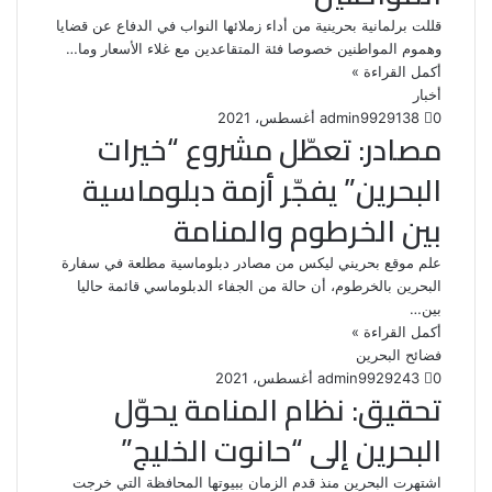
قللت برلمانية بحرينية من أداء زملائها النواب في الدفاع عن قضايا
وهموم المواطنين خصوصا فئة المتقاعدين مع غلاء الأسعار وما…
أكمل القراءة »
أخبار
0
138
29 أغسطس، 2021
admin99
مصادر: تعطّل مشروع “خيرات
البحرين” يفجّر أزمة دبلوماسية
بين الخرطوم والمنامة
علم موقع بحريني ليكس من مصادر دبلوماسية مطلعة في سفارة
البحرين بالخرطوم، أن حالة من الجفاء الدبلوماسي قائمة حاليا
بين…
أكمل القراءة »
فضائح البحرين
0
243
29 أغسطس، 2021
admin99
تحقيق: نظام المنامة يحوّل
البحرين إلى “حانوت الخليج”
اشتهرت البحرين منذ قدم الزمان ببيوتها المحافظة التي خرجت