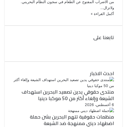
من الاضراب المفتوح عن الطعام في سجون النظام البحريني.
ولاتزال…
أكمل القراءة »
تابعنا على
ف
ي
ت
و
س
ب
ي
ت
و
احدث الاخبار
ر
ك
منتدى حقوقي يدين تصعيد البحرين استهداف
الشيعة وإلغاء أكثر من 50 موكبا دينيا
6 أغسطس، 2026
منظمات حقوقية تتهم البحرين بشن حملة
اضطهاد ديني ممنهجة ضد الشيعة