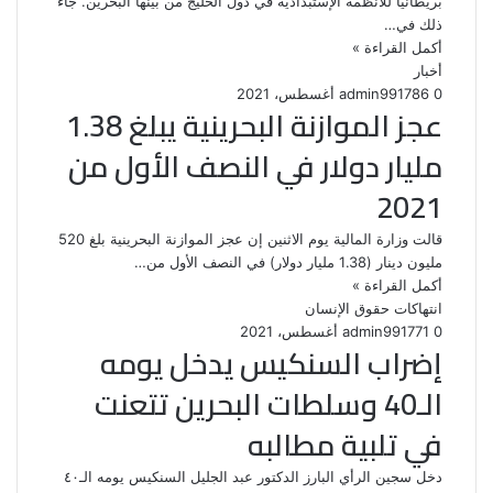
بريطانيا للأنظمة الإستبدادية في دول الخليج من بينها البحرين. جاء
ذلك في…
أكمل القراءة »
أخبار
0
86
17 أغسطس، 2021
admin99
عجز الموازنة البحرينية يبلغ 1.38
مليار دولار في النصف الأول من
2021
قالت وزارة المالية يوم الاثنين إن عجز الموازنة البحرينية بلغ 520
مليون دينار (1.38 مليار دولار) في النصف الأول من…
أكمل القراءة »
انتهاكات حقوق الإنسان
0
71
17 أغسطس، 2021
admin99
إضراب السنكيس يدخل يومه
الـ40 وسلطات البحرين تتعنت
في تلبية مطالبه
دخل سجين الرأي البارز الدكتور عبد الجليل السنكيس يومه الـ٤٠