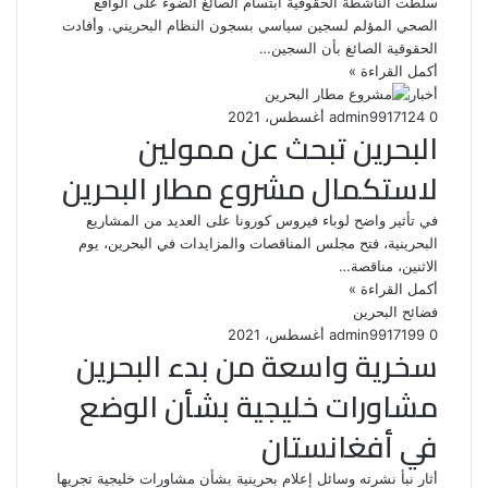
سلطت الناشطة الحقوقية ابتسام الصائغ الضوء على الواقع
الصحي المؤلم لسجين سياسي بسجون النظام البحريني. وأفادت
الحقوقية الصائغ بأن السجين…
أكمل القراءة »
أخبار
0
124
17 أغسطس، 2021
admin99
البحرين تبحث عن ممولين
لاستكمال مشروع مطار البحرين
في تأثير واضح لوباء فيروس كورونا على العديد من المشاريع
البحرينية، فتح مجلس المناقصات والمزايدات في البحرين، يوم
الاثنين، مناقصة…
أكمل القراءة »
فضائح البحرين
0
199
17 أغسطس، 2021
admin99
سخرية واسعة من بدء البحرين
مشاورات خليجية بشأن الوضع
في أفغانستان
أثار نبأ نشرته وسائل إعلام بحرينية بشأن مشاورات خليجية تجريها