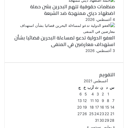
منظمات حقوقية تتهم البحرين بشن حملة
اضطهاد ديني ممنهجة ضد الشيعة
4 أغسطس، 2026
العفو الدولية تدعو لمساءلة البحرين قضائيا بشأن
استهداف معارضين في المنفى
3 أغسطس، 2026
التقويم
أغسطس 2021
س
د
ن
ث
أرب
خ
ج
6
5
4
3
2
1
13
12
11
10
9
8
7
20
19
18
17
16
15
14
27
26
25
24
23
22
21
31
30
29
28
« يوليو
سبتمبر »