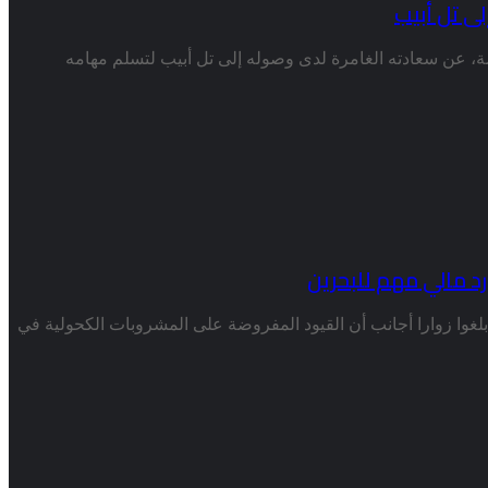
ى تل أبيب
ة، عن سعادته الغامرة لدى وصوله إلى تل أبيب لتسلم مهامه
د مالي مهم للبحرين
بلغوا زوارا أجانب أن القيود المفروضة على المشروبات الكحولية في