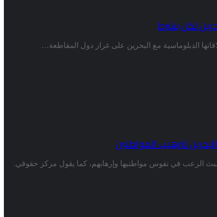
حرين لكن بشرط
قاتها الدبلوماسية مع البحرين على غرار دول المقاطعة…
لبحرين لترهيب المواطنين
 لبث الرعب في نفوس مواطنيها وإرهابهم، كما يقول مركز حقوقي.