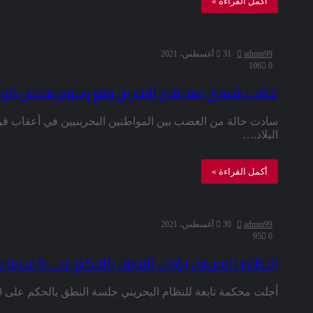
أكمل القراءة »
admin99
31 أغسطس، 2021
106
0
غضب شعبي بعد قرار البحرين رفع رسوم فحص كورو
سادت حالة من الغضب بين المواطنين البحرينيين في أعقاب قر
البلاد.…
أكمل القراءة »
admin99
30 أغسطس، 2021
95
0
النظام البحريني يؤجل النطق بالحكم على 9 سجناء سياسيين في قضية ملفقة
أجلت محكمة تابعة للنظام البحريني جلسة النطق بالحكم على 9 سجناء سياسيين كانت اعتقلتهم بعد تلفيق تهم بطالة لهم، كما…