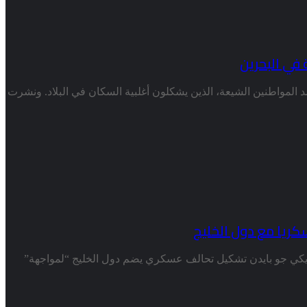
في البحرين
المواطنين الشيعة، الذين يشكلون أغلبية السكان في البلاد. ونشرت
سكريا مع دول الخليج
أمريكي جو بايدن تشكيل تحالف عسكري يضم دول الخليج “لمواجهة”