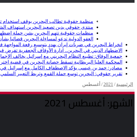
أخبار عاجلة
تويتر
فيسبوك
منظمة حقوقية تطالب البحرين بوقف استخدام ت
منتدى حقوقي يدين تصعيد البحرين استهداف الشيعة وإلغاء أ
منظمات حقوقية تتهم البحرين بشن حملة اضطها
العفو الدولية تدعو لمساءلة البحرين قضائيا ب
انخراط البحرين في ضربات إيران يهدد بتوسيع رقعة المواجهة في
الاضطهاد الديني في البحرين.. إدارة الأوقاف الجعفرية تفرض قيو
جمعية الوفاق: تطبيع النظام البحريني مع إسرائيل يخالف الإجماع
المحكمة العليا البريطانية تسقط حصانة البحرين في قضية اخت
مصادر: حمد بن عيسى يؤكد الاصطفاف الكامل مع إسرائيل في خ
تقرير حقوقي: البحرين توسع حملة القمع وتربط التعبير السلمي ب
الرئيسية
/
2021
/
أغسطس
الشهر:
أغسطس 2021