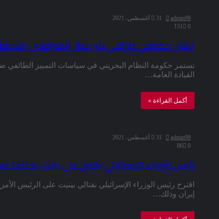
admin99
31 أغسطس، 2021
151
0
إعلان حكومي طائفي يثير حنق المواطنين الشيعة 
تستمر حكومة النظام البحريني في سياسات التمييز الطائفي ضد 
القيادة العامة…
أكمل القراءة »
admin99
31 أغسطس، 2021
86
0
رئيس الوزراء الإسرائيلي يقترح على بايدن تحالفا ع
اقترح رئيس الوزراء الإسرائيلي نفتالي بينيت على الرئيس ال
إيران وذلك…