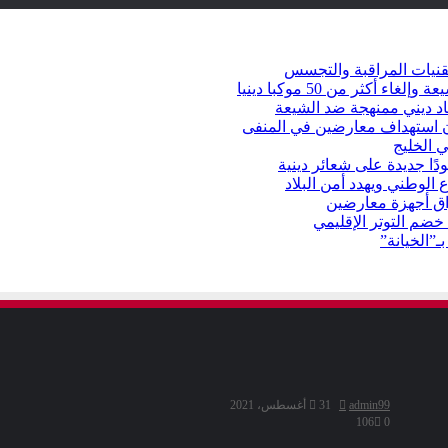
قنيات المراقبة والتجسس
كثر من 50 موكبا دينيا
د ديني ممنهجة ضد الشيعة
شأن استهداف معارضين في المنفى
 الخليج
دًا جديدة على شعائر دينية
 الوطني ويهدد أمن البلاد
راق أجهزة معارضين
ضم التوتر الإقليمي
ـ”الخيانة”
admin99
31 أغسطس، 2021
106
0