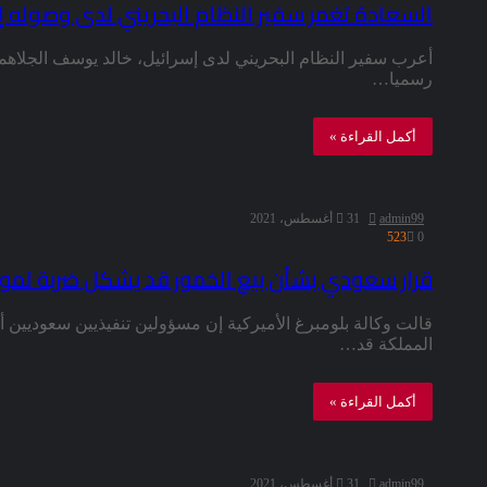
السعادة تغمر سفير النظام البحريني لدى وصوله إل
أعرب سفير النظام البحريني لدى إسرائيل، خالد يوسف الجلاهم
رسميا…
أكمل القراءة »
admin99
31 أغسطس، 2021
523
0
قرار سعودي بشأن بيع الخمور قد يشكل ضربة لمور
قالت وكالة بلومبرغ الأميركية إن مسؤولين تنفيذيين سعوديين أ
المملكة قد…
أكمل القراءة »
admin99
31 أغسطس، 2021