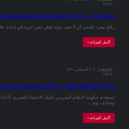
291
0
مغرد خليجي: قطر لن تمانع إعادة العلاقات مع الب
رجّح مغرد خليجي أن لا تقف دولة قطر حجر عثرة في إعادة علا
أكمل القراءة »
admin99
31 أغسطس، 2021
118
0
تكتيك الاختفاء القسري.. أداة تستخدمها حكومة ا
تستخدم حكومة النظام البحريني تكتيك الاختفاء القسري كأداة
وصادف يوم…
أكمل القراءة »