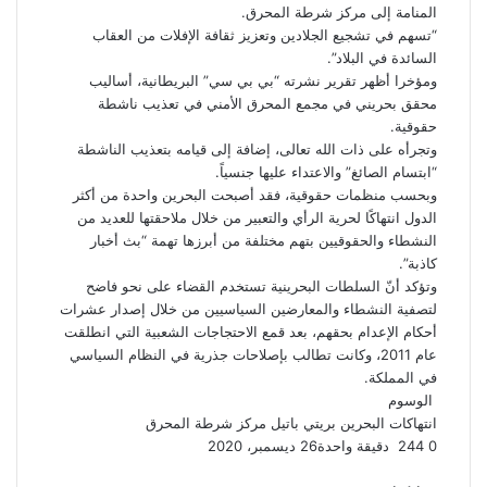
المنامة إلى مركز شرطة المحرق.
“تسهم في تشجيع الجلادين وتعزيز ثقافة الإفلات من العقاب
السائدة في البلاد”.
ومؤخرا أظهر تقرير نشرته “بي بي سي” البريطانية، أساليب
محقق بحريني في مجمع المحرق الأمني في تعذيب ناشطة
حقوقية.
وتجرأه على ذات الله تعالى، إضافة إلى قيامه بتعذيب
الناشطة
“ابتسام الصائغ” والاعتداء عليها جنسياً.
وبحسب منظمات حقوقية، فقد أصبحت البحرين واحدة من أكثر
الدول انتهاكًا لحرية الرأي والتعبير من خلال ملاحقتها للعديد من
النشطاء والحقوقيين بتهم مختلفة من أبرزها تهمة “بث أخبار
كاذبة”.
وتؤكد أنّ السلطات البحرينية تستخدم القضاء على نحو فاضح
لتصفية النشطاء والمعارضين السياسيين من خلال إصدار عشرات
أحكام الإعدام بحقهم، بعد قمع الاحتجاجات الشعبية التي انطلقت
عام 2011، وكانت تطالب بإصلاحات جذرية في النظام السياسي
في المملكة.
الوسوم
انتهاكات البحرين
بريتي باتيل
مركز شرطة المحرق
0
244
دقيقة واحدة
26 ديسمبر، 2020
ف
ت
ل
ب
و