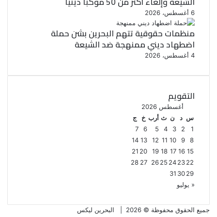
الشيعة وإلغاء أكثر من 50 موكبا دينيا
6 أغسطس، 2026
منظمات حقوقية تتهم البحرين بشن حملة
اضطهاد ديني ممنهجة ضد الشيعة
4 أغسطس، 2026
التقويم
أغسطس 2026
س
د
ن
ث
أرب
خ
ج
7
6
5
4
3
2
1
14
13
12
11
10
9
8
21
20
19
18
17
16
15
28
27
26
25
24
23
22
31
30
29
« يوليو
جميع الحقوق محفوظة © 2026 |
البحرين ليكس