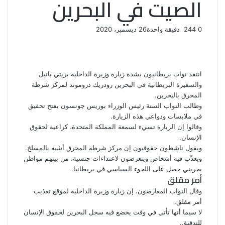
الصيت في البحرين
0
244
دقيقة واحدة
26 ديسمبر، 2020
ف
ت
ل
ب
و
ي
و
ي
T
ي
ا
R
ي
س
ن
u
ن
ت
e
ب
ت
ك
ت
m
d
س
انتقد نواب بريطانيون بشدة زيارة وزيرة الداخلية بريتي باتيل
و
ر
د
b
ي
ا
d
والسفيرة البريطانية في البحرين رودريك دروموند لمركز شرطة
ك
إ
l
ر
i
ب
المحرق بالبحرين.
r
ن
ي
t
وطالب النواب الستة رئيس الوزراء بوريس جونسون بفتح تحقيق
س
في ملابسات ودواعي هذه الزيارة.
ت
وقالوا إن الزيارة تسيء لسمعة المملكة المتحدة، كراعية لحقوق
الإنسان.
ويقول ناشطون حقوقيون إن مركز شرطة المحرق أشبه بالمسلخ.
ويعذّب فيه أشخاص ويتعرضون لاعتداءات جنسية، من بينهم مواطن
بحريني حصل على اللجوء السياسي في بريطانيا.
أمر مقلق
وقال النواب المعارضون، إن
زيارة
وزيرة الداخلية لموقع تعذيب
أمر مقلق.
لا سيما أنها تأتي في وقت يخضع فيه سجل البحرين لحقوق الإنسان
للتدقيق.