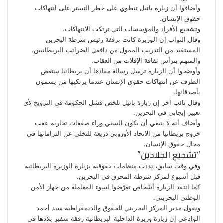
وأضافوا أن زيارة باتيل تنطوي على خطر التستر على انتهاكات
حقوق الإنسان.
وتشجيع الأفراد والمؤسسات التي ترتكب الانتهاكات.
وقال النواب إن الوزيرة كانت برفقة رئيس شرطة البحرين
المستفيد من التدريب الممول من دافعي الضرائب البريطانيين.
والمتهم بترأس ثقافة الإفلات من العقاب.
وأوضحوا أن الزيارة ترسل رسالة مفادها أن بريطانيا ستغض
الطرف عن انتهاكات حقوق الإنسان عندما يرتكبها من يسمون
بأصدقائها.
وقال نائب آخر إن زيارة باتيل تلخص فشل الحكومة في الترويج لأي
تغيير إيجابي في البحرين.
وأضاف أنه لا ينبغي أن يكون السعي وراء صفقات تجارية عقب
خروج بريطانيا من الاتحاد الأوروبي ذريعة للتخلي عن التزاماتها في
مجال حقوق الإنسان.
“تشجيع الجلادين”
وفي وقت سابق، نددت منظمات حقوقية بزيارة الوزيرة البريطانية
قبل أسبوع لمركز شرطة المحرق في البحرين.
كما انتقد الزيارة أشخاص تعرّضوا لسوء المعاملة من جهاز الأمن
الوطني البحريني.
ويقول مدير المركز البحريني للحقوق والديمقراطية سيد أحمد
الوادعي إن زيارة وزيرة الداخلية البريطانية رفقة سفير بلادها في