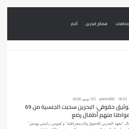
تحالفات
فضائح البحرين
أخبار
بحث
تسجيل
تويتر
فيسبوك
عن
الدخول
0
18
admin99
12 يونيو، 2026
توثيق حقوقي: البحرين سحبت الجنسية من 69
واطنا منهم أطفال رضع
ال “معهد البحرين للحقوق والديمقراطية” و”هيومن رايتس ووتش”