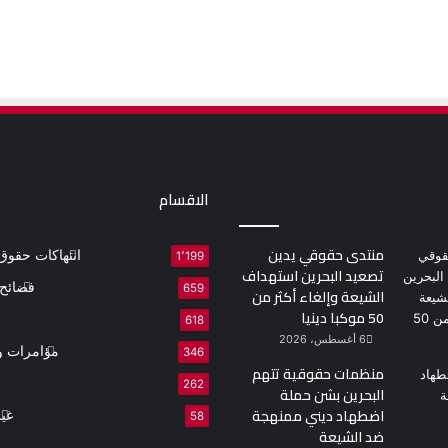
الاقسام
منتدى حقوقي يدين
انتهاكات حقوق 
1٬199
تصعيد البحرين استهداف
فضائح 
659
الشيعة وإلغاء أكثر من
50 موكبا دينيا
618
6 أغسطس، 2026
مؤامرات و
346
منظمات حقوقية تتهم
262
البحرين بشن حملة
اضطهاد ديني ممنهجة
غي
58
ضد الشيعة