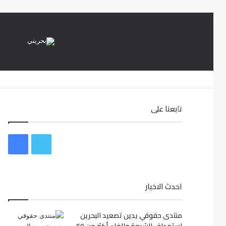
تابعنا على
ت
ف
و
ي
احدث الاخبار
ي
س
ت
ب
منتدى حقوقي يدين تصعيد البحرين
ر
و