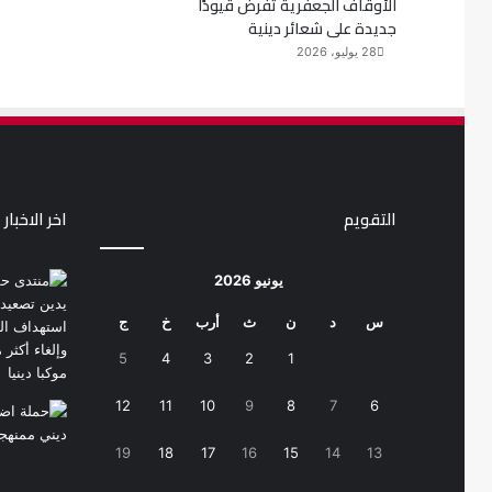
الأوقاف الجعفرية تفرض قيودًا
جديدة على شعائر دينية
28 يوليو، 2026
التقويم
اخر الاخبار
يونيو 2026
س
د
ن
ث
أرب
خ
ج
5
4
3
2
1
12
11
10
9
8
7
6
19
18
17
16
15
14
13