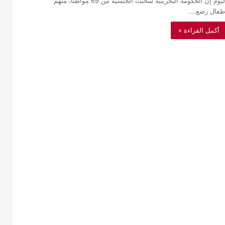
اليوم إن الحكومة البحرينية سحبت الجنسية من 69 مواطنا، منهم
طفال رضع.…
أكمل القراءة »