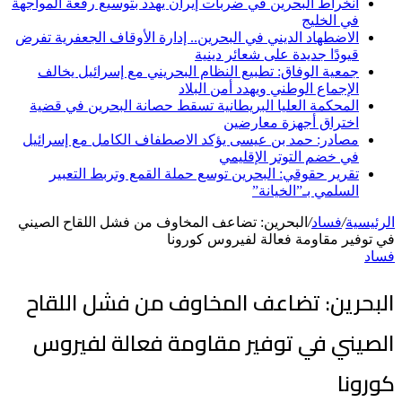
انخراط البحرين في ضربات إيران يهدد بتوسيع رقعة المواجهة
في الخليج
الاضطهاد الديني في البحرين.. إدارة الأوقاف الجعفرية تفرض
قيودًا جديدة على شعائر دينية
جمعية الوفاق: تطبيع النظام البحريني مع إسرائيل يخالف
الإجماع الوطني ويهدد أمن البلاد
المحكمة العليا البريطانية تسقط حصانة البحرين في قضية
اختراق أجهزة معارضين
مصادر: حمد بن عيسى يؤكد الاصطفاف الكامل مع إسرائيل
في خضم التوتر الإقليمي
تقرير حقوقي: البحرين توسع حملة القمع وتربط التعبير
السلمي بـ”الخيانة”
الرئيسية
/
فساد
/
البحرين: تضاعف المخاوف من فشل اللقاح الصيني
في توفير مقاومة فعالة لفيروس كورونا
فساد
البحرين: تضاعف المخاوف من فشل اللقاح
الصيني في توفير مقاومة فعالة لفيروس
كورونا