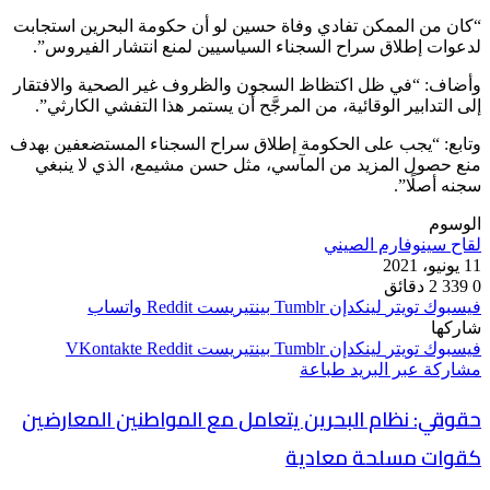
“كان من الممكن تفادي وفاة حسين لو أن حكومة البحرين استجابت
لدعوات إطلاق سراح السجناء السياسيين لمنع انتشار الفيروس”.
وأضاف: “في ظل اكتظاظ السجون والظروف غير الصحية والافتقار
إلى التدابير الوقائية، من المرجَّح أن يستمر هذا التفشي الكارثي”.
وتابع: “يجب على الحكومة إطلاق سراح السجناء المستضعفين بهدف
منع حصول المزيد من المآسي، مثل حسن مشيمع، الذي لا ينبغي
سجنه أصلًا”.
الوسوم
لقاح سينوفارم الصيني
11 يونيو، 2021
0
339
2 دقائق
فيسبوك
تويتر
لينكدإن
بينتيريست
واتساب
شاركها
فيسبوك
تويتر
لينكدإن
بينتيريست
مشاركة عبر البريد
طباعة
حقوقي: نظام البحرين يتعامل مع المواطنين المعارضين
كقوات مسلحة معادية