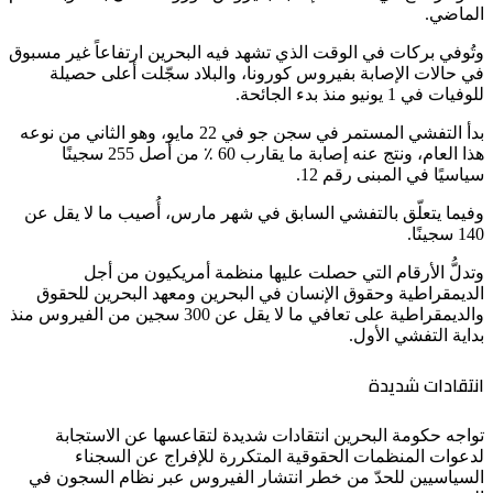
الماضي.
وتُوفي بركات في الوقت الذي تشهد فيه البحرين ارتفاعاً غير مسبوق
في حالات الإصابة بفيروس كورونا، والبلاد سجّلت أعلى حصيلة
للوفيات في 1 يونيو منذ بدء الجائحة.
بدأ التفشي المستمر في سجن جو في 22 مايو، وهو الثاني من نوعه
هذا العام، ونتج عنه إصابة ما يقارب 60 ٪ من أصل 255 سجينًا
سياسيًا في المبنى رقم 12.
وفيما يتعلّق بالتفشي السابق في شهر مارس، أُصيب ما لا يقل عن
140 سجينًا.
وتدلُّ الأرقام التي حصلت عليها منظمة أمريكيون من أجل
الديمقراطية وحقوق الإنسان في البحرين ومعهد البحرين للحقوق
والديمقراطية على تعافي ما لا يقل عن 300 سجين من الفيروس منذ
بداية التفشي الأول.
انتقادات شديدة
تواجه حكومة البحرين انتقادات شديدة لتقاعسها عن الاستجابة
لدعوات المنظمات الحقوقية المتكررة للإفراج عن السجناء
السياسيين للحدّ من خطر انتشار الفيروس عبر نظام السجون في