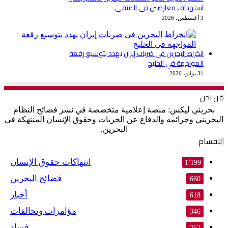
استهداف معارضين في المنفى
3 أغسطس، 2026
انخراط البحرين في ضربات إيران يهدد بتوسيع رقعة
المواجهة في الخليج
31 يوليو، 2026
من نحن
بحريني ليكس: منصة إعلامية متخصصة في نشر فضائح النظام
البحريني وجرائمه والدفاع عن الحريات وحقوق الإنسان المنتهكة في
البحرين.
الاقسام
انتهاكات حقوق الإنسان
1٬199
فضائح البحرين
660
أخبار
618
مؤامرات وتحالفات
346
فساد
262