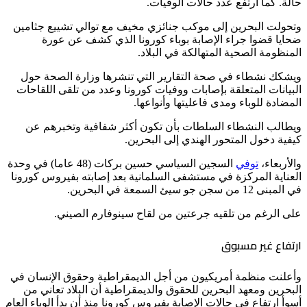
حالة. كما ارتفع عدد حالات الوفيات.
وتحولت البحرين إلى موكب جنائزي مخيف مع توالي تشييع جثامين
ضحايا قضوا جراء الإصابة بوباء كورونا الذي كشف عن عورة
المنظومة الصحية المتهالكة في البلاد.
ويشكك نشطاء في صحة التقارير التي تنشرها وزارة الصحة حول
البيانات المتعلقة بإصابات ووفيات كورونا وعدد من تلقى اللقاحات
المضادة للوباء ومدى فاعليتها وأنواعها.
ويطالب النشطاء السلطات بأن تكون أكثر شفافية وتخبرهم عن
كيفية دخول المتحور الهندي إلى البحرين.
والأربعاء،
توفي
السجين السياسي حسين بركات (48 عاما) في وحدة
العناية المركزة في مستشفى السلمانية بعد إصابته بفيروس كورونا
في المبنى 12 من سجن جو سيئ السمعة في البحرين.
على الرغم من تلقيه جرعتين من لقاح سينوفارم الصيني.
ارتفاع غير مسبوق
وأعلنت منظمة أمريكيون من أجل الديمقراطية وحقوق الإنسان في
البحرين ومعهد البحرين للحقوق والديمقراطية أن البلاد تعاني من
أسوأ ارتفاع في حالات الإصابة بفيروس كورونا منذ أن بدأ الوباء العام