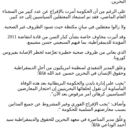
البحرين.
على الرغم من أن الحكومة أمرت بالإفراج عن عدد كبير من السجناء
العام الماضي، فقد تم استبعاد المعتقلين السياسيين إلى حد كبير.
ولا زالوا معتقلين في مبانٍ مكتظة حيث تسود الظروف غير الصحية.
وقد أثيرت مخاوف خاصة بشأن كبار السن من قادة انتفاضة 2011
المؤيدة للديمقراطية، بما فيهم السبعيني حسن مشيمع.
الذي يعاني من ظروف صحية خطيرة تعرِّضه لخطر الإصابة بفيروس
كورونا.
وعلق المدير التنفيذي لمنظمة امريكيون من أجل الديمقراطية
وحقوق الإنسان في البحرين حسين عبد الله قائلاً:
“يجب على إدارة بايدن والحكومة البريطانية بعد هذه الوفاة
المأساوية أن تقول لحلفائها البحرينيين إن احتجاز المعارضين
السياسيين كرهائن أمر مرفوض بعد الآن”.
وأضاف: “يجب الإفراج الفوري وغير المشروط عن جميع المدانين
بسبب معارضتهم السلمية للحكومة “.
وعلّقَ مدير المناصرة في معهد البحرين للحقوق والديمقراطية سيد
أحمد الوداعي قائلاً: