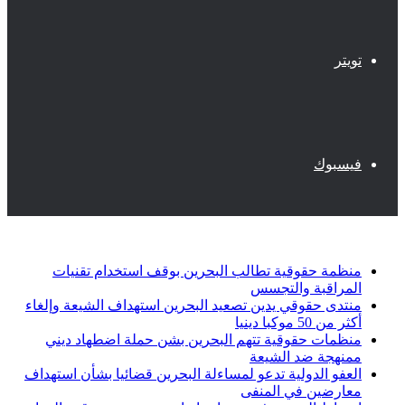
تويتر
فيسبوك
أخبار عاجلة
منظمة حقوقية تطالب البحرين بوقف استخدام تقنيات
المراقبة والتجسس
منتدى حقوقي يدين تصعيد البحرين استهداف الشيعة وإلغاء
أكثر من 50 موكبا دينيا
منظمات حقوقية تتهم البحرين بشن حملة اضطهاد ديني
ممنهجة ضد الشيعة
العفو الدولية تدعو لمساءلة البحرين قضائيا بشأن استهداف
معارضين في المنفى