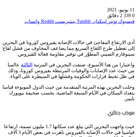
11 يونيو، 2021
0
339
2 دقائق
فيسبوك
تويتر
لينكدإن
بينتيريست
واتساب
أدى الارتفاع المفاجئ في حالات الإصابة بفيروس كورونا في البحرين
إلى تعطيل طرح اللقاح السريع مما يضاعف المخاوف من فشل لقاح
سينوفارم الصيني المطوَّر في توفير مقاومة فعالة للفيروس.
واعتبارا من هذا الأسبوع، صنفت البحرين في المرتبة
الثالثة
عالميا
من حيث عدد الإصابات والوفيات المرتبطة بفيروس كورونا، وذلك
في ظل تخبط قرارات الحكومة وفشلها في السيطرة على الوباء.
وحلت البحرين بهذه المرتبة المتقدمة من حيث الدول الموبوءة قياسا
بتعداد السكان في الأيام السبعة الماضية، بحسب صحيفة نيويورك
تايمز.
موكب جنائزي
حيث واجهت البحرين التي يبلغ عدد سكانها 1.7 مليون نسمة، ارتفاعا
قياسيا في حالات الإصابة بالفيروس ناهزت في بعض الأيام 3 آلاف