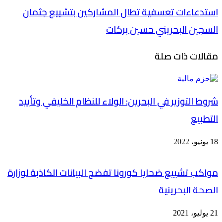
استدعاءات تعسفية تطال المشاركين بتشييع جثمان
السجين البحريني حسين بركات
مقالات ذات صلة
شروط التوزير في البحرين: الولاء للنظام الخليفي وتأييد
التطبيع
18 يونيو، 2022
مواكب تشييع ضحايا كورونا تفضح البيانات الكاذبة لوزارة
الصحة البحرينية
21 يوليو، 2021