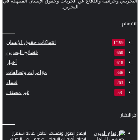
البحريني وجرائمه والدفاع عن الحريات وحقوق الإنسان المنتهكة في
البحرين.
الاقسام
انتهاكات حقوق الإنسان
1٬199
فضائح البحرين
660
أخبار
618
مؤامرات وتحالفات
346
فساد
263
غير مصنف
58
اخر الاخبار
ارتفاع الديون وتقشف الداخل يقابله استمرار
انحراف أولويات الإنفاق الحكومي في البحرين