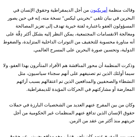
وقالت منظمة
أمريكيون
من أجل الديمقراطية وحقوق الإنسان في
البحرين في بيان تلقى “بحريني ليكس” نسخة منه، إنه في حين يصور
المسؤولون العفو باعتباره لفتة خيرية تهدف إلى تعزيز المصالحة
ومعالجة الانقسامات المجتمعية، يمكن النظر إليه بشكل أكثر دِقَّة على
أنه مناورة محسوبة للتخفيف من التوترات الداخلية المتزايدة، والضغوط
الدولية، وتحسين صورة البحرين على المسرح العالمي.
وذكرت المنظمة أن محور المناقشة هم الأفراد المتأثرون بهذا العفو، ولا
سيما أولئك الذين تم تصنيفهم على أنهم سجناء سياسيون، مثل
النشطاء والصحفيين والمدافعين الذين تم اعتقالهم بسبب آرائهم
المعارضة أو مشاركتهم في الحركات المؤيدة للديمقراطية.
وكان من بين المفرج عنهم العديد من الشخصيات البارزة في حملات
حقوق الإنسان الذين تدافع عنهم المنظمات غير الحكومية من أجل
حريتهم منذ أكثر من عقد من الزمن.
ومن بين المفرج عنهم كان ناجي فتيل، وهو مدافع بحريني عن حقوق