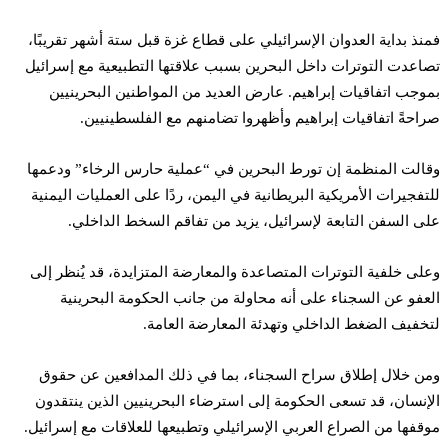
فمنذ بداية العدوان الإسرائيلي على قطاع غزة قبل ستة أشهر تقريبًا،
تصاعدت التوترات داخل البحرين بسبب علاقتها التطبيعية مع إسرائيل
بموجب اتفاقيات إبراهيم. عارض العديد من المواطنين البحرينيين
صراحةً اتفاقيات إبراهيم وأظهروا تضامنهم مع الفلسطينيين.
وقالت المنظمة إن تورط البحرين في “عملية حارس الرخاء” ودعمها
للتفجيرات الأمريكية البريطانية في اليمن، ردًا على العمليات اليمنية
على السفن التابعة لإسرائيل، يزيد من تفاقم السخط الداخلي.
وعلى خلفية التوترات المتصاعدة والمعارضة المتزايدة، قد يُنظر إلى
العفو عن السجناء على أنه محاولة من جانب الحكومة البحرينية
لتخفيف الضغط الداخلي وتهدئة المعارضة العامة.
ومن خلال إطلاق سراح السجناء، بما في ذلك المدافعين عن حقوق
الإنسان، قد تسعى الحكومة إلى استرضاء البحرينيين الذين ينتقدون
موقفها من الصراع العربي الإسرائيلي وتطبيعها للعلاقات مع إسرائيل.