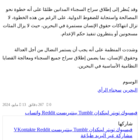
وقد يُنظر إلى إطلاق سراح السجناء المدانين ظلمًا على أنه خطوة نحو
المصالحة واستجابة للضغوط الدولية. على الرغم من هذه الخطوة، لا
تزال انتهاكات حقوق الإنسان مستمرة في البحرين، حيث لا يزال المئات
مسجونين أو ينتظرون تنفيذ حكم الإعدام.
وشددت المنظمة على أنه يجب أن يستمر النضال من أجل العدالة
وحقوق الإنسان، بما يضمن إطلاق سراح جميع السجناء ومعالجة القضايا
النظامية الأساسية في البحرين.
الوسوم
البحرين
سجناء الرأي
0
67
2 دقائق
13 مايو، 2024
فيسبوك
تويتر
لينكدإن
بينتيريست
واتساب
شاركها
فيسبوك
تويتر
لينكدإن
بينتيريست
مشاركة عبر البريد
طباعة