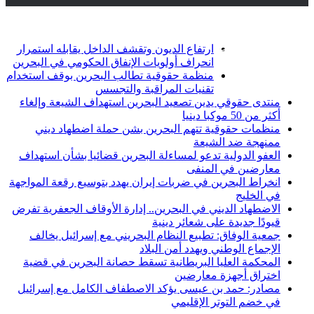
أخبار عاجلة
تويتر
فيسبوك
ارتفاع الديون وتقشف الداخل يقابله استمرار
انحراف أولويات الإنفاق الحكومي في البحرين
منظمة حقوقية تطالب البحرين بوقف استخدام
تقنيات المراقبة والتجسس
منتدى حقوقي يدين تصعيد البحرين استهداف الشيعة وإلغاء
أكثر من 50 موكبا دينيا
منظمات حقوقية تتهم البحرين بشن حملة اضطهاد ديني
ممنهجة ضد الشيعة
العفو الدولية تدعو لمساءلة البحرين قضائيا بشأن استهداف
معارضين في المنفى
انخراط البحرين في ضربات إيران يهدد بتوسيع رقعة المواجهة
في الخليج
الاضطهاد الديني في البحرين.. إدارة الأوقاف الجعفرية تفرض
قيودًا جديدة على شعائر دينية
جمعية الوفاق: تطبيع النظام البحريني مع إسرائيل يخالف
الإجماع الوطني ويهدد أمن البلاد
المحكمة العليا البريطانية تسقط حصانة البحرين في قضية
اختراق أجهزة معارضين
مصادر: حمد بن عيسى يؤكد الاصطفاف الكامل مع إسرائيل
في خضم التوتر الإقليمي