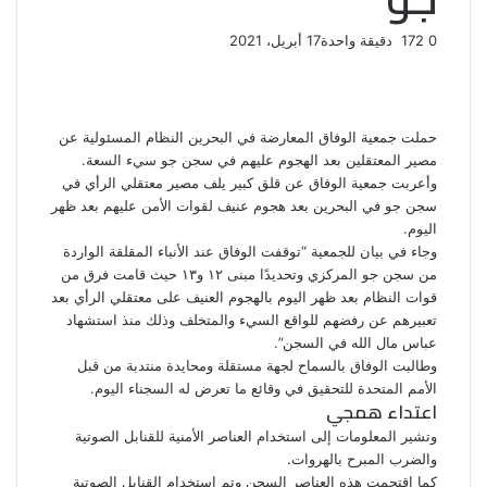
0
172
دقيقة واحدة
17 أبريل، 2021
ف
ت
ل
ب
و
ي
و
ي
T
ي
ا
R
ي
س
ن
u
ن
ت
e
ب
ت
ك
ت
m
d
س
حملت جمعية الوفاق المعارضة في البحرين النظام المسئولية عن
و
ر
د
b
ي
ا
d
مصير المعتقلين بعد الهجوم عليهم في سجن جو سيء السعة.
ك
إ
l
ر
i
ب
وأعربت جمعية الوفاق عن قلق كبير يلف مصير معتقلي الرأي في
r
ن
ي
t
سجن جو في البحرين بعد هجوم عنيف لقوات الأمن عليهم بعد ظهر
س
اليوم.
ت
وجاء في بيان للجمعية “توقفت الوفاق عند الأنباء المقلقة الواردة
من سجن جو المركزي وتحديدًا مبنى ١٢ و١٣ حيث قامت فرق من
قوات النظام بعد ظهر اليوم بالهجوم العنيف على معتقلي الرأي بعد
تعبيرهم عن رفضهم للواقع السيء والمتخلف وذلك منذ استشهاد
عباس مال الله في السجن”.
وطالبت الوفاق بالسماح لجهة مستقلة ومحايدة منتدبة من قبل
الأمم المتحدة للتحقيق في وقائع ما تعرض له السجناء اليوم.
اعتداء همجي
وتشير المعلومات إلى استخدام العناصر الأمنية للقنابل الصوتية
والضرب المبرح بالهروات.
كما اقتحمت هذه العناصر السجن وتم استخدام القنابل الصوتية