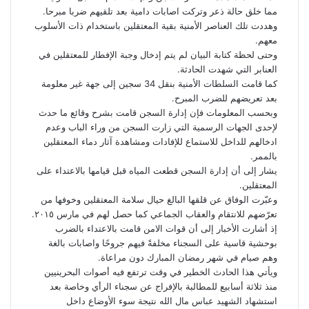
مما خلق حالة ذعر وتركت اصابات دامية بعد تلقيهم ضربا مبرحا.
وهددت تلك العناصر الأمنية بقية المعتقلين باستخدام ذات الأسلوب
معهم.
وحتى لحظة كتابة البيان لم يتم إدخال وجبة الإفطار للمعتقلين في
العنابر التي شهدت الحادثة.
كما قامت السلطات الأمنية بنقل 34 سجين إلى جهة غير معلومة
بعد تعريضهم للضرب المبرح.
وبحسب المعلومات فإن إدارة السجن قامت بشرح وقائع ما حدث
لإحدى الجهات الرسمية التي زارت السجن من وراء الباب وعدم
ادخالهم للداخل للاستماع للإفادات ومشاهدة آثار دماء المعتقلين
بالممر.
يشار إلى أن إدارة السجن قطعت المياه قبل قيامها بالاعتداء على
المعتقلين.
وعبّرت الوفاق عن قلقها البالغ حيال سلامة المعتقلين وخوفها من
تعرّضهم للانتقام والعقاب الجماعي كما حصل لهم في مارس ٢٠١٥.
إذ أشارت الأخبار إلى أن قوات الامن قامت بالاعتداء بالضرب
بوحشية قاسية على السجناء مخلفةً فيهم جروحًا واصابات بالغة
وهم صيام في شهر رمضان المبارك دون مراعاة.
ويأتي هذا الحادث الخطير في وقت ترتفع فيه أصوات البحرينيين
منذ ثلاثة أسابيع للمطالبة بالإفراج عن سجناء الرأي وخاصة بعد
استشهاد الشهيد عباس مال الله نتيجة سوء الأوضاع داخل