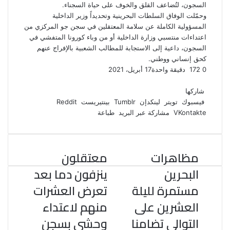
السجون، لتُضاعف القلق والخوف على حياة السجناء.
وحمّلت الوفاق السلطات البحرينية وتحديداً وزير الداخلية
المسؤولية الكاملة عن سلامة المعتقلين في سجن جو المركزي من
اعتداءات منتسبي وزارة الداخلية أو من وباء كورونا المتفشي في
السجون، داعية إلى الاستجابة للمطالب الشعبية بالإفراج عنهم
كحق إنساني ووطني.
0
172
دقيقة واحدة
17 أبريل، 2021
ف
ت
ل
ب
و
ي
و
ي
T
ي
ا
R
شاركها
ي
س
ن
u
ن
ت
e
فيسبوك
تويتر
لينكدإن
بينتيريست
ب
ت
ك
ت
m
d
س
مشاركة عبر البريد
طباعة
و
ر
د
b
ي
ا
d
ك
إ
l
ر
i
ب
r
ن
ي
t
مظاهرات
معتقلون
س
ت
البحرين
ينزفون دما بعد
مستمرة لليلة
تعرض العشرات
العشرين على
منهم لاعتداء
التوالي تضامنا
وحشي بسجن