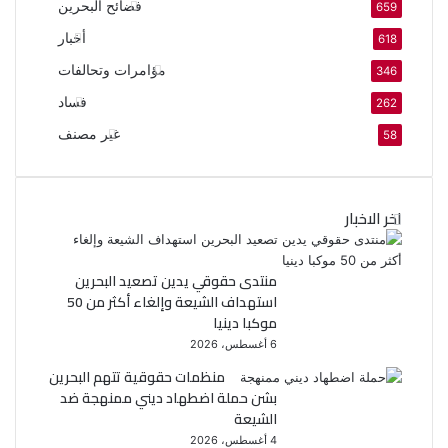
فضائح البحرين
659
أخبار
618
مؤامرات وتحالفات
346
فساد
262
غير مصنف
58
اخر الاخبار
منتدى حقوقي يدين تصعيد البحرين
استهداف الشيعة وإلغاء أكثر من 50
موكبا دينيا
6 أغسطس، 2026
منظمات حقوقية تتهم البحرين
بشن حملة اضطهاد ديني ممنهجة ضد
الشيعة
4 أغسطس، 2026