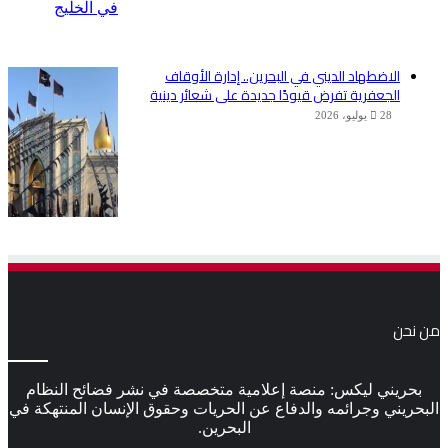
الاضطهاد الديني في البحرين.. إدارة الأوقاف
الجعفرية تفرض قيودًا جديدة على شعائر دينية
28 يوليو، 2026
من نحن
بحريني ليكس: منصة إعلامية متخصصة في نشر فضائح النظام
البحريني وجرائمه والدفاع عن الحريات وحقوق الإنسان المنتهكة في
البحرين.