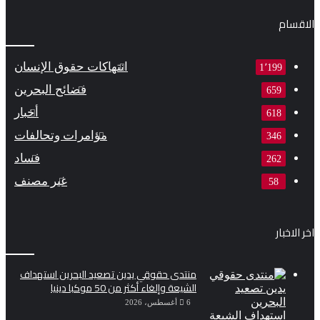
الاقسام
انتهاكات حقوق الإنسان
1٬199
فضائح البحرين
659
أخبار
618
مؤامرات وتحالفات
346
فساد
262
غير مصنف
58
اخر الاخبار
منتدى حقوقي يدين تصعيد البحرين استهداف
الشيعة وإلغاء أكثر من 50 موكبا دينيا
6 أغسطس، 2026