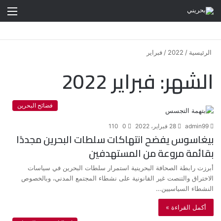
الق
الرئيسية
/
2022
/
فبراير
الشهر:
فبراير 2022
فضائح البحرين
admin99
28 فبراير، 2022
0
110
بيغاسوس يفضح انتهاكات سلطات البحرين مجددًا
بقائمة مروعة من المستهدفين
أبرزت رابطة الصحافة البحرينية استمرار سلطات البحرين في سياسات
الاختراق والتنصت غير القانونية على نشطاء المجتمع المدني، وبالخصوص
النشطاء السياسيين…
أكمل القراءة »