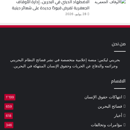
الاضطهاد الديني في البحرين.. إدارة الأوقاف
الجعفرية تفرض قيودًا جديدة على شعائر دينية
28 يوليو، 2026
من نحن
بحريني ليكس: منصة إعلامية متخصصة في نشر فضائح النظام البحريني
وجرائمه والدفاع عن الحريات وحقوق الإنسان المنتهكة في البحرين.
الاقسام
انتهاكات حقوق الإنسان
1٬199
فضائح البحرين
659
أخبار
618
مؤامرات وتحالفات
346