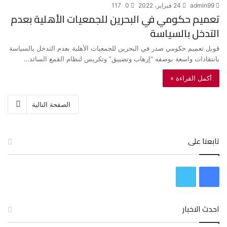
admin99
24 فبراير، 2022
0
117
تعميم حكومي في البحرين للجمعيات الأهلية بعدم
التدخل بالسياسة
قوبل تعميم حكومي صدر في البحرين للجمعيات الأهلية بعدم التدخل بالسياسة
بانتقادات واسعة بوصفه “إرهاب وتضييق” وتكريس لنظام القمع السائد…
أكمل القراءة »
الصفحة التالية
تابعنا على
ف
ت
ي
و
احدث الاخبار
س
ي