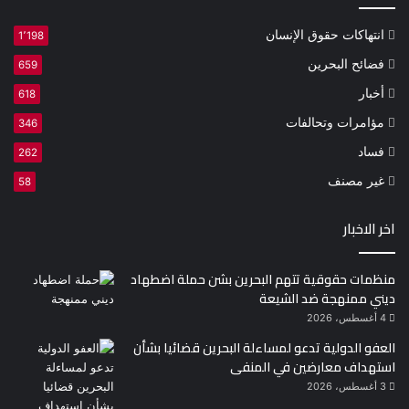
انتهاكات حقوق الإنسان
1٬198
فضائح البحرين
659
أخبار
618
مؤامرات وتحالفات
346
فساد
262
غير مصنف
58
اخر الاخبار
منظمات حقوقية تتهم البحرين بشن حملة اضطهاد
ديني ممنهجة ضد الشيعة
4 أغسطس، 2026
العفو الدولية تدعو لمساءلة البحرين قضائيا بشأن
استهداف معارضين في المنفى
3 أغسطس، 2026