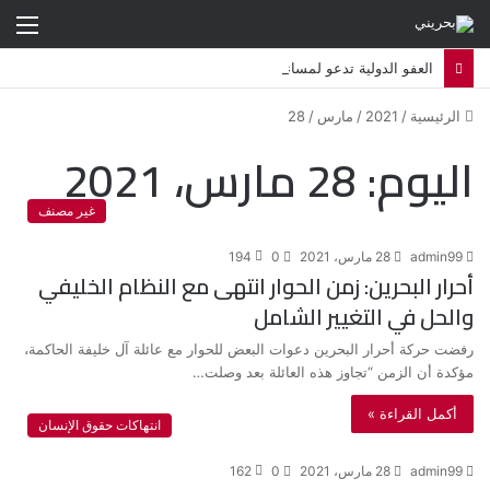
الق
العفو الدولية تدعو لمساءلة البحرين قضائيا بشأن استهداف معارضين في المنفى
الرئيسية
/
2021
/
مارس
/
28
اليوم:
28 مارس، 2021
غير مصنف
admin99
28 مارس، 2021
0
194
أحرار البحرين: زمن الحوار انتهى مع النظام الخليفي
والحل في التغيير الشامل
رفضت حركة أحرار البحرين دعوات البعض للحوار مع عائلة آل خليفة الحاكمة،
مؤكدة أن الزمن “تجاوز هذه العائلة بعد وصلت…
أكمل القراءة »
انتهاكات حقوق الإنسان
admin99
28 مارس، 2021
0
162