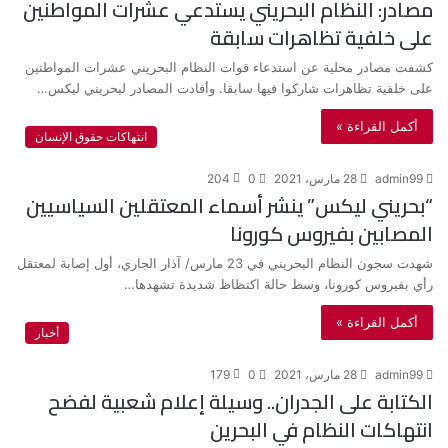
مصادر: النظام البحريني يستدعي عشرات المواطنين
على خلفية تظاهرات سابقة
كشفت مصادر محلية عن استدعاء قوات النظام البحريني عشرات المواطنين
على خلفية تظاهرات شاركوا فيها سابقا. وأفادت المصادر لبحريني ليكس…
أكمل القراءة »
انتهاكات حقوق الإنسان
admin99
28 مارس، 2021
0
204
“بحريني ليكس” ينشر أسماء المعتقلين السياسيين
المصابين بفيروس كورونا
شهدت سجون النظام البحريني في 23 مارس/ آذار الجاري، أول إصابة لمعتقل
رأي بفيروس كورونا، وسط حالة اكتظاظ شديدة تشهدها…
أكمل القراءة »
أخبار
admin99
28 مارس، 2021
0
179
الكتابة على الجدران.. وسيلة إعلام شعبية لفضح
انتهاكات النظام في البحرين