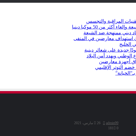
قنيات المراقبة والتجسس
كثر من 50 موكبا دينيا
د ديني ممنهجة ضد الشيعة
شأن استهداف معارضين في المنفى
 الخليج
دًا جديدة على شعائر دينية
 الوطني ويهدد أمن البلاد
راق أجهزة معارضين
ضم التوتر الإقليمي
ـ”الخيانة”
admin99
26 مارس، 2021
181
0