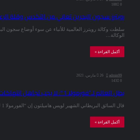
188
0
رويترز: سجون البحرين تعاني من التكدس وقلة الرعا
سلطت وكالة رويترز العالمية للأنباء عن سوء أوضاع سجون البح
الوكالة…
أكمل القراءة »
admin99
26 مارس، 2021
143
0
بطل العالم لـ”فورمولا 1″: لا يجب تجاهل انتهاكات حقوق الإنسان في البحرين
قال السائق البريطاني الشهير لويس هاميلتون إن “الفورمولا 1 لم يعد بإمكانها تجاهل قضايا حقوق الإنسان في الدول التي تقيم…
أكمل القراءة »