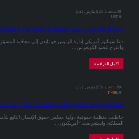
admin99
26 مارس، 2021
149
0
سيناتور أمريكي يدعو لمعاقبة المتورطين بانتهاك
دعا سيناتور أمريكي إدارة الرئيس جو بايدن إلى معاقبة المسؤول
واقترح عضو الكونغرس…
أكمل القراءة »
admin99
26 مارس، 2021
1٬790
0
منظمة دولية تخاطب الأمم المتحدة بشأن سوء مع
خاطبت منظمة حقوقية دولية مجلس حقوق الإنسان التابع للأمم
المملكة. واستعرضت “أمريكيون…