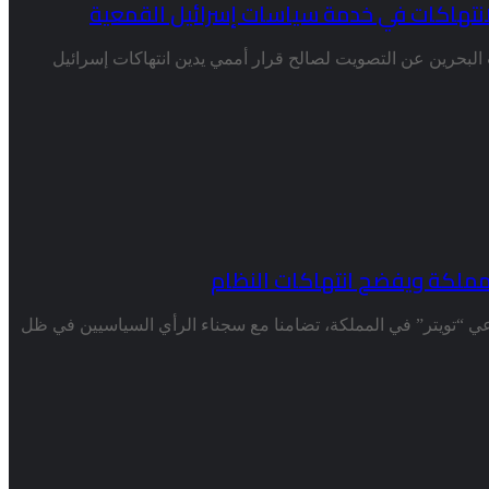
انتهاكات في خدمة سياسات إسرائيل القمعية
حرين عن التصويت لصالح قرار أممي يدين انتهاكات إسرائيل
لمملكة ويفضح انتهاكات النظام
عي “تويتر” في المملكة، تضامنا مع سجناء الرأي السياسيين في ظل