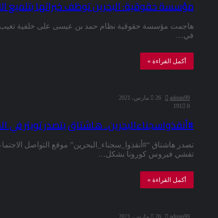
مؤسسة حقوقية: البحرين توظف خبراتها بتلميع ال
هاجمت مؤسسة حقوقية نظام حمد بن عيسى على خلفية تغيب الب
في…
أكمل القراءة »
admin99
26 مارس، 2021
191
0
#أنقذواسجناءالبحرين.. هاشتاق يتصدر تويتر في ا
تصدر هاشتاق “#أنقذوا_سجناء_البحرين” موقع التواصل الاجتما
تفشي فيروس كورونا بشكل…
أكمل القراءة »
admin99
26 مارس، 2021