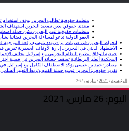
أخبار عاجلة
تويتر
فيسبوك
منظمة حقوقية تطالب البحرين بوقف استخدام ت
منتدى حقوقي يدين تصعيد البحرين استهداف الشيعة وإلغاء أ
منظمات حقوقية تتهم البحرين بشن حملة اضطها
العفو الدولية تدعو لمساءلة البحرين قضائيا ب
انخراط البحرين في ضربات إيران يهدد بتوسيع رقعة المواجهة في
الاضطهاد الديني في البحرين.. إدارة الأوقاف الجعفرية تفرض قيو
جمعية الوفاق: تطبيع النظام البحريني مع إسرائيل يخالف الإجماع
المحكمة العليا البريطانية تسقط حصانة البحرين في قضية اخت
مصادر: حمد بن عيسى يؤكد الاصطفاف الكامل مع إسرائيل في خ
تقرير حقوقي: البحرين توسع حملة القمع وتربط التعبير السلمي ب
الرئيسية
/
2021
/
مارس
/
26
اليوم:
26 مارس، 2021