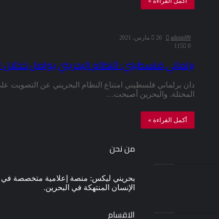
أكمل القراءة »
admin99
26 مارس، 2021
115
0
برلماني فلسطيني: النظام البحريني يواصل خذلان 
دان برلماني فلسطيني امتناع النظام البحريني عن التصويت على
المحتلة. والبحرين أصبحت…
أكمل القراءة »
من نحن
بحريني ليكس: منصة إعلامية متخصصة في نش
الإنسان المنتهكة في البحرين.
الاقسام