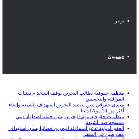
تويتر
فيسبوك
أخبار عاجلة
منظمة حقوقية تطالب البحرين بوقف استخدام تقنيات
المراقبة والتجسس
منتدى حقوقي يدين تصعيد البحرين استهداف الشيعة وإلغاء
أكثر من 50 موكبا دينيا
منظمات حقوقية تتهم البحرين بشن حملة اضطهاد ديني
ممنهجة ضد الشيعة
العفو الدولية تدعو لمساءلة البحرين قضائيا بشأن استهداف
معارضين في المنفى