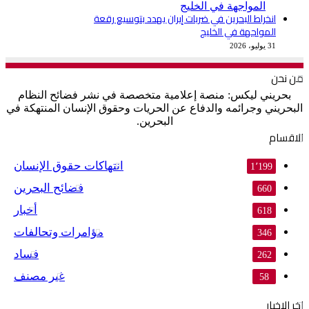
انخراط البحرين في ضربات إيران يهدد بتوسيع رقعة
المواجهة في الخليج
31 يوليو، 2026
من نحن
بحريني ليكس: منصة إعلامية متخصصة في نشر فضائح النظام
البحريني وجرائمه والدفاع عن الحريات وحقوق الإنسان المنتهكة في
البحرين.
الاقسام
انتهاكات حقوق الإنسان
1٬199
فضائح البحرين
660
أخبار
618
مؤامرات وتحالفات
346
فساد
262
غير مصنف
58
اخر الاخبار