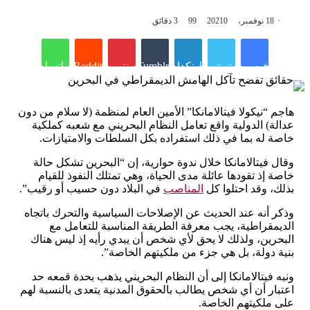
18 نوفمبر، 2021
0
99
3 دقائق
فيسبوك
تويتر
لينكدإن
Tumblr
بينتيريست
Reddit
واتساب
هاجم “نيكولا فيتالامانكا” الأمين العام لمنظمة (لا سلام من دون
عدالة) الدولية واقع تعامل النظام البحريني مع شعبه كملكية
خاصة له بما في ذلك استفراده بكل السلطات والامتيازات.
وقال فيتالامانكا خلال ندوة حوارية، إن “البحرين تشكل حالة
خاصة إذ تقودها عائلة مدى الحياة، وهي تمتلك النفوذ للقيام
بذلك، وقد احتلوا كل
المناصب
في البلاد دون حسيب أو رقيب”.
وذكر أنه عند الحديث عن الإصلاحات السياسية والتحرك باتجاه
الديمقراطية، يجب معرفة الطريقة المناسبة للتعامل مع
البحرين، ولذلك لا يحق لأي شخص أن يبدي رأيه إذ ليس هناك
بنية دولة، بل هي جزء من ملكيتهم الخاصة”.
ونبه فيتالامانكا إلى أن النظام البحريني يذهب بحدة قمعه حد
اعتبار أن أي شخص يطالب بالحقوق المدنية يتعدى بالنسبة لهم
على ملكيتهم الخاصة.