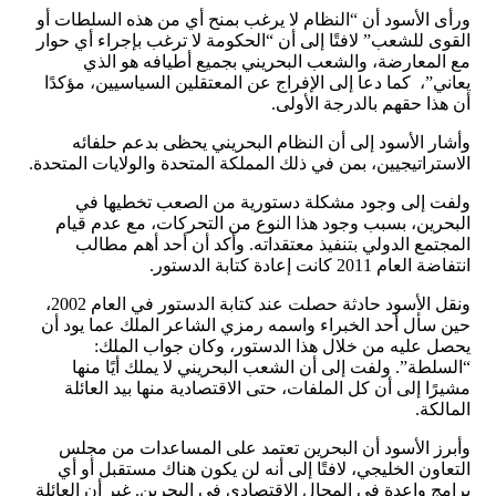
ورأى الأسود أن “النظام لا يرغب بمنح أي من هذه السلطات أو
القوى للشعب” لافتًا إلى أن “الحكومة لا ترغب بإجراء أي حوار
مع المعارضة، والشعب البحريني بجميع أطيافه هو الذي
يعاني”، كما دعا إلى الإفراج عن المعتقلين السياسيين، مؤكدًا
أن هذا حقهم بالدرجة الأولى.
وأشار الأسود إلى أن النظام البحريني يحظى بدعم حلفائه
الاستراتيجيين، بمن في ذلك المملكة المتحدة والولايات المتحدة.
ولفت إلى وجود مشكلة دستورية من الصعب تخطيها في
البحرين، بسبب وجود هذا النوع من التحركات، مع عدم قيام
المجتمع الدولي بتنفيذ معتقداته. وأكد أن أحد أهم مطالب
انتفاضة العام 2011 كانت إعادة كتابة الدستور.
ونقل الأسود حادثة حصلت عند كتابة الدستور في العام 2002،
حين سأل أحد الخبراء واسمه رمزي الشاعر الملك عما يود أن
يحصل عليه من خلال هذا الدستور، وكان جواب الملك:
“السلطة”. ولفت إلى أن الشعب البحريني لا يملك أيًا منها
مشيرًا إلى أن كل الملفات، حتى الاقتصادية منها بيد العائلة
المالكة.
وأبرز الأسود أن البحرين تعتمد على المساعدات من مجلس
التعاون الخليجي، لافتًا إلى أنه لن يكون هناك مستقبل أو أي
برامج واعدة في المجال الاقتصادي في البحرين. غير أن العائلة