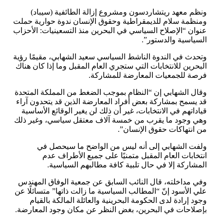
ونظم معهد ريتشاردسون ومشروع إزالة الطائفية (سيباد)
ومنظمة سلام للديمقراطية وحقوق الإنسان ندوة حوارية حملت
عنوان “الإصلاح السياسي في البحرين منذ التسعينيات: الأحزاب
السياسية والدستور”.
وتحدث في الندوة الناشط السياسي سعيد الشهابي، مقيمًا رؤية
البحرين للانتخابات التي ستجري العام المقبل وما إذا كان هناك
فرصة للجمعيات المعارضة للمشاركة.
وقال الشهابي إن “النظام بموجب الضغط من المملكة المتحدة
قد يسمح بمشاركة بعض أفراد المعارضة الذين قد يتحدون آراء
قياداتهم في الانتخابات، غير أن ذلك لن يغير الوقائع الأساسية
وهي وجود ما يقرب من خمسة آلاف معتقل سياسي، وغير ذلك
من انتهاكات حقوق الإنسان”.
ولفت الشهابي إلى أنه ليس من الواضح ما سيحصل في
انتخابات العام المقبل متمنيًا على جميع الأطراف عدم
المشاركة إلا في حال تلبية كافة مطالبهم السياسية.
وفي مداخلته، قال النائب السابق عن جمعية الوفاق المهندس
علي الأسود إنّ “المطالب السياسية ما زالت ذاتها” متسائلًا عن
وجود إرادة لدى الحكومة البحرينية والعائلة المالكة بالقيام
بإصلاحات في البحرين، بغض النظر عن مكان وجود المعارضة.