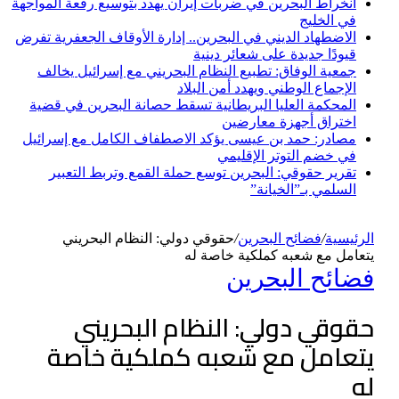
انخراط البحرين في ضربات إيران يهدد بتوسيع رقعة المواجهة
في الخليج
الاضطهاد الديني في البحرين.. إدارة الأوقاف الجعفرية تفرض
قيودًا جديدة على شعائر دينية
جمعية الوفاق: تطبيع النظام البحريني مع إسرائيل يخالف
الإجماع الوطني ويهدد أمن البلاد
المحكمة العليا البريطانية تسقط حصانة البحرين في قضية
اختراق أجهزة معارضين
مصادر: حمد بن عيسى يؤكد الاصطفاف الكامل مع إسرائيل
في خضم التوتر الإقليمي
تقرير حقوقي: البحرين توسع حملة القمع وتربط التعبير
السلمي بـ”الخيانة”
الرئيسية
/
فضائح البحرين
/
حقوقي دولي: النظام البحريني
يتعامل مع شعبه كملكية خاصة له
فضائح البحرين
حقوقي دولي: النظام البحريني
يتعامل مع شعبه كملكية خاصة
له