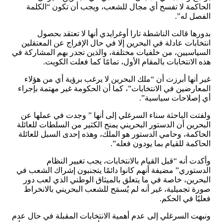
الحاكمة لا تفسح أي مجال للشعب، ويجب أن تكون “الكلمة
الفصل له”.
بدورها قالت الناشطة تارا أوغرايدي أنها لا تعتقد بحصول
انتخابات عادلة في البحرين إلا في حال الإفراج عن المعتقلين
السياسيين، من خلفيات مختلفة، والذين تجدر بهم المشاركة في
هذه الانتخابات بالمقام الأول، تمامًا كما فعلت الكويت.
غير أنها أبرزت أن “ملك البحرين لا يرغب برؤية أي من هؤلاء
المعارضين في الانتخابات”، كما أن الحكومة غير مهتمة بإجراء
أي إصلاحات سياسية”.
ولفتت الباحثة سناء السرغلي إلى أنها ” وجدت في عملها عن
البحرين أن الدستور البحريني يمنح الكثير من السلطات للعائلة
الحاكمة، وحامي الدستور هو الملك، وهذه إحدى السبل للعائلة
الحاكمة للقيام بما يودون فعله”.
وأكدت أنه “قبل القيام بالانتخابات، يجب تغيير النظام
الدستوري” مضيفة أنهم كانوا دائمًا يتجنبون إشراك الشعب في
البحرين، خاصة في ما يتعلق بالميثاق الوطني الذي لعب دور
صورة تجميلية، غير أنه لم يُسمَح للشعب البحريني بالانخراط
فعليًا في الحكم.
ونبهت السرغلي إلى عدم أهمية الانتخابات المقبلة في حال عدم