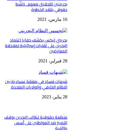
بحرينيين للتحقيق معهم.. ناشط
حقوقي ينتقد الخطوة
16 مارس، 2021
بحريني ليكس يكشف خفايا اعتماد
البحرين على تقنيات إسرائيلية لملاحقة
المعارضين
28 فبراير، 2021
شبهات فساد في صفقة عسكرية بين
النظام الخليفي والولايات المتحدة
28 يناير، 2023
منظمة حقوقية تطالب البحرين بوقف
التمييز ضد المواطنين على أسس
طائفية