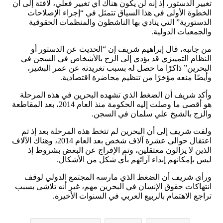
تغيير الدستور، إذ إنه لن يكون هناك أي تغيير فعلي، لافتة إلى أن
الخطوة الأولى في هذا السياق تتمثل في “إجراء الإصلاحات
الدستورية” التي ينادي بها الناشطون والمنظمات الحقوقية
والجمعيات الدولية.
من جانبه، قال إبراهيم شريف إن “الحديث عن الدستور أو
النظام التمييزي قد يؤدي إلى الزج بالأشخاص في السجن في
البحرين” ذاكرًا ما حصل له بسبب تغريدته عن عمر البشير،
وأيضًا منعه مؤخرًا من تنظيم محاضرة اقتصادية.
وأكد شريف أن الضغط الذي تشهده البحرين في هذه المرحلة
هو أقصى ما وصلت إليه الحكومة منذ العام 2014، بعد المقاطعة
والزج بالشيخ علي سلمان في السجن.
ولفت شريف إلى أن البحرين لم تتخط هذه المرحلة بعد إذ تم
اعتقال حوالي عشرة آلاف شخص بعد العام 2014، وهناك الآلاف
الذين لا يزالون معتقلين، وتم الإفراج عن البعض بشروط إذ
ليس بإمكانهم إبداء آرائهم بأي شكل من الأشكال.
ورأى شريف أن الضغط الذي مارسه المجتمع الدولي لوقف
انتهاكات حقوق الإنسان في البحرين مهم، غير أنه تلاشى بسبب
تراجع الاهتمام بالربيع العربي في السنوات الأخيرة.