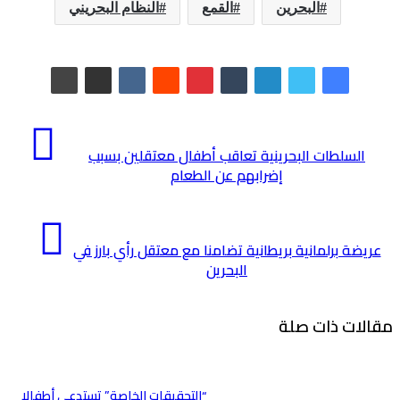
البحرين
القمع
النظام البحريني
السلطات البحرينية تعاقب أطفال معتقلين بسبب
إضرابهم عن الطعام
عريضة برلمانية بريطانية تضامنا مع معتقل رأي بارز في
البحرين
مقالات ذات صلة
“التحقيقات الخاصة” تستدعي أطفالا