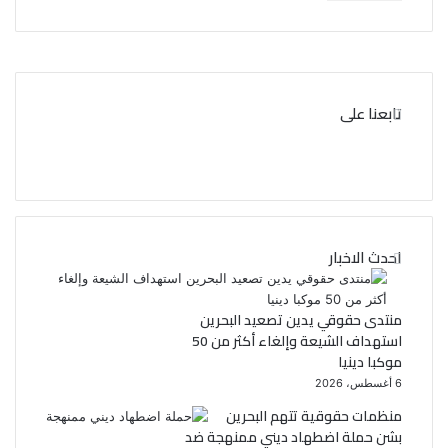
تابعنا على
ف
ت
ي
و
ي
س
احدث الاخبار
ب
ت
و
ر
منتدى حقوقي يدين تصعيد البحرين
استهداف الشيعة وإلغاء أكثر من 50
ك
موكبا دينيا
6 أغسطس، 2026
منظمات حقوقية تتهم البحرين
بشن حملة اضطهاد ديني ممنهجة ضد