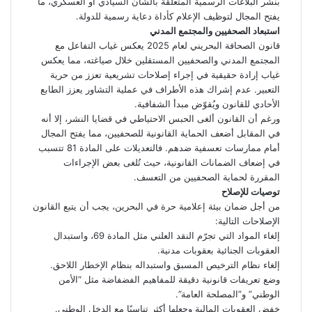
بنشر البلاغات الرسمية المتعلقة بالشأن السيادي أو العسكري، ما
يفتح المجال لتوظيف الإعلام كأداة دعاية رسمية للدولة.
استبعاد الصحفيين والمجتمع المدني
قانون الصحافة البحريني لعام 2025 يعكس غياب التفاعل مع
المجتمع المدني والصحفيين المستقلين خلال صياغته، مما يعكس
غياب إرادة حقيقية في إجراء إصلاحات تشريعية تعزز من حرية
التعبير. عدم إشراك هذه الأطراف في عملية التشاور يعزز الطابع
الأحادي للقانون ويُقوّض مبدأ الشفافية.
ورغم أن القانون ألغى الحبس الاحتياطي في قضايا النشر، إلا أنه
في المقابل أضعف الحماية القانونية للصحفيين، مما يفتح المجال
أمام ممارسات تعسفية ضدهم. فالتعديلات على المادة 81 تتسبب
في إضعاف الضمانات القانونية، حيث تُلغى بعض الإجراءات
المقررة لحماية الصحفيين من التعسف.
توصيات للإصلاح
من أجل ضمان بيئة إعلامية حرة في البحرين، يجب أن يتبع القانون
الإصلاحات التالية:
إلغاء المواد التي تجرّم النقد العلني مثل المادة 69، واستبدال
العقوبات الجنائية بعقوبات مدنية.
إلغاء نظام الترخيص المسبق واستبداله بنظام الإخطار اللاحق.
وضع تعريفات قانونية دقيقة للمفاهيم الفضفاضة مثل “الأمن
الوطني” و”المصلحة العامة”.
خفض العقوبات المالية وجعلها أكثر تناسبًا مع الدخل الوطني.