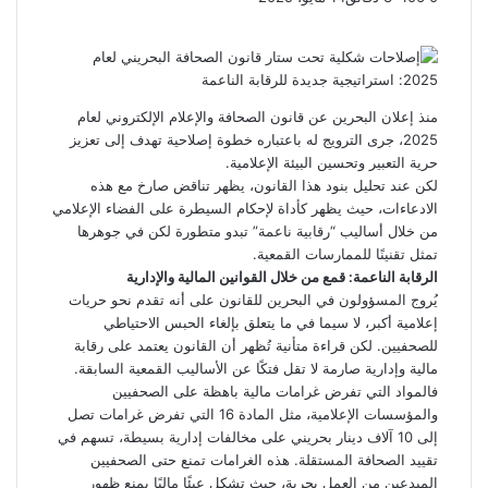
ف
ت
ل
ب
و
ي
و
ي
T
ي
ا
R
ي
س
ن
u
ن
ت
e
ب
ت
ك
ت
m
d
س
و
ر
د
b
ي
ا
d
منذ إعلان البحرين عن قانون الصحافة والإعلام الإلكتروني لعام
ك
إ
l
ر
i
ب
2025، جرى الترويج له باعتباره خطوة إصلاحية تهدف إلى تعزيز
r
ن
ي
t
حرية التعبير وتحسين البيئة الإعلامية.
س
لكن عند تحليل بنود هذا القانون، يظهر تناقض صارخ مع هذه
ت
الادعاءات، حيث يظهر كأداة لإحكام السيطرة على الفضاء الإعلامي
من خلال أساليب “رقابية ناعمة” تبدو متطورة لكن في جوهرها
تمثل تقنينًا للممارسات القمعية.
الرقابة الناعمة: قمع من خلال القوانين المالية والإدارية
يُروج المسؤولون في البحرين للقانون على أنه تقدم نحو حريات
إعلامية أكبر، لا سيما في ما يتعلق بإلغاء الحبس الاحتياطي
للصحفيين. لكن قراءة متأنية تُظهر أن القانون يعتمد على رقابة
مالية وإدارية صارمة لا تقل فتكًا عن الأساليب القمعية السابقة.
فالمواد التي تفرض غرامات مالية باهظة على الصحفيين
والمؤسسات الإعلامية، مثل المادة 16 التي تفرض غرامات تصل
إلى 10 آلاف دينار بحريني على مخالفات إدارية بسيطة، تسهم في
تقييد الصحافة المستقلة. هذه الغرامات تمنع حتى الصحفيين
المبدعين من العمل بحرية، حيث تشكل عبئًا ماليًا يمنع ظهور