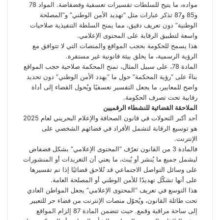
مواده، ما يتيح للسلطات تفسيرات تعسفية وفضفاضة. المواد 78
و85 و87 تذكر عبارات مثل “تهديد الأمن الوطني” و”المصلحة
الوطنية” دون تعريف دقيق، مما يمنح السلطة التنفيذية صلاحيات
واسعة لتطبيق الرقابة على المحتوى الإعلامي.
هذا يسمح للحكومة بحجب المواقع والمنصات التي لا تتوافق مع
الرؤية الرسمية، ما يخلق بيئة قانونية غير مستقرة.
المادة 78، على سبيل المثال، تمنح المحكمة صلاحية حجب المواقع
بناءً على “رؤية المحكمة” حول ما “يهدد الأمن الوطني” دون تحديد
واضح للمعايير، ما يجعل التفسير تعسفيًا ويُحول القضاء إلى أداة
رقابية تحت تصرف الحكومة.
الملاحقة القضائية للنشطاء الرقميين
أحد أكبر التحولات في قانون الصحافة والإعلام البحريني لعام 2025
هو توسيع الرقابة لتشمل الأفراد في فضائهم الشخصي على
الإنترنت.
فالمادة 3 من القانون تعرّف “المحتوى الإعلامي” بشكل فضفاض
ليشمل جميع ما يُنشر أو يُبث، ما يعني أن التغريدات أو المنشورات
على وسائل التواصل الاجتماعي قد تُلاحق قضائيًا إذا تم تفسيرها
على أنها تشكّل تهديدًا للأمن الوطني أو المصلحة العامة.
هذا التوسع في تعريف “المحتوى الإعلامي” يجعل المواطن العادي
تحت طائلة القانون، ويُحوّل منصات الإنترنت من فضاء حر للتعبير
إلى ساحة مراقبة وقمع. حيث تتضمن المادة 87 إلزام المواقع