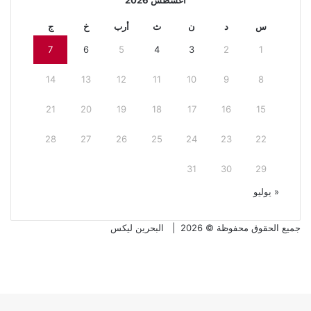
أغسطس 2026
س
د
ن
ث
أرب
خ
ج
7
6
5
4
3
2
1
14
13
12
11
10
9
8
21
20
19
18
17
16
15
28
27
26
25
24
23
22
31
30
29
« يوليو
جميع الحقوق محفوظة © 2026 |
البحرين ليكس
فيسبوك
تويتر
تويتر
فيسبوك
تيلقرام
واتساب
زر
الذهاب