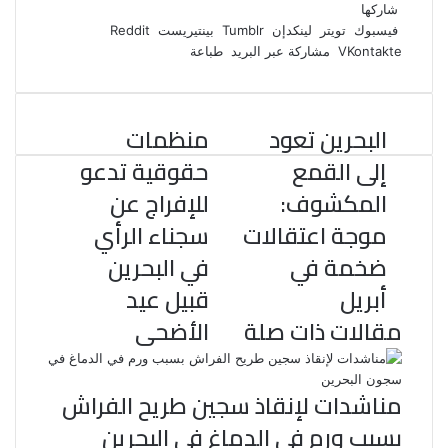
ي
و
ي
T
ي
ا
R
شاركها
ي
س
ن
u
ن
ت
e
فيسبوك
تويتر
لينكدإن
بينتيريست
ب
ت
ك
ت
m
d
س
مشاركة عبر البريد
طباعة
و
ر
د
b
ي
ا
d
ك
إ
l
ر
i
ب
r
ن
ي
t
البحرين تعود
منظمات
س
ت
إلى القمع
حقوقية تدعو
المكشوف:
للإفراج عن
موجة اعتقالات
سجناء الرأي
ضخمة في
في البحرين
أبريل
قبيل عيد
مقالات ذات صلة
الأضحى
مناشدات لإنقاذ سجين طريح الفراش
بسبب ورم في الدماغ في البحرين