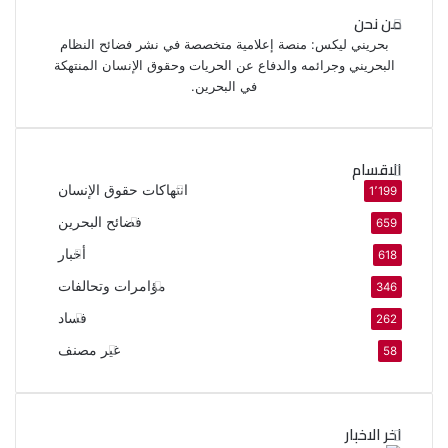
من نحن
بحريني ليكس: منصة إعلامية متخصصة في نشر فضائح النظام
البحريني وجرائمه والدفاع عن الحريات وحقوق الإنسان المنتهكة
في البحرين.
الاقسام
انتهاكات حقوق الإنسان
1٬199
فضائح البحرين
659
أخبار
618
مؤامرات وتحالفات
346
فساد
262
غير مصنف
58
اخر الاخبار