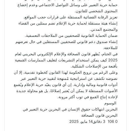
حماية حرية التعبير على وسائل التواصل الاجتماعي وعدم إخضاع
المحتوى الشخصي للقانون.
تعزيز الرقابة القضائية المستقلة على قرارات حجب المواقع.
إنشاء هيئة مستقلة لحماية حرية الإعلام تضم ممثلين من القضاء
والمجتمع المدني.
ضمان الحماية القانونية للصحفيين من الملاحقات التعسفية.
إنشاء صندوق دعم قانوني للصحفيين المستقلين في حال تعرضهم
للملاحقة.
في الختام، يُظهر قانون الصحافة والإعلام الإلكتروني البحريني لعام
2025 كيف يمكن استخدام التشريعات لتغليف الممارسات القمعية
بأقنعة من الإصلاحات الشكلية.
وعلى الرغم من ترويج الحكومة لهذا القانون كخطوة تقدمية، إلا أن
نصوصه تكشف عن استراتيجية مُمنهجة لتقييد حرية التعبير عبر
أدوات قانونية ومالية وإدارية. إن أي قانون يقيّد حرية الإعلام ويُقمع
الأصوات المستقلة لا يمكن أن يُعتبر إصلاحًا، بل هو محاولة جديدة
لإعادة إنتاج القمع في ثوب أكثر مرونة.
الوسوم
البحرين
انتهاكات حقوق الإنسان في البحرين
حرية التعبير في
البحرين
قانون الصحافة
0
106
3 دقائق
14 مايو، 2025
ف
ت
ل
ب
و