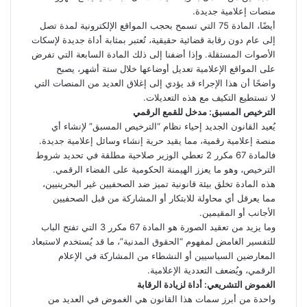
منصات إعلامية جديدة.
أيضًا، المادة 75 التي تسمح بحجب المواقع الإلكترونية لمدة تصل
إلى عام دون رقابة قضائية حقيقية، تُعتبر بمثابة أداة جديدة لإسكات
الأصوات المستقلة. وإذا أضفنا إلى ذلك المادة السابعة التي تفرض
على المواقع الإعلامية تعديل أوضاعها خلال ستة أشهر، يصبح
واضحًا أن هذا الإجراء قد يؤدي إلى إغلاق العديد من المنصات التي
لا تستطيع التكيف مع هذه التعديلات.
الترخيص المسبق: مدخل للقمع الرقمي
يُعيد القانون الجديد إحياء نظام “الترخيص المسبق” لإنشاء أي
منصة إعلامية رقمية، مما يقيد حرية إنشاء وسائل إعلامية جديدة.
فالمادة 67 مكرر 2 تعطي الوزير صلاحية مطلقة في تحديد شروط
الترخيص، وهو ما يعزز الهيمنة الحكومية على الفضاء الرقمي.
هذه المادة تخلق بيئة قانونية تميز ضد الصحفيين غير البحرينيين،
مما يعرقل أي محاولة للابتكار أو المشاركة من قبل الصحفيين
الأجانب أو المقيمين.
وما يزيد من تعقيد الصورة هو المادة 67 مكرر 3 التي تفتح الباب
للتفسير الغامض لمفهوم “الحقوق المدنية”، ما قد يُستخدم لاستبعاد
المعارضين السياسيين أو النشطاء من المشاركة في الإعلام
الرقمي، ويُضعف التعددية الإعلامية.
الغموض التشريعي: أداة لزيادة الرقابة
واحدة من أبرز سمات هذا القانون هي الغموض في العديد من