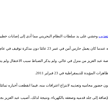
تعذيب
وحشي على يد سلطات النظام البحريني مما أدى إلى إصابات خطير
2 عامًا دون مذكرة توقيف في عام 2011 بعد مداهمة منزله.
ون حضور محاميه وتعذيبه لانتزاع اعترافات منه، فيما انقطعت أخباره تمامًا
إضافة إلى جلد قدميه وصعقه بالكهرباء. ونتيجة لذلك، أصيب عبد العزيز