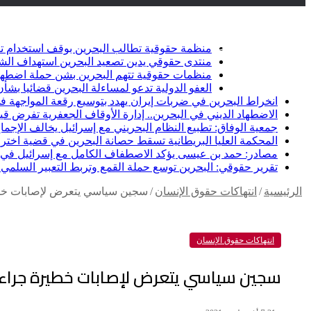
أخبار عاجلة
تويتر
فيسبوك
منظمة حقوقية تطالب البحرين بوقف استخدام ت
منتدى حقوقي يدين تصعيد البحرين استهداف الشيعة وإلغاء أ
منظمات حقوقية تتهم البحرين بشن حملة اضطها
العفو الدولية تدعو لمساءلة البحرين قضائيا ب
انخراط البحرين في ضربات إيران يهدد بتوسيع رقعة المواجهة في
الاضطهاد الديني في البحرين.. إدارة الأوقاف الجعفرية تفرض قيو
جمعية الوفاق: تطبيع النظام البحريني مع إسرائيل يخالف الإجماع
المحكمة العليا البريطانية تسقط حصانة البحرين في قضية اخت
مصادر: حمد بن عيسى يؤكد الاصطفاف الكامل مع إسرائيل في خ
تقرير حقوقي: البحرين توسع حملة القمع وتربط التعبير السلمي ب
الرئيسية
/
انتهاكات حقوق الإنسان
/
سجين سياسي يتعرض لإصابات خطي
انتهاكات حقوق الإنسان
سجين سياسي يتعرض لإصابات خطيرة جراء 