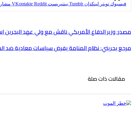
فيسبوك
تويتر
لينكدإن
بينتيريست
مشارك
مصدر: وزير الدفاع الأمريكي ناقش مع ولي عهد البحرين ا
مرجع بحريني: نظام المنامة يفرض سياسات معادية ضد ال
مقالات ذات صلة