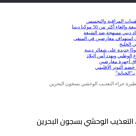
قنيات المراقبة والتجسس
كثر من 50 موكبا دينيا
د ديني ممنهجة ضد الشيعة
شأن استهداف معارضين في المنفى
 الخليج
دًا جديدة على شعائر دينية
 الوطني ويهدد أمن البلاد
راق أجهزة معارضين
ضم التوتر الإقليمي
ـ”الخيانة”
رة جراء التعذيب الوحشي بسجون البحرين
التعذيب الوحشي بسجون البحرين