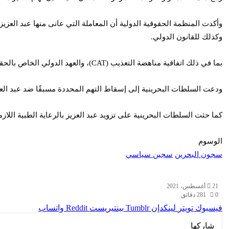
وأكدت المنظمة الحقوقية الدولية أن المعاملة التي عانى منها عبد العزيز
وكذلك للقانون الدولي.
بما في ذلك اتفاقية مناهضة التعذيب (CAT)، والعهد الدولي الخاص بالحقوق المدنية والسياسية (ICCPR)، والعهد الدولي الخاص بالحقوق الاقتصادية والاجتماعية والثقافية (ICESCR)، وجميعها صادقت عليها البحرين.
ودعت السلطات البحرينية إلى إسقاط التهم المحددة مسبقًا ضد عبد الع
كما حثت السلطات البحرينية على تزويد عبد العزيز بالرعاية الطبية اللازم
الوسوم
سجون البحرين
سجين سياسي
21 أغسطس، 2021
0
81
2 دقائق
فيسبوك
تويتر
لينكدإن
بينتيريست
واتساب
شاركها