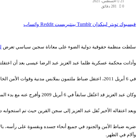
21 أغسطس، 2021
0
81
2 دقائق
فيسبوك
تويتر
لينكدإن
بينتيريست
واتساب
سلطت منظمة حقوقية دولية الضوء على معاناة سجين سياسي تعرض
ل
وأدانت محكمة عسكرية ظلما عبد العزيز عبد الرضا عيسى بعد أن اعتقلته عندما كان يعمل حارس أمن في عمر 3
في 6 أبريل 2011، اعتقل ضباط ملثمون بملابس مدنية وقوات الأمن الخاصة عبد العزيز من منزل في عالي. ولم يذكر الضباط سبب الاعتقال ولم يتم تقديم مذكرة توقيف.
وكان عبد العزيز قد اعتُقل سابقاً في 6 أبريل 2009 وأفرج عنه مع بدء المظاهرات المؤيدة للديمقراطية في 23 فبراير 2011.
وبعد اعتقاله الأخير نُقل عبد العزيز إلى سجن القرين حيث تم استجوابه د
ضربه ضباط الأمن والجنود في جميع أنحاء جسده وبقسوة على رأسه، بال
وآلام في الظهر.