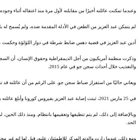
وعندما تمكنت عائلته أخيرًا من مقابلته لأول مرة منذ اعتقاله أثناء وج
لم يتمكن عبد العزيز من الطعن في الأدلة المقدمة ضده، ولم يُسمح له با
أدين عبد العزيز في قضية دهس ضابط شرطة في دوار اللؤلؤة وحكمت عليه 
وذكرت منظمة أمريكيون من أجل الديمقراطية وحقوق الإنسان، أن السجي
والتعذيب خلال أحداث سجن جو في عام 2015.
ويعاني حاليًا من استفزاز ضباط سجن جو. على الرغم من أن عائلته قد تقد
في 25 مارس 2021، ثبتت إصابة عبد العزيز بفيروس كورونا وأبلغ عائلته بإصابته في مكالمة هاتفية. وأفاد بأن الزنازين المكتظة معدومة التهوئة وأنه لم يتم تطبيق تدابير احترازية للحد من انتقال الفيروس بين السجناء.
وبالإضافة إلى ذلك، لم يتم تنظيفها وتعقيمها بانتظام. ومنذ ذلك الحين، ل
الحد.
ومع ذلك، عندما زارت والدته المركز للاطمئنان عليه، قيل لها إنه غير مح