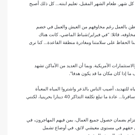
ل شهر. طعام الشهر المقبل، تعليم ابنته… كل ذلك أصبح
الوطن بالعمل رغم مخاوفهم من العيش والعمل في خضم
مخاوفه، قائلا: “في فبراير/شباط الماضي، كانت هناك
ا الحفاظ على سلامتنا ومغادرة منطقة القاعدة… كنا نرى
استثمارات الأمريكية. وبما أن العديد من الأماكن تشهد
ما إذا كان مكان ما قد يكون هدفا”.
للتهديد، أصيب الناس بالذعر واشتروا المياه المعبأة
خلال ساعات. كانت مغادرة البحرين صعبة. تم تعليق الرحلات الجوية وسافرنا… عادة ما تبلغ تكلفة التذاكر 40 دينارا بحرينيا، لكنني
تزام بضمان حصول جميع العمال، بمن فيهم المهاجرون، في
مال حقهم في مستوى معيشي لائق، في أوضاع تشمل