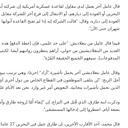
قال عامل آخر يعمل لدى مقاول لقاعدة عسكرية أمريكية إن شركته أبلغ
البحرين أو العودة إلى ديارهم، أو الانتقال إلى فرع آخر للشركة مقاب
العودة إلى دياره، وقال: “قالت الشركة إنه إذا لم تفتح القاعدة أبواب
شهران حتى الآن”.
فيما قال عامل من بنغلاديش: “على حد علمي، فإن [خطة الدفع] هذه
العديد من البنغلاديشيين من حولي، أراهم ينتظرون رواتبهم أيضا. لكنن
المدفوعات]، سيفهم الجميع الحقيقة المُرّة”.
وقال عامل بنغلاديشي آخر يحمل تأشيرة “آزاد” (حرة)، وهي ترتيب تبي
أجل الربح: “لن يتلقى الموظفون في القطاع الخاص من دول أخرى أي 
الذين نحمل تأشيرات مجانية، التعويض أمر غير وارد. نحن نعد الأيام 
وذكرت ابنة طارق، الذي قُتل في النزاع، إن “إبقاء أَمّا [زوجة طارق و
بضعة أيام، اضطروا إلى إدخالها المستشفى”.
قال محمد، أ