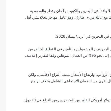
آذار 2026، أجرت هيومن رايتس ووتش مقابلات مع 38 عاملا وافدا في البحرين والكويت وعُمان وقطر والسعودية
لك مع عائلة س.م. طارق، وهو عامل مهاجر بنغلاديشي قُتل
لبحرين في أبريل/نيسان 2026.
البحرينيين المشمولين بالتأمين في القطاع الخاص من
صندوق التأمين ضد البطالة، بموافقة برلمانية بالإجماع. وصلت الأموال إلى نحو 95% من العمال المؤهلين وفقا لتقارير إعلامية،
لرواتب، وارتفاع الأسعار بسبب النزاع الإقليمي. ولكن
كال أخرى من الضمان الاجتماعي الشامل بخلاف برامج
على سبيل المثال، قدمت الفلبين تحويلا نقديا لمرة واحدة بقيمة 200 دولار أمريكي للفلبينيين المتضررين من النزاع في 10 دول،