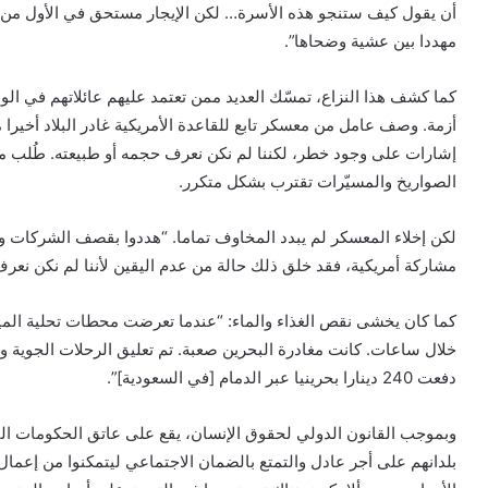
أن يقول كيف ستنجو هذه الأسرة… لكن الإيجار مستحق في الأول من ك
مهددا بين عشية وضحاها”.
كما كشف هذا النزاع، تمسّك العديد ممن تعتمد عليهم عائلاتهم في 
أزمة. وصف عامل من معسكر تابع للقاعدة الأمريكية غادر البلاد أخيرا 
إشارات على وجود خطر، لكننا لم نكن نعرف حجمه أو طبيعته. طُلب من
الصواريخ والمسيّرات تقترب بشكل متكرر.
لكن إخلاء المعسكر لم يبدد المخاوف تماما. “هددوا بقصف الشركات وال
مشاركة أمريكية، فقد خلق ذلك حالة من عدم اليقين لأننا لم نكن نعرف 
كما كان يخشى نقص الغذاء والماء: “عندما تعرضت محطات تحلية المياه 
دفعت 240 دينارا بحرينيا عبر الدمام [في السعودية]”.
وبموجب القانون الدولي لحقوق الإنسان، يقع على عاتق الحكومات ال
بلدانهم على أجر عادل والتمتع بالضمان الاجتماعي ليتمكنوا من إع