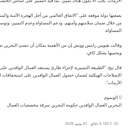
الأزمات. يجب ألا يكون هناك تمييز، بما فيه التمييز على أساس الجنس
بصفتها دولة موقعة على “الاتفاق العالمي من أجل الهجرة الآمنة والم
من خلال ضمان سلامتهم وأمنهم، ودعم المساواة وعدم التمييز، وت
المساواة.
وقالت هيومن رايتس ووتش إن من الأهمية بمكان أن تنشئ البحرين نظا
ويحميها بشكل كافٍ.
قال بيج: “الطبيعة التمييزية لإجراء طارئ يستبعد العمال الوافدين ع
الإصلاحات الهيكلية لضمان حصول العمال الوافدين على استحقاقات ا
الأزمات”.
الوسوم
البحرين
العمال الوافدين
حكومة البحرين
سرقة مخصصات العمال
0
20
4 دقائق
4 يونيو، 2026