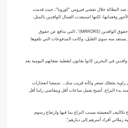
لتأمين ضد البطالة خلال تفشي فيروس “كورونا”، حيث قدمت
وفقا لـ بحث أجرته في عام 2022 منظمة “المستودع المفتوح لأبحاث حقوق الوافدين (MRRORS)”، التي تدافع عن حقوق
يستفد منه سوى القليل، وكانت المدفوعات التي تلقوها
ن في البحرين كانوا يعانون لتغطية نفقاتهم اليومية بعد
 زاوية يجعلك تشعر وكأنه قريب منك… سمعنا انفجارات
ذ بدء النزاع، أصبح يعمل ساعات أقل ويتقاضى راتبا أقل
تكاليف المعيشة بسبب النزاع بما فيها وارتفاع رسوم
ية زملائي أفراد أسرهم إلى ديارهم”.