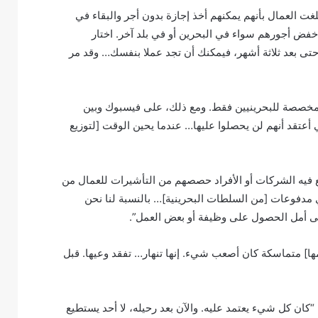
ت العمال بأنهم يمكنهم أخذ إجازة بدون أجر والبقاء في
ل خفض أجورهم سواء في البحرين أو في بلد آخر. اختار
ها حتى بعد ثلاثة أشهر، فيمكنك أن تجد عملا بنفسك… وقد مر
 مخصصة للبحرينيين فقط. ومع ذلك، على فيسبوك وبين
ي أعتقد أنهم لن يحصلوا عليها… عندما يحين الوقت [لتوزيع
ع فيه الشركات أو الأفراد حصصهم من التأشيرات للعمال من
مدفوعات [من السلطات البحرينية]… بالنسبة لنا نحن
على أمل الحصول على وظيفة أو بعض العمل”.
أمها] متماسكة كان أصعب شيء. إنها تنهار… تفقد وعيها. قبل
حد الأقارب الآخرين، إن طارق عمل في البحرين 27 عاما: “كان كل شيء يعتمد عليه. والآن بعد رحيله، لا أحد يستطيع