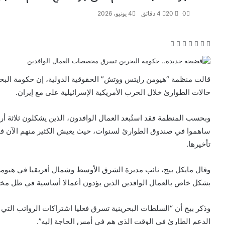
0
20
4 دقائق
4 يونيو، 2026
ف
ت
ل
ب
و
ي
و
ي
T
ي
R
ا
س
ي
ن
u
ن
e
ت
ب
ت
ك
m
ت
d
س
قالت منظمة “هيومن رايتس ووتش” الحقوقية الدولية، إن حكومة البحر
و
ر
د
b
ي
d
ا
حالات الطوارئ خلال الحرب الأمريكية الإسرائيلية على مع إيران.
ك
إ
l
ر
i
ب
ن
r
ي
t
وبحسب المنظمة فقد استُبعد العمال الوافدون، الذين يشكلون ثلاثة أر
س
ت
ساهموا في صندوق الطوارئ لسنوات، حيث يعيش الكثير منهم الآن في
تأخيرها.
وقال مايكل بيج، نائب مديرة الشرق الأوسط وشمال أفريقيا في هيومن 
بشكل خاص بالعمال الوافدين الذين يؤدون أعمالا أساسية في ظل مخاط
وذكر بيج أن “السلطات البحرينية تسرق فعليا اشتراكات الرواتب التي
الدعم الطارئ في الوقت الذي هم في أمس الحاجة إليه”.