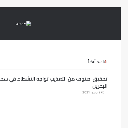
شاهد أيضاً
إ
غ
ل
تحقيق: صنوف من التعذيب تواجه النشطاء في سج
ا
البحرين
ق
27 يونيو، 2021