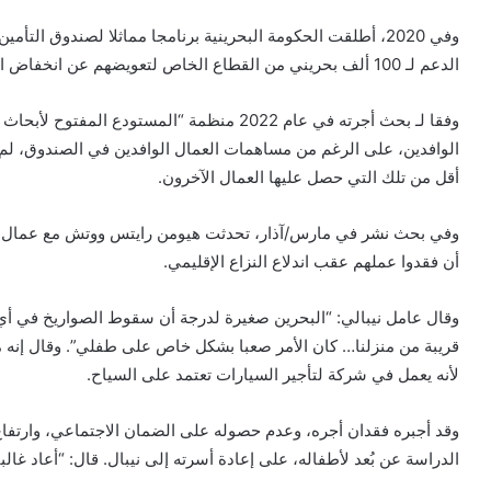
وفي 2020، أطلقت الحكومة البحرينية برنامجا مماثلا لصندوق ا
الدعم لـ 100 ألف بحريني من القطاع الخاص لتعويضهم عن انخفاض الأجور وفقدانها، لكنها استبعدت العمال الوافدين بالمثل.
الوافدين، على الرغم من مساهمات العمال الوافدين في الصندوق، لم 
أقل من تلك التي حصل عليها العمال الآخرون.
وفي بحث نشر في مارس/آذار، تحدثت هيومن رايتس ووتش مع عمال وافدي
أن فقدوا عملهم عقب اندلاع النزاع الإقليمي.
وقال عامل نيبالي: “البحرين صغيرة لدرجة أن سقوط الصواريخ في أي
قريبة من منزلنا… كان الأمر صعبا بشكل خاص على طفلي”. وقال إنه من
لأنه يعمل في شركة لتأجير السيارات تعتمد على السياح.
وقد أجبره فقدان أجره، وعدم حصوله على الضمان الاجتماعي، وارتفاع 
الدراسة عن بُعد لأطفاله، على إعادة أسرته إلى نيبال. قال: “أعاد غالب