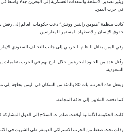
ويثير تصدير الأسلحة والمعدات العسكرية إلى البحرين جدلاً واسعاً في
في حرب اليمن.
كانت منظمة “هيومن رايتس ووتش” دعت حكومات العالم إلى رفض بيع
حقوق الإنسان والاضطهاد المستمر للمعارضين.
وفي اليمن يقاتل النظام البحريني إلى جانب التحالف السعودي الإماراتي منذ
وقُتل عدد من الجنود البحرينيين خلال الزج بهم في الحرب
بتعليمات
إم
السعودية.
وبفعل هذه
الحرب
، بات 80 بالمئة من السكان في اليمن بحاجة إلى مساعدات.
كما دفعت الملايين إلى حافة المجاعة.
كانت الحكومة الألمانية أوقفت صادرات السلاح إلى الدول المشاركة في 
وذلك تحت ضغط من الحزب الاشتراكي الديمقراطي الشريك في الائتل