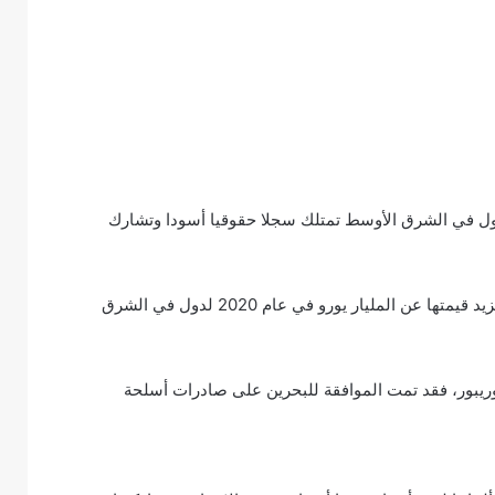
دول في الشرق الأوسط تمتلك سجلا حقوقيا أسودا وتشارك
يأتي ذلك بعدما أظهرت بيانات أن برلين وافقت على صادرات أسلحة تزيد قيمتها عن المليار يورو في عام 2020 لدول في الشرق
وريبور، فقد تمت الموافقة للبحرين على صادرات أسلحة