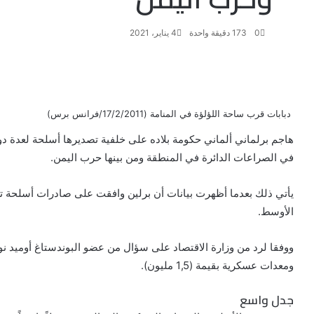
0
173
دقيقة واحدة
4 يناير، 2021
ف
ت
ل
ب
و
ي
و
ي
T
ي
ا
R
ي
س
ن
u
ن
ت
e
دبابات قرب ساحة اللؤلؤة في المنامة (17/2/2011/فرانس برس)
ب
ت
ك
ت
m
d
س
و
ر
د
b
ي
ا
d
هاجم برلماني ألماني حكومة بلاده على خلفية تصديرها أسلحة لعدة 
ك
إ
l
ر
i
ب
في الصراعات الدائرة في المنطقة ومن بينها حرب اليمن.
r
ن
ي
t
س
ت
الأوسط.
ووفقا لرد من وزارة الاقتصاد على سؤال من عضو البوندستاغ أوميد ن
ومعدات عسكرية بقيمة (1,5 مليون).
جدل واسع