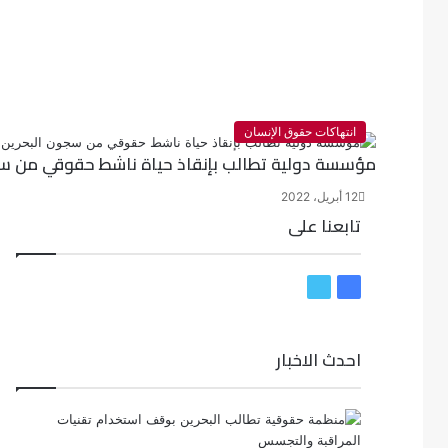
انتهاكات حقوق الإنسان
مؤسسة دولية تطالب بإنقاذ حياة ناشط حقوقي من س
12 أبريل، 2022
تابعنا على
ف
ت
ي
و
س
ي
احدث الاخبار
ب
ت
و
ر
ك