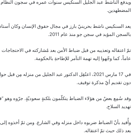
ويدفع الناشط عبد الجليل السنكيس سنوات عمره في سجون النظام ا
المضطهدين.
يعد السنكيس ناشط بحرينيّ بارز في مجال حقوق الإنسان وكان أستاذاً 
بالسجن المؤبد في سجن جو منذ عام 2011.
عاماً، كما وجّهوا إليه تهمة التآمر للإطاحةِ بالحكومة.
دون تقديم أيّ مذكرة توقيف.
وقد سُمِع بعضٌ من هؤلاء الضباط يتكلّمون بلكنةٍ سعوديّةٍ. جرّوه وهو 
تهديد السلاح.
وأُفيد بأنّ الضباط ضربوه داخل منزله وفي الشارع. ومن ثمّ أخذوه إ
بعد ذلك حيث تمّ اعتقاله.