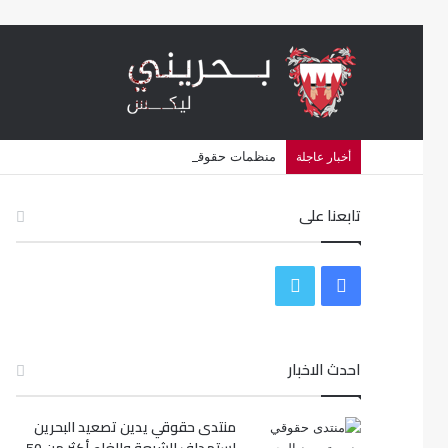
منظمات حقوقية تتهم البحرين بشن حملة اضطهاد د
أخبار عاجلة
تابعنا على
ف
ت
ي
و
س
احدث الاخبار
ي
ب
ت
منتدى حقوقي يدين تصعيد البحرين
و
ر