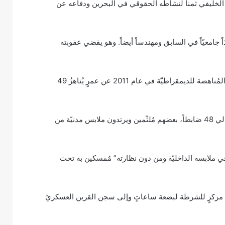
لخليفي ثمنا لنشاطه الحقوقي في البحرين ودفاعه عن
جامعيّاً في السابق ومهندساً أيضاً. وهو يقضي عقوبته
تمّ اعتقاله وتعذيبه من قبل ضباط الأمن بعد مُشاركته في الاحتجاجات المُناهضة للديمقراطيّة في عام 2011 عن عمرٍ يُناهزُ 49
في 17 مارس 2021، اعتُقِل الدكتور عبد الجليل من منزله مِن قبل حوالي 48 ضابطاً، بعضهم مُلثّمين ويرتدون ملابس مدنيّة من
“في ملابسه الداخليّة ومن دون نظارته” مُمسكين به تحت
لى مركزٍ للشرطة لبضعة ساعاتٍ وإلى سجن القرين العسكريّ