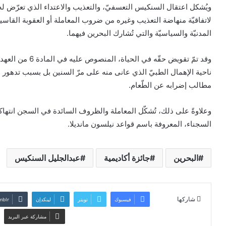
ويُشكل اعتقال السنكيس التعسفيّ، والتعذيب والاعتداء الذي تعرّض له 
المدنيّة والسياسيّة والتي تُشارك البحرين فيهما.
وقد تمّ تقويض حقّ
ناحية الإهمال الطبيّ الذي عانى منه على مرّ السنين بل بسبب تدهور 
مطالب إضرابه عن الطّعام.
وعلاوةً على ذلك، تُشكّل المعاملة والظروف السائدة في السجن انتهاكاً 
السجناء، المعروفة باسم قواعد نيلسون مانديلا.
البحرين
جائزة أكاديمية
عبدالجليل السنكيس
شاركها
فيسبوك
تويتر
لينكدإن
مشاركة عبر البريد