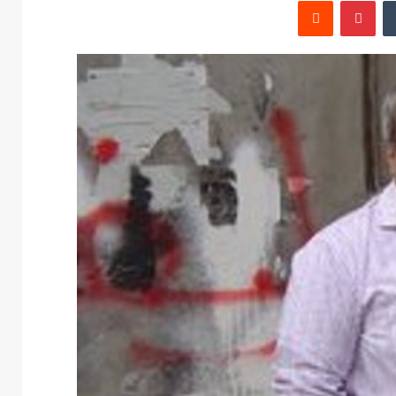
‏Tumblr
بينتيريست
‏Reddit