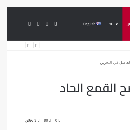
ن
فساد
English
فيسبوك
تويتر
تسجيل
بحث
الدخول
عن
الحاصل في البحرين
ح القمع الحاد
0
86
3 دقائق