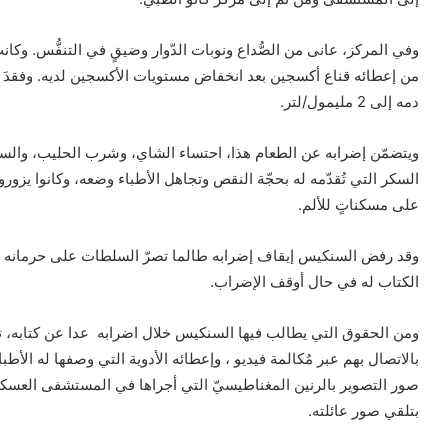
وفي المركز، عانى من الصُّداع ونوبات الدّوار وضيقٍ في التنفُّس. وكانت يداه
دمه إلى 2 مليمول/لتر.
ويتضمّن إضرابه عن الطعام هذا، احتساء الشاي، وشرب الحليب، والسكر
السكر التي تُقدّمه له بحجّة النقص وتجاهل الأطباء وضعه، وكانوا يزورونه
على مسكناتٍ للألم.
وقد رفض السنكيس إيقاف إضرابه طالما تصرّ السلطات على حرمانه م
الكتاب له في حال أوقف الإضراب.
ومن الحقوق التي يطالب فيها السنكيس خلال اضرابه عدا عن كتابه، تس
بالاتصال بهم عبر مُكالمة فيديو ، وإعطائه الأدوية التي وصفها له الأط
صور التصوير بالرنين المغناطيسيّ التي أجراها في المستشفى العسكري
بتلقي صور عائلته.