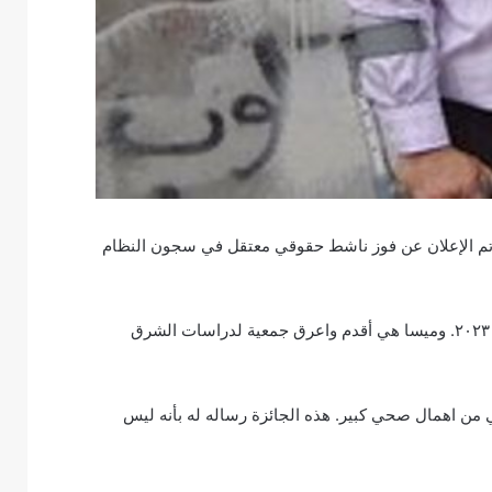
ن تم الإعلان عن فوز ناشط حقوقي معتقل في سجون النظام
وفاز الدكتور عبدالجليل السنكيس بجائزة ميسا للحرية الأكاديمية لعام ٢٠٢٣. وميسا هي أقدم واعرق جمعية لدراسات الشرق
م بالمؤبد و يعاني من اهمال صحي كبير. هذه الجائزة رساله له بأنه ليس