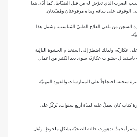
سبب الضرب الذي تعرّض له من قبل الضبّاط، كما أدّى هذا
على الوقوف على ساقه ويداه مرفوعتان ومُقيّدتان.
دارة السجن من تلقي العلاج الطبيّ المُناسب. وشمل هذا
ّة.
يّة على عكازَيْه، ولذلك اضطرّ إلى استخدام الحشوة البالِية
ات باستبدال حشوات عكازَيْه سوى بعد الكثير من أعمال
رة سجنه، احتجاجاً على الممارسات والقيود المهنيّة
 مُصادرة كتاب كان يعملُ عليه لمدّة أربع سنوات، يُركّزُ على
طعام مُستمراً بحيثُ تدهورت حالته الصحيّة بشكلٍ ملحوظٍ. ونُقِل