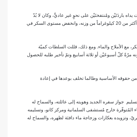
 باردَتَيْن ومُنتفختَيْن على نحوٍ غير عاديٍّ، وكان لا بُدّ
من إعطائه قناع أكسجين بعد انخفاض مستويات الأكسجين لديه. وفقدَ أكثر من 20 كيلوغراماً من وزنه، وانخفض مستوى السكر في
، مع الأملاح والماء. ومع ذلك، قللت السلطات كميّة
 مرّةً كلّ أسبوعَيْن أو ثلاثة أسابيع وتمّ تأخير طلبه للحصول
ن حقوقه الأساسية وطالما تخلف بوعدها في إعادة
ليم جواز سفره الجديد وهويته إلى عائلته، والسماح له
باء المُتوفّرة خارج مُستشفى السلمانية ومركز كانو، وتسليمه
ّ، وتزويده بعكازات وزجاجة ماء دافئة لظهره، والسماح له