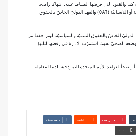
كما والقيود التي فرضها الضباط عليه، انتهاكا واضحا
لاتفاقيّة منهاضة التعذيب وغيره من ضروب المعاملة أو العقوبة القاسية أو اللانسانيّة (CAT) والعهد الدوليّ الخاصّ بالحقوق
ه في الحياة، المنصوص عليه في المادة 6 من العهد الدوليّ الخاصّ بالحقوق المدنيّة والسياسيّة، ليس فقط من
وضعه الصحيّ بحيث استمرّت الإدارة في رفضها لتلبيةِ
واضحاً لقواعد الأمم المتحدة النموذجية الدنيا لمعاملة
بينتيريست
طباعة