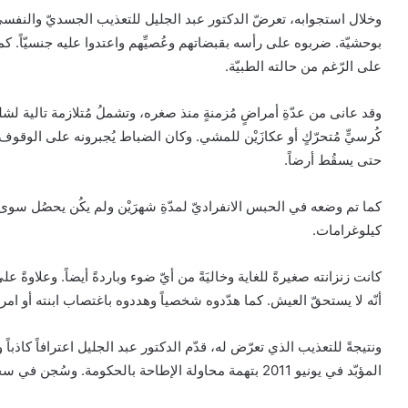
وخلال استجوابه، تعرضّ الدكتور عبد الجليل للتعذيب الجسديّ والنفسيّ. فق
بوحشيّة. ضربوه على رأسه بقبضاتهم وعُصيِّهم واعتدوا عليه جنسيّاً. 
على الرّغم من حالته الطبيّة.
وقد عانى من عدّةِ أمراضٍ مُزمنةٍ منذ صغره، وتشملُ مُتلازمة تالية لش
كُرسيٍّ مُتحرّكٍ أو عكازَيْن للمشي. وكان الضباط يُجبرونه على الوقوف
حتى يسقُط أرضاً.
كما تم وضعه في الحبس الانفراديّ لمدّةِ شهرَيْن ولم يكُن يحصُل سوى 
كيلوغرامات.
كانت زنزانته صغيرةً للغاية وخاليَةً من أيّ ضوء وباردةً أيضاً. وعلاوةً 
أنّه لا يستحقّ العيش. كما هدّدوه شخصياً وهددوه باغتصاب ابنته أو امرأ
ونتيجةً للتعذيب الذي تعرّض له، قدّم الدكتور عبد الجليل اعترافاً كاذ
المؤبّد في يونيو 2011 بتهمة محاولة الإطاحة بالحكومة. وسُجن في سجن جو حيث تدهورت حالته الصحيّة بسبب سوء المعاملة.