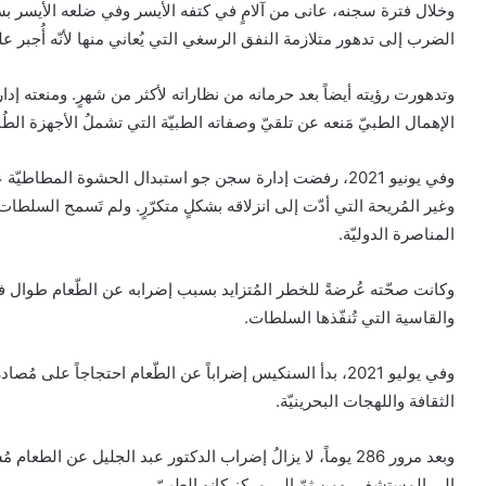
وخلال فترة سجنه، عانى من آلامٍ في كتفه الأيسر وفي ضلعه الأيسر ب
الضرب إلى تدهور متلازمة النفق الرسغي التي يُعاني منها لأنّه أُجبر 
وتدهورت رؤيته أيضاً بعد حرمانه من نظاراته لأكثر من شهرٍ. ومنعته إ
الإهمال الطبيّ مَنعه عن تلقيّ وصفاته الطبيّة التي تشملُ الأجهزة الطُبي
وفي يونيو 2021، رفضت إدارة سجن جو استبدال الحشوة المطاط
وغير المُريحة التي أدّت إلى انزلاقه بشكلٍ متكرّرٍ. ولم تَسمح السلط
المناصرة الدوليّة.
وكانت صحّته عُرضةً للخطر المُتزايد بسبب إضرابه عن الطّعام طوال فت
والقاسية التي تُنفّذها السلطات.
وفي يوليو 2021، بدأ السنكيس إضراباً عن الطّعام احتجاجاً على
الثقافة واللهجات البحرينيّة.
وبعد مرور 286 يوماً، لا يزالُ إضراب الدكتور عبد الجليل عن ال
إلى المستشفى ومن ثمّ إلى مركز كانو الطبيّ.