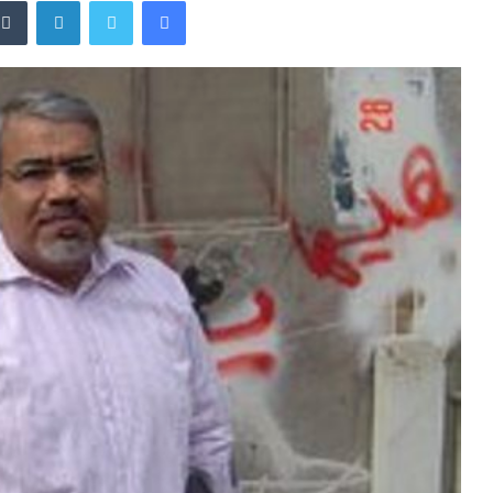
فيسبوك
تويتر
لينكدإن