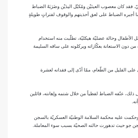
د كان معصوب العينَيْن ومُكبّل اليدَيْن وضَرَبَهُ الضباط
كما أجبره الضباط على لعق أحذيتهم والوقوف لفتراتٍ طويلةٍ
لل الأطفال وحالة عضليّة هيكليّة، تطلّبت منه استخدام
 من دون الاستعانة بعكّازاته ويركلونه على ساقه السليمة
على القليل من الطّعام، ممّا أدّى إلى فقدانه لعشرة
على ذلك، عنّفه الضباط لفظياً من خلال شتمه وإهانته، قائلين
ته.
باً وحكمت عليه محكمة السلامة الوطنيّة العسكريّة بالسجن