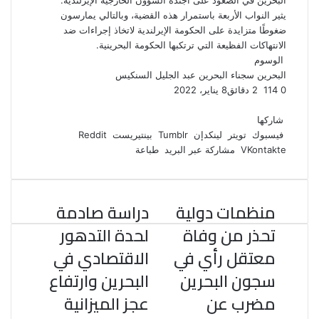
البحرين في الصعود على أجندة الشؤون الخارجية الإيرلندية.
يثير النواب الأربعة باستمرار هذه القضية، وبالتالي يمارسون
ضغوطًا متزايدة على الحكومة الإيرلندية لاتخاذ إجراءات ضد
الانتهاكات الفظيعة التي ترتكبها الحكومة البحرينية.
الوسوم
البحرين
سجناء البحرين
عبد الجليل السنكيس
0
114
2 دقائق
8 يناير، 2022
ف
ت
ل
ب
و
ي
و
ي
T
ي
ا
R
شاركها
ي
س
ن
u
ن
ت
e
فيسبوك
تويتر
لينكدإن
بينتيريست
ب
ت
ك
ت
m
d
س
مشاركة عبر البريد
طباعة
و
ر
د
b
ي
ا
d
ك
إ
l
ر
i
ب
r
ن
ي
t
منظمات دولية
دراسة صادمة
س
ت
تحذر من وفاة
لحدة التدهور
معتقل رأي في
الاقتصادي في
سجون البحرين
البحرين وارتفاع
مضرب عن
عجز الميزانية