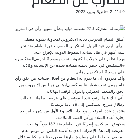
0
114
2 دقائق
8 يناير، 2022
ف
ت
ل
ب
و
ي
و
ي
T
ي
ا
R
ي
س
ن
u
ن
ت
e
ب
ت
ك
ت
m
d
س
أطلق النظام البحريني ذبابه الالكتروني لمحاولة تشويه معتقل
و
ر
د
b
ي
ا
d
الرأي البارز عبد الجليل السنكيس المضرب عن الطعام منذ نحو
ك
إ
l
ر
i
ب
ستة أشهر في ظل تصاعد الضغوط الدولية للإفراج عنه.
r
ن
ي
t
ورد النظام على حملات الكترونية تحت وسوم #الحرية_للسنكيس و
س
#السنكيس_في_خطر بحملة مضادة بعيدة عن الإنسانية وكاذبة
ت
على وسم #السنكيس_ارهابي.
وأكد مغردون أن ما يقوم به النظام من أفعال صبيانية من خلق رأي
عام وهمي تحت شعار #السنكيس_ارهابي هو ليس إلا هروب من
الحق والضغط الحقوقي والدولي لوقف انتهاكاته.
يأتي ذلك فيما ارتفع عدد الموقعين على عريضة برلمانية تطالب
بإطلاق سراح السنكيس إلى 39 نائبا بريطانيًا.
وقد زاد عدد الموقعين مع بداية الأسبوع الأول من شهر يناير بعد
إجازة أعياد الميلاد ورأس السنة الميلادية.
ويخوض السنكيس إضرابًا عن الطعام منذ 183 يوماً. وتلفت
العريضة إلى هذا الإضراب الذي بدأه منذ الثامن من يوليو العام
الماضي احتجاجا على مصادرة إدارة السجن بحثا قام بكتابته خلال