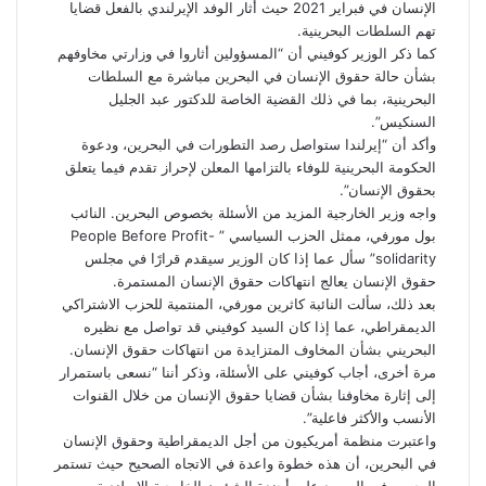
الإنسان في فبراير 2021 حيث أثار الوفد الإيرلندي بالفعل قضايا
تهم السلطات البحرينية.
كما ذكر الوزير كوفيني أن “المسؤولين أثاروا في وزارتي مخاوفهم
بشأن حالة حقوق الإنسان في البحرين مباشرة مع السلطات
البحرينية، بما في ذلك القضية الخاصة للدكتور عبد الجليل
السنكيس”.
وأكد أن “إيرلندا ستواصل رصد التطورات في البحرين، ودعوة
الحكومة البحرينية للوفاء بالتزامها المعلن لإحراز تقدم فيما يتعلق
بحقوق الإنسان”.
واجه وزير الخارجية المزيد من الأسئلة بخصوص البحرين. النائب
بول مورفي، ممثل الحزب السياسي ” People Before Profit-
solidarity” سأل عما إذا كان الوزير سيقدم قرارًا في مجلس
حقوق الإنسان يعالج انتهاكات حقوق الإنسان المستمرة.
بعد ذلك، سألت النائبة كاثرين مورفي، المنتمية للحزب الاشتراكي
الديمقراطي، عما إذا كان السيد كوفيني قد تواصل مع نظيره
البحريني بشأن المخاوف المتزايدة من انتهاكات حقوق الإنسان.
مرة أخرى، أجاب كوفيني على الأسئلة، وذكر أننا “نسعى باستمرار
إلى إثارة مخاوفنا بشأن قضايا حقوق الإنسان من خلال القنوات
الأنسب والأكثر فاعلية”.
واعتبرت منظمة أمريكيون من أجل الديمقراطية وحقوق الإنسان
في البحرين، أن هذه خطوة واعدة في الاتجاه الصحيح حيث تستمر