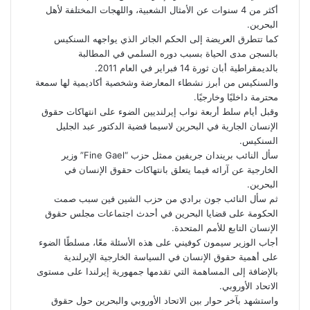
أكثر من 4 سنوات عن الأمثال الشعبية، واللهجات المختلفة لأهل
البحرين.
كما تتطرق العريضة إلى الحكم الجائر الذي يواجهه السنكيس
بالسجن مدى الحياة بسبب دوره السلمي في المطالبة
بالديمقراطية أبان ثورة 14 فبراير في العام 2011.
والسنكيس من أبرز نشطاء المعارضة وشخصية أكاديمية لها سمعة
محترمة داخليًا وخارجيًا.
وقبل أيام سلط أربعة نواب إيرلنديين الضوء على انتهاكات حقوق
الإنسان الجارية في
البحرين
لاسيما قضية الدكتور عبد الجليل
السنكيس.
سأل النائب بريندان جريفين ممثل حزب “Fine Gael” وزير
الخارجية عن آرائه فيما يتعلق بانتهاكات حقوق الإنسان في
البحرين.
ثم سأل النائب جون برادي من حزب الشين فين سبب صمت
الحكومة على قضايا البحرين في أحدث اجتماعات مجلس حقوق
الإنسان التابع للأمم المتحدة.
أجاب الوزير سيمون كوفيني على هذه الأسئلة معًا، مسلطًا الضوء
على أهمية حقوق الإنسان في السياسة الخارجية الإيرلندية
بالإضافة إلى المساهمة التي تقدمها جمهورية إيرلندا على مستوى
الاتحاد الأوروبي.
واستشهد بآخر حوار بين الاتحاد الأوروبي والبحرين حول حقوق