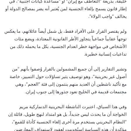
خليفة، بذريعة “التعاطف مع إيران” أو “مساعدة كيانات أجنبية”، في
إطار قانون يسمح بإلغاء الجنسية لمن يُعتبر أنه يضر بمصالح الدولة أو
يخالف “واجب الولاء”.
ولم يقتصر القرار على الأفراد فقط، بل شمل أيضاً عائلاتهم، ما يعكس
توجهاً عقابياً جماعياً يتجاوز الأطر القانونية المعتادة، ويضع مئات
الأشخاص في مواجهة خطر انعدام الجنسية، بكل ما يحمله ذلك من
تداعيات إنسانية خطيرة.
وتشير التقارير إلى أن جميع المشمولين بالقرار وُصفوا بأنهم “من
أصول غير بحرينية”، وهو توصيف يثير تساؤلات حول التمييز، خاصة
مع تأكيد ناشطين أن العديد منهم ينتمون إلى فئة “العجم”، وهي
مجتمعات قديمة في الخليج تعود جذورها إلى جنوب إيران.
وفي هذا السياق، اعتبرت الناشطة البحرينية الدنماركية مريم
الخواجة أن ما يحدث ليس جديداً، بل هو امتداد لنهج طويل، قائلة إن
“النظام البحريني يستخدم مرة أخرى إلغاء الجنسية كأداة للقمع”،
مؤكدة أن هذه السياسة استُخدمت لعقود لاستهداف المعارضين