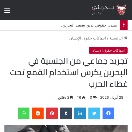
الق
منتدى حقوقي يدين تصعيد البحرين استهداف الشيعة وإلغاء أكثر من 50 موكبا دينيا
الرئيسية
/
انتهاكات حقوق الإنسان
انتهاكات حقوق الإنسان
تجريد جماعي من الجنسية في
البحرين يكرس استخدام القمع تحت
غطاء الحرب
28 أبريل، 2026
0
16
2 دقائق
فيسبوك
تويتر
لينكدإن
‏Tumblr
بينتيريست
‏Reddit
واتساب