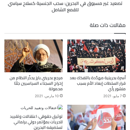
تصعيد غير مسبوق في البحرين: سحب الجنسية كسلاح سياسي
للقمع الشامل
مقالات ذات صلة
أسرة بحرينية مهدّدة بالتفكك بعد
مرجع بحريني بارز يحذّر النظام من
قرار السلطات إبعاد الأم بسبب
إخراج السجناء السياسيين جثثا
منشور رأي
محمولة
7 مايو، 2021
10 مارس، 2021
توثيق حقوقي: اعتقالات وتقييد
للحريات بمؤتمر دولي برلماني
تستضيفه البحرين