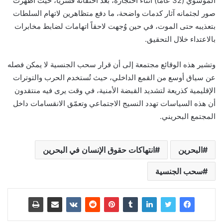
الموسوي (32 عاماً) أثناء احتجازه، بعد اختفائه قسرياً، حيث أظهرت
صور لجثمانه آثار كدمات واضحة، ما دفع متظاهرين لاتهام السلطات
بتعذيبه حتى الموت، في حين وُجهت لاحقاً اتهامات لضابط مخابرات
بالاعتداء خلال التحقيق.
وتشير هذه الوقائع مجتمعة إلى أن قرار سحب الجنسية لا يمكن فصله
عن سياق أوسع من القمع الداخلي، حيث تُستخدم الحرب والتوترات
الإقليمية كذريعة لتشديد القبضة الأمنية، في وقت يرى فيه منتقدون
أن هذه السياسات تهدد النسيج الاجتماعي وتعمّق الانقسامات داخل
المجتمع البحريني.
البحرين
انتهاكات حقوق الإنسان في البحرين
سحب الجنسية