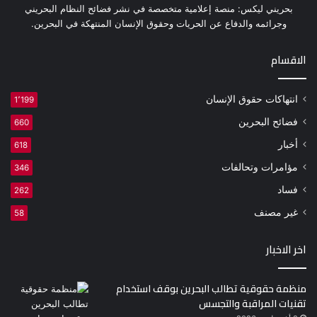
بحريني ليكس: منصة إعلامية متخصصة في نشر فضائح النظام البحريني
وجرائمه والدفاع عن الحريات وحقوق الإنسان المنتهكة في البحرين.
الاقسام
انتهاكات حقوق الإنسان
1٬199
فضائح البحرين
660
أخبار
618
مؤامرات وتحالفات
346
فساد
262
غير مصنف
58
اخر الاخبار
منظمة حقوقية تطالب البحرين بوقف استخدام
تقنيات المراقبة والتجسس