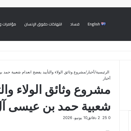
English
فساد
انتهاكات حقوق الإنسان
مؤامرات و
الرئيسية
/
أخبار
/
مشروع وثائق الولاء والتأييد يفضح انعدام شعبية حمد 
أخبار
مشروع وثائق الولاء والت
شعبية حمد بن عيسى آل
0
25
2 دقائق
10 يونيو، 2026
ف
ت
ل
ب
و
ي
و
ي
T
ي
ا
R