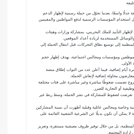
ة جدلًا واسعًا، بعدما تحوّل من حملة رسمية لإظهار الدعم
ل استخدام المؤسسات الرسمية لدفع المواطنين والمقيمين
روع، الذي خُصص لإظهار التأييد للملك البحريني، بمشاركة وزارات وهيئات
الوسائل المستخدمة لزيادة أعداد الموقعين.
منظمة إلى توسيع نطاق التحركات، قبل انتقال الحملة إلى
 موظفين ومؤسسات ومجالس اجتماعية، بهدف إظهار حجم
الأولى.
عشرة أيام إضافية، فيما أعلن عدد من النواب إطلاق منصة
معارضون محاولة إضافية لإنعاش الحملة.
روع تضمنت ضغوطًا مباشرة وغير مباشرة على فئات مختلفة
فية أو التجارية للضرر.
مة تعرضت لضغوط للمشاركة في نشر الحملة، وسط ربط غير
ة وخاصة ومجالس عائلية وقبلية أظهرت أن نسبة المشاركين
 لا يمكن أن تكون بديلًا عن الشرعية الشعبية القائمة على
المنظمة، بل من خلال توفير ظروف معيشية مستقرة، وتعزيز
 إرادة المجتمع.