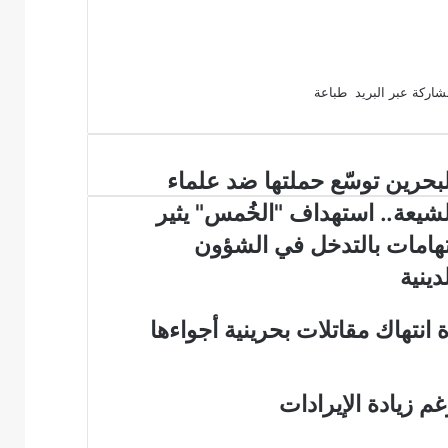
اركة عبر البريد
طباعة
لبحرين توسّع حملتها ضد علماء
لشيعة.. استهداف "الخُمس" يثير
تهامات بالتدخل في الشؤون
دينية
نتهاك مقاتلات بحرينية أجواءها
 زيادة الإيرادات