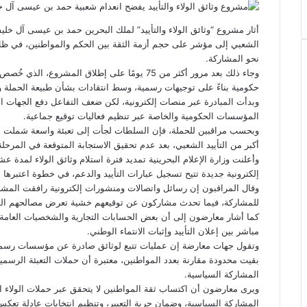
ي
س
ن
u
ن
ت
e
ب
ت
ك
ت
m
d
س
أثار مشروع “وثائق الولاء والتأييد” لملك البحرين حمد بن عيسى آل خليف
و
ر
د
b
ي
ا
d
الشعبي إلى مؤشر على حجم أزمة الثقة بين الحكم والمواطنين، في ظ
ك
إ
l
ر
i
ب
نحو المشاركة.
r
ن
ي
t
وجاء ذلك بعد مرور أكثر من 75 يومًا على إطلاق المش
س
حكومية بناءً على توجيهات رسمية، وسط انتقادات بشأن طبيعة الحملة و
ت
وبدأت المبادرة عبر منصات إلكترونية، لكن ضعف التفاعل دفع الجهات ال
المؤسسات الحكومية والخاصة عبر تنظيم فعاليات توقيع جماعية.
وبحسب مراقبين للحملة، فإن السلطات لجأت إلى تعبئة واسعة شملت
أكبر من التأييد الشعبي، بعد عدم تحقيق الاستجابة المتوقعة في المرحلة 
وأعلنت وزارة الإعلام البحرينية تمديد فترة استلام وثائق الولاء لمدة 
إلكترونية جديدة تتيح تسجيل عبارات التأييد والدعم، في خطوة اعتبرها 
وقال المراقبون إن رسائل واتصالات ومنشورات إلكترونية رافقت المش
للمشاركة، فيما تحدث مشاركون عن توقيعهم خشية تعرض مصالحهم الوظي
كما أشار معارضون إلى أن بعض الحسابات التجارية والشخصيات العا
مباشر بين إعلان التأييد وإثبات الانتماء الوطني.
وتقول جهات معارضة إن عمليات تتبع لوثائق صادرة عن مؤسسات رسمي
بقيت محدودة مقارنة بعدد المواطنين، معتبرة أن حملات التعبئة الرسمية
المشاركة السياسية.
ويرى معارضون أن اكتساب ثقة المواطنين لا يتحقق عبر حملات الولاء 
المشاركة السياسية، وضمان حرية التعبير، وتنظيم انتخابات عادلة تعكس