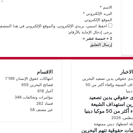
الاسم
*
البريد الإلكتروني
*
الموقع الإلكتروني
احفظ اسمي، بريدي الإلكتروني، والموقع الإلكتروني في هذا المتصفح
يرجى إدخال الإجابة بالأرقام:
2 + خمسة عشر =
لاخبار
الاقسام
انتهاكات حقوق الإنسان
1٬199
فضائح البحرين
659
أخبار
618
ى حقوقي يدين تصعيد
مؤامرات وتحالفات
346
فساد
262
رين استهداف الشيعة
غير مصنف
58
ثر من 50 موكبا دينيا
ات حقوقية تتهم البحرين