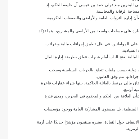
ي البحرين منذ تولي حمد بن عيسى آل خليفة الحكم، إذ
احة الرقابة والمحاسبة.
إدارة الثروات العامة والأراضي والصفقات الحكومية،
طرة على مساحات واسعة من الأراضي والمشاريع، بينما تؤكد
دية على المواطنين، في ظل تطبيق إجراءات مالية وضرائب
السيادية.
لمالية يفتح الباب أمام شبهات تتعلق بطريقة إدارة المال
 دولية بسبب ملفات تتعلق بالحريات السياسية وسحب
اءاتها تتم وفق القانون.
اق مالي مرتبط بالعائلة الحاكمة، بينها شراء عقارات فاخرة
ية أوسع.
ن العلاقة بين الحكم والمجتمع في البحرين، ومدى قدرة
يات المنظمة، بل بمستوى المشاركة العامة ووجود مؤسسات
التفاف حول القيادة، يعتبره منتقدون مؤشرًا جديدًا على أزمة
لرمزية.