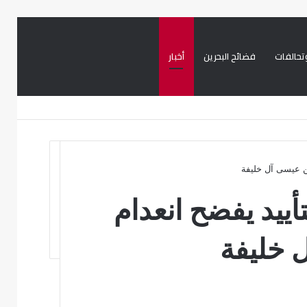
تحالفات
فضائح البحرين
أخبار
بحث
تسجيل
تويتر
فيسبوك
عن
الدخول
بن عيسى آل خليفة
أييد يفضح انعدام
 خليفة