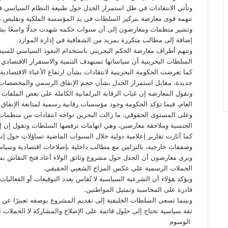
وتأتي الانتقادات في ظل استمرار الجدل حول طبيعة النظام السياسي ف
تتهمه قوى معارضة بتركيز السلطات في يد المؤسسة الملكية وتقليص مس
وتشير منظمات ومعارضون إلى أن سنوات حكمه شهدت جدلًا واسعًا بشأن 
إضافة إلى مطالب متكررة بمزيد من الشفافية في إدارة الموارد.
وتتهم أطراف معارضة الحكم البحريني باستخدام النفوذ السياسي للسي
السلطات البحرينية أن سياساتها تستهدف التنمية والاستقرار الاقتصادي.
كما تعرضت الحكومة البحرينية لانتقادات بشأن ارتفاع الأعباء الاقتصا
جديدة، مقابل استمرار الجدل بشأن حجم الإنفاق الرسمي والمخصصات 
وتقول المعارضة إن غياب الرقابة البرلمانية الكاملة على بعض الملفات ا
العام، فيما تؤكد الحكومة وجود مؤسسات رقابية رسمية لمتابعة الإنفاق.
وعلى المستوى الحقوقي، ما زالت البحرين تواجه انتقادات من منظمات
الجنسية وملاحقة معارضين، وهي اتهامات ترفضها السلطات وتقول إن إجر
كما أثارت تقارير إعلامية دولية خلال السنوات الماضية تساؤلات حول إنف
وصفقات خارجية، بالتزامن مع مطالب داخلية بإصلاحات اقتصادية وسياس
ويرى معارضون أن الجدل حول مشروع وثائق الولاء أعاد فتح النقاش بشأ
الحملات الرسمية على عكس المزاج الشعبي الحقيقي.
ويؤكد هؤلاء أن الشرعية السياسية لا تُقاس بعدد التوقيعات أو الفعال
قادرة على المحاسبة وتمثيل المواطنين.
وبينما تسعى السلطات الخليفية إلى تقديم المشروع بوصفه تعبيرًا عن ال
ثقة سياسية تحتاج إلى حلول قائمة على الإصلاح والمشاركة لا الحملات ا
الوسوم