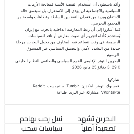
وأكد ناشطون أن استخدام القبضة الأمنية لمعالجة الأزمات
السياسية والاجتماعية لن يؤدي إلى الاستقرار، بل سيعمق حالة
الاحتقان ويزيد من فقدان الثقة بين السلطة وقطاعات واسعة من
المجتمع البحريني.
كما أشاروا إلى أن ربط المعارضة الداخلية بالحرب مع إيران
يُستخدم كأداة لتجريم أي صوت معارض أو ناقد للسياسات
الرسمية، في وقت تتصاعد فيه المخاوف من دخول البحرين مرحلة
جديدة من التشدد الأمني والتضييق السياسي غير المسبوق.
الوسوم
البحرين
التوتر الإقليمي
القمع السياسي والطائفي
النظام الخليفي
0
29
3 دقائق
25 مايو، 2026
ف
ت
ل
ب
و
ي
و
ي
T
ي
ا
R
شاركها
ي
س
ن
u
ن
ت
e
فيسبوك
تويتر
لينكدإن
بينتيريست
ب
ت
ك
ت
m
d
س
مشاركة عبر البريد
طباعة
و
ر
د
b
ي
ا
d
ك
إ
l
ر
i
ب
r
ن
ي
t
البحرين تشهد
نبيل رجب يهاجم
س
ت
تصعيداً أمنياً
سياسات سحب