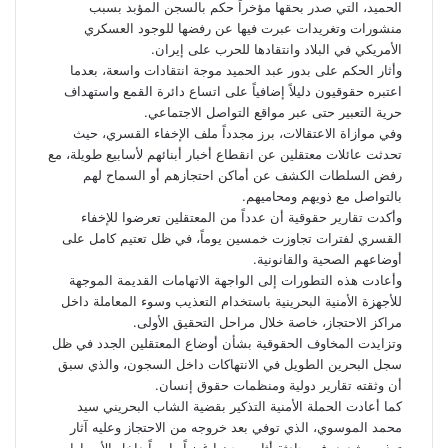
الحميد، التي صدر بحقها مؤخراً حكم بالسجن المؤبد بسبب
منشورات وتغريدات عبرت فيها عن رفضها للوجود العسكري
الأمريكي في البلاد وانتقادها للحرب على إيران.
وأثار الحكم على بدور عبد الحميد موجة انتقادات واسعة، بعدما
اعتبره حقوقيون دليلاً إضافياً على اتساع دائرة القمع واستهداف
حرية التعبير حتى عبر مواقع التواصل الاجتماعي.
وفي موازاة الاعتقالات، برز مجدداً ملف الإخفاء القسري، حيث
تحدثت عائلات معتقلين عن انقطاع أخبار أبنائهم لأسابيع طويلة، مع
رفض السلطات الكشف عن أماكن احتجازهم أو السماح لهم
بالتواصل مع ذويهم ومحاميهم.
وأكدت تقارير حقوقية أن عدداً من المعتقلين تعرضوا للإخفاء
القسري لفترات تجاوزت خمسين يوماً، في ظل تعتيم كامل على
أوضاعهم الصحية والقانونية.
وأعادت هذه التطورات إلى الواجهة الاتهامات القديمة الموجهة
للأجهزة الأمنية البحرينية باستخدام التعذيب وسوء المعاملة داخل
مراكز الاحتجاز، خاصة خلال مراحل التحقيق الأولى.
وتزايدت المخاوف الحقوقية بشأن أوضاع المعتقلين الجدد في ظل
سجل البحرين الطويل في الانتهاكات داخل السجون، والذي سبق
أن وثقته تقارير دولية ومنظمات حقوق إنسان.
كما أعادت الحملة الأمنية التذكير بقضية الشاب البحريني سيد
محمد الموسوي، الذي توفي بعد خروجه من الاحتجاز وعليه آثار