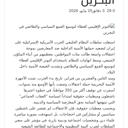
0
29
3 دقائق
25 مايو، 2026
ف
ت
ل
ب
و
ي
و
ي
T
ي
ا
R
ي
س
ن
u
ن
ت
e
ب
ت
ك
ت
m
d
س
و
ر
د
b
ي
ا
d
استغلت سلطات النظام الخليفي الحرب الأمريكية الإسرائيلية على
ك
إ
l
ر
i
ب
إيران لتصعيد حملتها الأمنية الداخلية ضد المعارضين بموجة
r
ن
ي
t
اعتقالات واسعة طالت مئات المواطنين، معظمهم من أبناء المكوّن
س
الشيعي، وسط اتهامات للنظام باستخدام التوتر الإقليمي كغطاء
ت
لتوسيع القمع السياسي والطائفي وتشديد القبضة الأمنية داخل
البلاد.
ومنذ الثامن والعشرين من فبراير، تاريخ بدء الحرب، شنت الأجهزة
الأمنية البحرينية حملة اعتقالات وصفت بأنها الأوسع منذ سنوات،
أسفرت عن توقيف أكثر من 350 مواطناً، في خطوة اعتبرها
ناشطون ومنظمات حقوقية امتداداً لسياسة “العقاب الجماعي”
التي تنتهجها المنامة بحق المعارضة السياسية والدينية.
وبحسب معطيات حقوقية، فإن الاعتقالات لم تقتصر على ناشطين
سياسيين أو مشاركين في احتجاجات، بل استهدفت بصورة مباشرة
علماء دين وشخصيات اجتماعية ودينية بارزة، في مؤشر على سعي
السلطات لضرب البنية التنظيمية والاجتماعية للطائفة الشيعية