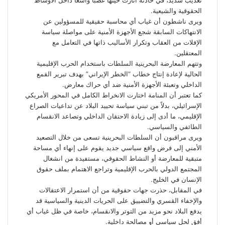
تعذيب شديد، في حادثة أثارت حينها غضباً واسعاً داخل الأوساط
الحقوقية والشيعية.
ويرى ناشطون أن غياب أي محاسبة حقيقية للمسؤولين عن
الانتهاكات السابقة شجع الأجهزة الأمنية على مواصلة سياسة
الإفلات من العقاب وتكرار الأساليب ذاتها في التعامل مع
المعتقلين.
وتتهم المعارضة البحرينية السلطات باستخدام الحرب الإقليمية
الحالية لإعادة إنتاج خطاب “الخطر الإيراني” بهدف تبرير القمع
الداخلي وتعبئة الأجهزة الأمنية ضد أي حراك معارض.
كما تعتبر أن المنامة اختارت الانخراط الكامل في المحور الأمريكي
الإسرائيلي، بدلاً من تبني سياسة تحييد البلاد عن تداعيات الصراع
الإقليمي، ما أدى إلى زيادة الاحتقان الداخلي وتصاعد الانقسام
الطائفي والسياسي.
ويرى مراقبون أن السلطات البحرينية تسعى من خلال التصعيد
الأمني إلى فرض واقع سياسي جديد يقوم على إنهاء أي مساحة
متبقية للمعارضة أو النشاط الحقوقي، مستفيدة من انشغال
المجتمع الدولي بالحرب الإقليمية وتراجع الاهتمام بملف حقوق
الإنسان في الخليج.
في المقابل، حذرت جهات حقوقية من أن استمرار الاعتقالات
والإخفاء القسري والتضييق على الحريات الدينية والسياسية قد
يدفع البلاد نحو مزيد من التوتر والانقسام، خاصة في ظل غياب أي
أفق لحل سياسي أو مصالحة داخلية.