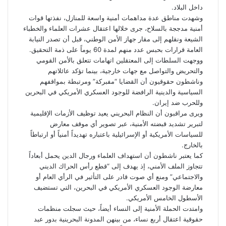
داخل البلاد.
وشهدت مناطق عدة مداهمات أمنية واسعة للمنازل، نفذتها قوات
أمنية مدججة بالسلاح، جرى خلالها اعتقال عشرات العلماء والخطباء
الشيعة ونقلهم إلى مقار جهاز الأمن الوطني، قبل أن تصدر النيابة
العامة قرارات بحبس عدد منهم لمدة 60 يوماً على ذمة التحقيق.
ووجهت السلطات إلى المعتقلين اتهامات تتعلق بالأمن القومي
والتحريض والتواصل مع جهات خارجية، بينما تؤكد عائلاتهم
وناشطون حقوقيون أن القضايا “مفبركة” ومرتبطة بمواقفهم
السياسية والدينية الرافضة للوجود العسكري الأمريكي في البحرين
وللحرب ضد إيران.
ويرى مراقبون أن النظام البحريني يعيد توظيف الأزمات الإقليمية
لتبرير تشديد قبضته الأمنية، عبر تصوير أي موقف معارض
للسياسات الأمريكية أو الإسرائيلية باعتباره تهديداً أمنياً أو ارتباطاً
بالخارج.
كما يعتبر ناشطون أن استهداف العلماء ورجال الدين يحمل أبعاداً
تتجاوز الملف الأمني، إذ يهدف إلى “قطع رأس الحراك الديني
والاجتماعي” ومنع أي صوت قادر على التأثير في الرأي العام أو
معارضة الوجود العسكري الأمريكي في البحرين، التي تستضيف
الأسطول الخامس الأمريكي.
وامتدت الحملة الأمنية إلى النساء أيضاً، حيث سجلت منظمات
حقوقية اعتقال أربع نساء، من بينهن المدونة البحرينية بدور عبد