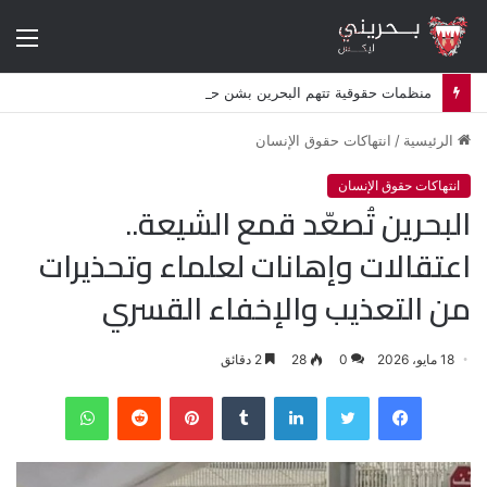
الق
منظمات حقوقية تتهم البحرين بشن حملة اضطهاد ديني ممنهجة ضد الشيعة
الرئيسية
/
انتهاكات حقوق الإنسان
انتهاكات حقوق الإنسان
البحرين تُصعّد قمع الشيعة..
اعتقالات وإهانات لعلماء وتحذيرات
من التعذيب والإخفاء القسري
18 مايو، 2026
0
28
2 دقائق
فيسبوك
تويتر
لينكدإن
‏Tumblr
بينتيريست
‏Reddit
واتساب