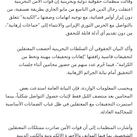
وقالت منظمات حقوقية دولية وبحرينية إن قوات الأمن البحرينية
اعتقلت رجال الدين في التاسع من مايو الجاري بطريقة تعسفية، من
دون إبراز أوامر قضائية، مع توجيه اتهامات وصفتها بـ”الكيدية” تتعلق
بالتواصل مع الحرس الثوري الإيراني والانتماء إلى “جماعات إرهابية”،
من دون تقديم أي أدلة قابلة للتحقق.
وأكد البيان الحقوقي أن السلطات البحرينية أخضعت المعتقلين
لتحقيقات قاسية رافقتها “إهانات وتحقيقات مهينة وتحط من
الكرامة”، فيما حُرم عدد منهم من حضور محامين أثناء جلسات
التحقيق أمام نيابة الجرائم الإرهابية.
وبحسب المعلومات الواردة، فإن النيابة العامة استدعت بعض
المحامين بعد منتصف الليل فقط لإثبات حصول التواصل شكلياً، بينما
استمرت التحقيقات مع المعتقلين في ظل غياب الضمانات الأساسية
للمحاكمة العادلة.
وأشارت المنظمات إلى أن قوات الأمن صادرت ممتلكات المعتقلين
الشخصية، بما فيها الهواتف والأجهزة الإلكترونية والكتب الدينية