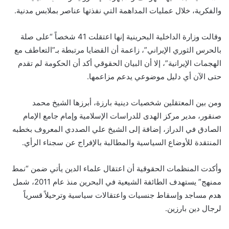
والفكرية، خلال عمليات المداهمة التي نفذتها عناصر بملابس مدنية.
وقالت وزارة الداخلية البحرينية إنها اعتقلت 41 شخصاً “على صلة
بالحرس الثوري الإيراني”، زاعمة أن القضايا مرتبطة بـ”التعاطف مع
الهجمات الإيرانية”، إلا أن البيان الحقوقي أكد أن الحكومة لم تقدم
حتى الآن أي دليل موضوعي يدعم مزاعمها.
ومن بين المعتقلين شخصيات دينية بارزة، أبرزها الشيخ محمد
صنقور، مدير مركز الهدى للدراسات الإسلامية وإمام جامع الإمام
الصادق في الدراز، إضافة إلى الشيخ علي الصددي المعروف بخطبه
المنتقدة للأوضاع السياسية والمطالبة بالإفراج عن سجناء الرأي.
وأكدت المنظمات الحقوقية أن اعتقال علماء الدين يأتي ضمن “نمط
ممنهج” يستهدف الطائفة الشيعية في البحرين منذ عام 2011، شمل
هدم مساجد وإسقاط جنسيات واعتقالات سياسية وترحيلاً قسرياً
لرجال دين بارزين.