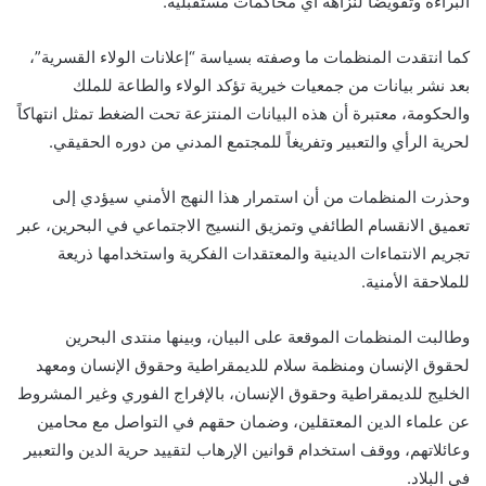
البراءة وتقويضاً لنزاهة أي محاكمات مستقبلية.
كما انتقدت المنظمات ما وصفته بسياسة “إعلانات الولاء القسرية”،
بعد نشر بيانات من جمعيات خيرية تؤكد الولاء والطاعة للملك
والحكومة، معتبرة أن هذه البيانات المنتزعة تحت الضغط تمثل انتهاكاً
لحرية الرأي والتعبير وتفريغاً للمجتمع المدني من دوره الحقيقي.
وحذرت المنظمات من أن استمرار هذا النهج الأمني سيؤدي إلى
تعميق الانقسام الطائفي وتمزيق النسيج الاجتماعي في البحرين، عبر
تجريم الانتماءات الدينية والمعتقدات الفكرية واستخدامها ذريعة
للملاحقة الأمنية.
وطالبت المنظمات الموقعة على البيان، وبينها منتدى البحرين
لحقوق الإنسان ومنظمة سلام للديمقراطية وحقوق الإنسان ومعهد
الخليج للديمقراطية وحقوق الإنسان، بالإفراج الفوري وغير المشروط
عن علماء الدين المعتقلين، وضمان حقهم في التواصل مع محامين
وعائلاتهم، ووقف استخدام قوانين الإرهاب لتقييد حرية الدين والتعبير
في البلاد.