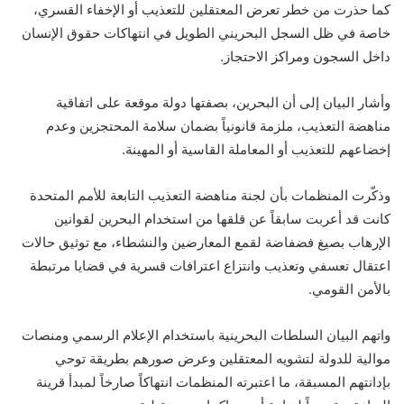
كما حذرت من خطر تعرض المعتقلين للتعذيب أو الإخفاء القسري،
خاصة في ظل السجل البحريني الطويل في انتهاكات حقوق الإنسان
داخل السجون ومراكز الاحتجاز.
وأشار البيان إلى أن البحرين، بصفتها دولة موقعة على اتفاقية
مناهضة التعذيب، ملزمة قانونياً بضمان سلامة المحتجزين وعدم
إخضاعهم للتعذيب أو المعاملة القاسية أو المهينة.
وذكّرت المنظمات بأن لجنة مناهضة التعذيب التابعة للأمم المتحدة
كانت قد أعربت سابقاً عن قلقها من استخدام البحرين لقوانين
الإرهاب بصيغ فضفاضة لقمع المعارضين والنشطاء، مع توثيق حالات
اعتقال تعسفي وتعذيب وانتزاع اعترافات قسرية في قضايا مرتبطة
بالأمن القومي.
واتهم البيان السلطات البحرينية باستخدام الإعلام الرسمي ومنصات
موالية للدولة لتشويه المعتقلين وعرض صورهم بطريقة توحي
بإدانتهم المسبقة، ما اعتبرته المنظمات انتهاكاً صارخاً لمبدأ قرينة