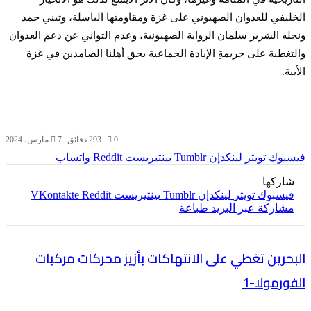
الخليفي للعدوان الصهيوني على غزة ومقاومتها الباسلة، وتبني حمد
ونجله الشرير سلمان الرواية الصهيونية، وعدم التواني عن دعم العدوان
والتغطية على جريمةِ الإبادة الجماعية بحق أهلنا الصامدين في غزة
الأبية.
0
93
2 دقائق
7 مارس، 2024
فيسبوك
تويتر
لينكدإن
بينتيريست
واتساب
شاركها
فيسبوك
تويتر
لينكدإن
بينتيريست
مشاركة عبر البريد
طباعة
البحرين تغطي على الانتهاكات بأزيز محركات مركبات
الفورمولا-1