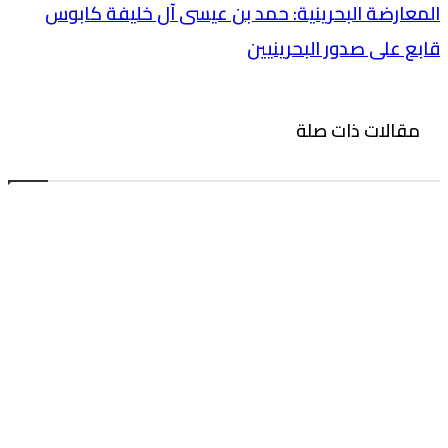
المعارضة البحرينية: حمد بن عيسى آل خليفة كابوس
قابع على صدور البحرينيين
مقالات ذات صلة