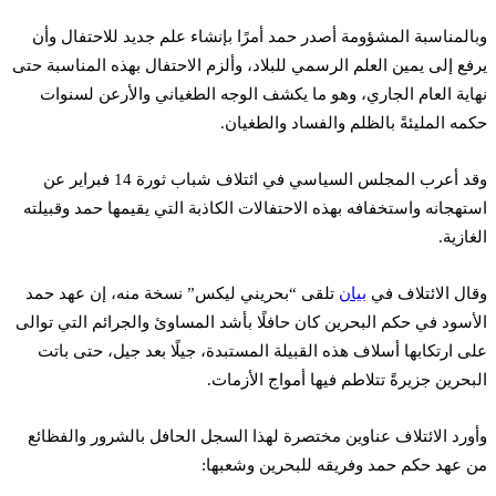
وبالمناسبة المشؤومة أصدر حمد أمرًا بإنشاء علم جديد للاحتفال وأن
يرفع إلى يمين العلم الرسمي للبلاد، وألزم الاحتفال بهذه المناسبة حتى
نهاية العام الجاري، وهو ما يكشف الوجه الطغياني والأرعن لسنوات
حكمه المليئةً بالظلم والفساد والطغيان.
وقد أعرب المجلس السياسي في ائتلاف شباب ثورة 14 فبراير عن
استهجانه واستخفافه بهذه الاحتفالات الكاذبة التي يقيمها حمد وقبيلته
الغازية.
وقال الائتلاف في
بيان
تلقى “بحريني ليكس” نسخة منه، إن عهد حمد
الأسود في حكم البحرين كان حافلًا بأشد المساوئ والجرائم التي توالى
على ارتكابها أسلاف هذه القبيلة المستبدة، جيلًا بعد جيل، حتى باتت
البحرين جزيرةً تتلاطم فيها أمواج الأزمات.
وأورد الائتلاف عناوين مختصرة لهذا السجل الحافل بالشرور والفظائع
من عهد حكم حمد وفريقه للبحرين وشعبها: