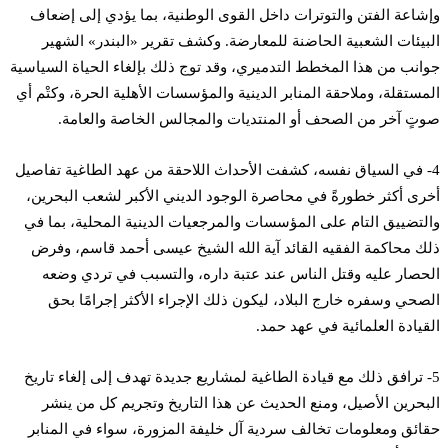
وإشاعة الفتن والتوترات داخل القوى الوطنية، بما يؤدي إلى إضعاف
البيئات الشعبية الحاضنة للمعارضة. وكشف تقرير «البندر» الشهير
جوانب من هذا المخطط التدميري، وقد توج ذلك بإلغاء الحياة السياسية
المستقلة، وملاحقة المنابر الدينية والمؤسسات الأهلية الحرة، وكتْم أي
صوتٍ آخر من الصحف أو المنتديات والمجالس الخاصة والعامة.
4- في السياق نفسه، كشفت الأحداث اللاحقة من عهد الطاغية تفاصيل
أخرى أكثر خطورةً في محاصرة الوجود الديني الأكبر لشعب البحرين،
والتضييق التام على المؤسسات والمرجعيات الدينية المحلية، بما في
ذلك محاكمة الفقيه القائد آية الله الشيخ عيسى أحمد قاسم، وفرض
الحصار عليه وقتل الناس عند عتبة داره، والتسبب في تردي وضعه
الصحي وسفره خارج البلاد، ليكون ذلك الإجراء الأكثر إجرامًا بحق
القيادة العلمائية في عهد حمد.
5- ترافق ذلك مع قيادة الطاغية لمشاريع جديدة تهدف إلى إلغاء تاريخ
البحرين الأصيل، ومنع الحديث عن هذا التاريخ وتجريم كل من ينشر
حقائق ومعلومات تخالف سردية آل خليفة المزورة، سواء في المنابر