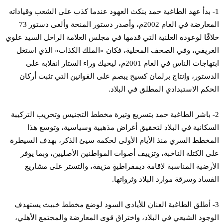
1- بدأ عهد الطاغية حمد بنكث العهود عندما كذب على الشعب وقياداته
المعارضة في العام 2002م، وأصدر دستور المنحة وألغى دستور 73
خلافًا لوعوده العلنية التي قدمها في مجلس العلامة الراحل السيد علوي
الغريفي، وفي الصحف المحلية، فكان «الملك الكذاب» الذي استغل
ابتهاجات الناس في العام 2001م، ليحيك وراء الستار انقلابه على
الدستور، وإنتاج برلمان كسيح يبصم على القوانين التي تثبت أركان
الحكم الاستبدادي المطلق في البلاد.
2- باشر الطاغية حمد بتسريع وتيرة مخطط التجنيس وتخريب التركيبة
السكانية في البلاد لتحقيق أغراض مذهبية وسياسية، وتوسع هذا
المخطط السري منذ الأيام الأولى لحكمه سيئ الذكر، بهدف السيطرة
على الكتلة الناخبة، وتزييف أصوات المواطنين الأصليين، وبما يوفر
الأرضية المناسبة لإقامة ديمقراطيةٍ مزيفة، والتستر على مشاريع
الفساد وسرقة موارد البلاد وثرواتها.
3- أطلق الطاغية العنان للأيادي السود لوضع مخطط خبيث يستهدف
الوجود الشيعي في البلاد، واختراق قوى المعارضة والمجتمع الأهلي،