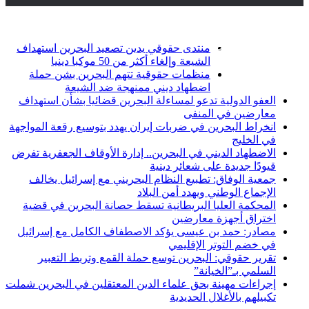
أخبار عاجلة
تويتر
فيسبوك
منتدى حقوقي يدين تصعيد البحرين استهداف
الشيعة وإلغاء أكثر من 50 موكبا دينيا
منظمات حقوقية تتهم البحرين بشن حملة
اضطهاد ديني ممنهجة ضد الشيعة
العفو الدولية تدعو لمساءلة البحرين قضائيا بشأن استهداف
معارضين في المنفى
انخراط البحرين في ضربات إيران يهدد بتوسيع رقعة المواجهة
في الخليج
الاضطهاد الديني في البحرين.. إدارة الأوقاف الجعفرية تفرض
قيودًا جديدة على شعائر دينية
جمعية الوفاق: تطبيع النظام البحريني مع إسرائيل يخالف
الإجماع الوطني ويهدد أمن البلاد
المحكمة العليا البريطانية تسقط حصانة البحرين في قضية
اختراق أجهزة معارضين
مصادر: حمد بن عيسى يؤكد الاصطفاف الكامل مع إسرائيل
في خضم التوتر الإقليمي
تقرير حقوقي: البحرين توسع حملة القمع وتربط التعبير
السلمي بـ”الخيانة”
إجراءات مهينة بحق علماء الدين المعتقلين في البحرين شملت
تكبيلهم بالأغلال الحديدية