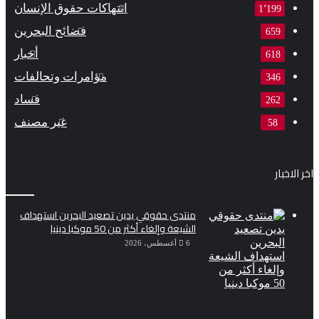
انتهاكات حقوق الإنسان
1٬199
فضائح البحرين
659
أخبار
618
مؤامرات وتحالفات
346
فساد
262
غير مصنف
58
اخر الاخبار
منتدى حقوقي يدين تصعيد البحرين استهداف
الشيعة وإلغاء أكثر من 50 موكبا دينيا
6 أغسطس، 2026