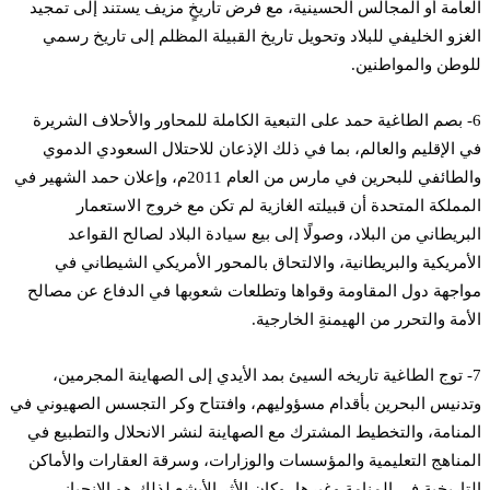
العامة أو المجالس الحسينية، مع فرض تاريخٍ مزيف يستند إلى تمجيد
الغزو الخليفي للبلاد وتحويل تاريخ القبيلة المظلم إلى تاريخ رسمي
للوطن والمواطنين.
6- بصم الطاغية حمد على التبعية الكاملة للمحاور والأحلاف الشريرة
في الإقليم والعالم، بما في ذلك الإذعان للاحتلال السعودي الدموي
والطائفي للبحرين في مارس من العام 2011م، وإعلان حمد الشهير في
المملكة المتحدة أن قبيلته الغازية لم تكن مع خروج الاستعمار
البريطاني من البلاد، وصولًا إلى بيع سيادة البلاد لصالح القواعد
الأمريكية والبريطانية، والالتحاق بالمحور الأمريكي الشيطاني في
مواجهة دول المقاومة وقواها وتطلعات شعوبها في الدفاع عن مصالح
الأمة والتحرر من الهيمنةِ الخارجية.
7- توج الطاغية تاريخه السيئ بمد الأيدي إلى الصهاينة المجرمين،
وتدنيس البحرين بأقدام مسؤوليهم، وافتتاح وكر التجسس الصهيوني في
المنامة، والتخطيط المشترك مع الصهاينة لنشر الانحلال والتطبيع في
المناهج التعليمية والمؤسسات والوزارات، وسرقة العقارات والأماكن
التاريخية في المنامة وغيرها، وكان الأثر الأبشع لذلك هو الانحياز