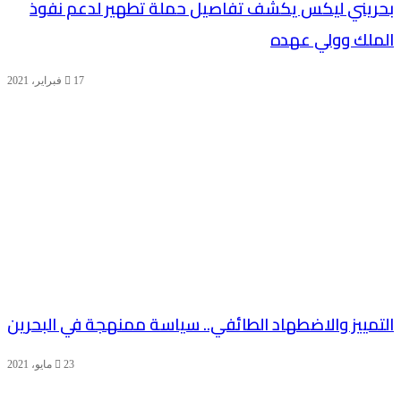
بحريني ليكس يكشف تفاصيل حملة تطهير لدعم نفوذ
الملك وولي عهده
17 فبراير، 2021
التمييز والاضطهاد الطائفي.. سياسة ممنهجة في البحرين
23 مايو، 2021