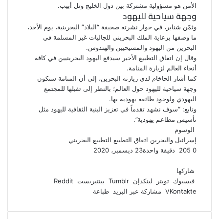
الأمن هو مسؤولية مشتركة بين دول الخليج وتل أبيب.
وجهة سياحية لليهود
وثمّن شناير، في
حوار
نشرته صحيفة “البلاد” البحرينية، يوم الأحد،
ما وصفها برعاية الملك البحريني للجاليات غير المسلمة في
البحرين من اليهود والمسيحيين والهندوس.
وقال إن اتفاق التطبيع الأخير سيدفع اليهود البحرينيين في كافة
أنحاء العالم لزيارة المنامة.
كما أشار الحاخام لدى زيارته البحرين، إلى أن المنامة ستكون
وجهة سياحية لليهود حول العالم؛ بالنظر إلى تقبلها للمجتمع
اليهودي ولوجود طائفة يهودية بها.
وتابع: “سوف نشهد تقدماً في تعزيز البنية الثقافية لليهود مثل
تأسيس مطاعم يهودية”.
الوسوم
إسرائيل والبحرين
اتفاق التطبيع
التطبيع البحريني
0
205
دقيقة واحدة
23 ديسمبر، 2020
ف
ت
ل
ب
و
ي
و
ي
T
ي
ا
R
شاركها
ي
س
ن
u
ن
ت
e
فيسبوك
تويتر
لينكدإن
بينتيريست
ب
ت
ك
ت
m
d
س
مشاركة عبر البريد
طباعة
و
ر
د
b
ي
ا
d
ك
إ
l
ر
i
ب