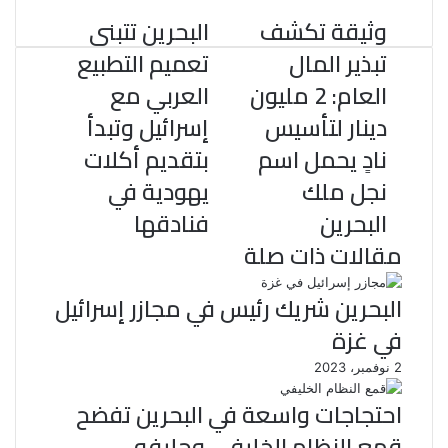
r
ن
ي
t
وثيقة تكشف
البحرين تتبنى
س
ت
تبذير المال
تعميم التطبيع
العام: 2 مليون
العربي مع
دينار لتأسيس
إسرائيل وتبدأ
نادٍ يحمل اسم
بتقديم أكلات
نجل ملك
يهودية في
البحرين
فنادقها
مقالات ذات صلة
البحرين شريك رئيس في مجازر إسرائيل
في غزة
2 نوفمبر، 2023
احتجاجات واسعة في البحرين تفضح
قمع النظام الخليفي وحليفه