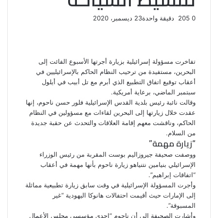
0
205
دقيقة واحدة
23 ديسمبر، 2020
ف
ت
ل
ب
و
ي
و
ي
T
ي
ا
R
ي
س
ن
u
ن
ت
e
ب
ت
ك
ت
m
d
س
تفاخرت مسؤولة إسرائيلية بزيارة أجرتها الأسبوع الفائت إلى
و
ر
د
b
ي
ا
d
البحرين، مستفيدة من ترحيب النظام الحاكم بالإسرائيليين في
ك
إ
l
ر
i
ب
أعقاب توقيع اتفاق التطبيع الذي أبرم مع تل أبيب في أيلول
r
ن
ي
t
سبتمبر الماضي، برعاية أمريكية.
س
وقالت نائبة رئيس بلدية القدس الإسرائيلية فلور حسن ناحوم، إنها
ت
عقدت خلال زيارتها إلى البحرين لقاءات مع مسؤولين في النظام
الحاكم، وناقشت معهم إقامة العلاقات والتحدث عن حقبة جديدة
من السلام.
“زيارة مهمة”
ووصفت صحيفة جيروزاليم بوست المقربة من رئيس الوزراء
الإسرائيلي بنيامين نتنياهو زيارة ناحوم بأنها مهمة في أعقاب
“اتفاقات إبراهيم”.
وأجرت المسؤولة الإسرائيلية في وقت سابق زيارة تطبيعية مماثلة
إلى الإمارات حيث أقيمت احتفالات هانوكا اليهودية “غير
المسبوقة”.
وأشارت الصحيفة إلى أن ناحوم “إحدى مؤسسي مجلس الأعمال