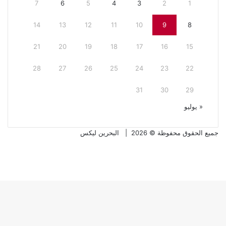
7
6
5
4
3
2
1
14
13
12
11
10
9
8
21
20
19
18
17
16
15
28
27
26
25
24
23
22
31
30
29
« يوليو
جميع الحقوق محفوظة © 2026 |
البحرين ليكس
فيسبوك
تويتر
تويتر
فيسبوك
تيلقرام
واتساب
زر
الذهاب
إلى
الأعلى