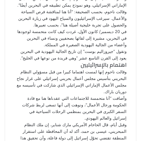
الإماراتي الإسرائيلي، وهو نموذج يمكن تطبيقه في البحرين أيضًا”.
وقالت ناحوم، بحسب الصحيفة: “أنا هنا لمناقشة فرص السياحة
والأعمال. سيرغب الإسرائيليون والسياح اليهود في زيارة البحرين
والحصول على تجربة خليجية أصيلة هنا”، بحسب تعبيرها.
في 20 ديسمبر/ كانون الأول، غردت كيف كانت متحمسة لوجودها
في البحرين، مشيرة إلى لقائها بصحفيين ونساء في البحرين
وأعضاء من الجالية اليهودية الصغيرة في المملكة.
وتقول “جيروزاليم بوست” إن تاريخ الجالية اليهودية في البحرين
يعود إلى القرن التاسع عشر “وهي فريدة من نوعها في الخليج”.
اهتمام بالإسرائيليين
وقالت ناحوم إنها لمست اهتماما كبيرا من قبل مسؤولي
النظام
البحريني بتأسيس مجلس أعمال بحريني إسرائيلي على غرار نجاح
مجلس الأعمال الإماراتي الإسرائيلي الذي شاركت في تأسيسه مع
دوريان باراك.
وأضافت “أنا متحمسة للاجتماعات التي عقدناها هنا مع قادة
الحكومة ورجال الأعمال”، ونوهت إلى أنها تسعى لربط شركات
السفر الكبرى في البحرين بمنظمي الرحلات السياحية في
إسرائيل والعالم اليهودي.
وقبل أيام، قال الحاخام الأمريكي مارك شناير، إن ملك النظام
المبحريني، عيسى بن حمد، أكد له أن المحافظة على استقرار
المنطقة تقتضي تحوّل إسرائيل إلى دولة فاعلة، وأن تحقيق هذا