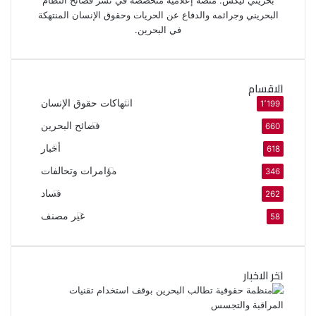
بحريني ليكس: منصة إعلامية متخصصة في نشر فضائح النظام
البحريني وجرائمه والدفاع عن الحريات وحقوق الإنسان المنتهكة
في البحرين.
الاقسام
انتهاكات حقوق الإنسان
1٬199
فضائح البحرين
660
أخبار
618
مؤامرات وتحالفات
346
فساد
262
غير مصنف
58
اخر الاخبار