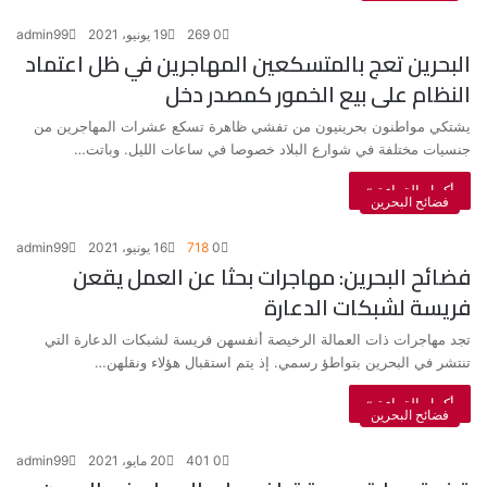
0
269
19 يونيو، 2021
admin99
البحرين تعج بالمتسكعين المهاجرين في ظل اعتماد
النظام على بيع الخمور كمصدر دخل
يشتكي مواطنون بحرينيون من تفشي ظاهرة تسكع عشرات المهاجرين من
جنسيات مختلفة في شوارع البلاد خصوصا في ساعات الليل. وباتت…
أكمل القراءة »
فضائح البحرين
0
718
16 يونيو، 2021
admin99
فضائح البحرين: مهاجرات بحثا عن العمل يقعن
فريسة لشبكات الدعارة
تجد مهاجرات ذات العمالة الرخيصة أنفسهن فريسة لشبكات الدعارة التي
تنتشر في البحرين بتواطؤ رسمي. إذ يتم استقبال هؤلاء ونقلهن…
أكمل القراءة »
فضائح البحرين
0
401
20 مايو، 2021
admin99