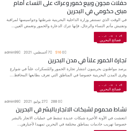
حفلات مجون وبيع خمور وعراك على النساء أمام
مبنى حكومي في البحرين
في الوقت الذي تستنفر وزارة الداخلية البحرينية شرطتها وجواسيسها لمراقبة
وتفتيش مآتم النساء والرجال، فإنها تترك الدعارة والخمور وتغمض العين…
أكمل القراءة »
فضائح البحرين
0
516
7 أغسطس، 2021
admin99
تجارة الخمور علناً في مدن البحرين
يرصد مواطنون بحرينيون انتشار تجارة الخمور والمُسكرات علناً في شوارع
وقرى المدن البحرينية خصوصا في المناطق التي تعرف بطابعها المحافظ.…
أكمل القراءة »
فضائح البحرين
0
288
27 يوليو، 2021
admin99
نشاط محموم لشبكات الاتجار بالبشر في البحرين
انتعشت في الآونة الأخيرة شبكات عديدة تنشط في عمليات الاتجار بالبشر
خصوصا تهريب خادمات بمناطق مختلفة في البحرين تمهيدا لأجبارهن…