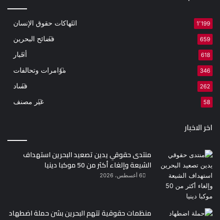
انتهاكات حقوق الإنسان
1٬199
فضائح البحرين
659
أخبار
618
مؤامرات وتحالفات
346
فساد
262
غير مصنف
58
اخر الاخبار
منتدى حقوقي يدين تصعيد البحرين استهداف
الشيعة وإلغاء أكثر من 50 موكبا دينيا
6 أغسطس، 2026
منظمات حقوقية تتهم البحرين بشن حملة اضطهاد