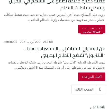
قضية دعارة جديدة تطفو على السطح في البحرين
وتفضح سلطات النظام
برزت على السطح مجددا في البحرين قضية دعارة جديدة، حيث تنشط شبكات
الاتجار بالبشر مدعومة من شخصيات وازنة بالنظام الحاكم…
أكمل القراءة »
فضائح البحرين
0
264
20 أبريل، 2021
admin99
من استدراج الفتيات إلى الاستعباد جنسيا..
“الانتربول” تفضح النظام البحريني
نبهت الشرطة الدولية “الانتربول” شرطة البحرين إلى شبكة للاتجار بالفتيات
الآسيويات تمارس نشاطها على أراضي المملكة منذ 8 أشهر. وتعكس…
أكمل القراءة »
الصفحة التالية
تابعنا على