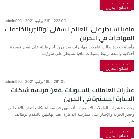
أكمل القراءة »
فضائح البحرين
0
222
21 يوليو، 2021
admin99
مافيا تسيطر على “العالم السفلي” وتتاجر بالخادمات
المهاجرات في البحرين
مأساة جديدة طالت عاملات مهاجرات بعد مرور أيام قليلة على تفجر فضيحة
أخلاقية واسعة ترتبط بشبكات مافيا تسيطر على سوق…
أكمل القراءة »
فضائح البحرين
0
261
19 يوليو، 2021
admin99
عشرات العاملات الآسيويات يقعن فريسة شبكات
الدعارة المنتشرة في البحرين
وجدت عشرات العاملات الآسيويات أنفسهن فريسة لشبكات اتجار بالأشخاص
وحجز الحرية والإجبار على ممارسة الدعارة، بعد إيهامهن بالتقدم لوظائف
عبر…
أكمل القراءة »
فضائح البحرين