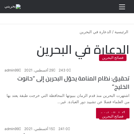
القائمة
الرئيسية
/
الدعارة في البحرين
الدعارة في البحرين
فضائح البحرين
0
243
29 أغسطس، 2021
admin99
تحقيق: نظام المنامة يحوّل البحرين إلى “حانوت
الخليج”
اشتهرت البحرين منذ قدم الزمان ببيوتها المحافظة التي خرجت طبقة يعتد بها
من العلماء فضلا عن تشييد دور العبادة. غير…
أكمل القراءة »
فضائح البحرين
0
241
15 أغسطس، 2021
admin99