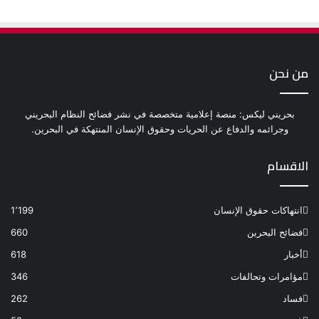
من نحن
بحريني ليكس: منصة إعلامية متخصصة في نشر فضائح النظام البحريني
وجرائمه والدفاع عن الحريات وحقوق الإنسان المنتهكة في البحرين.
الاقسام
انتهاكات حقوق الإنسان
1٬199
فضائح البحرين
660
أخبار
618
مؤامرات وتحالفات
346
فساد
262