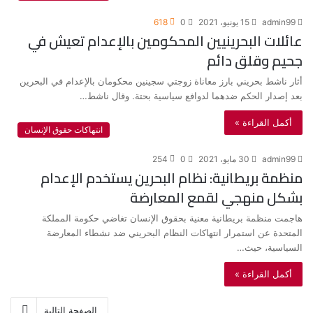
admin99
15 يونيو، 2021
0
618
عائلات البحرينيين المحكومين بالإعدام تعيش في
جحيم وقلق دائم
أثار ناشط بحريني بارز معاناة زوجتي سجينين محكومان بالإعدام في البحرين
بعد إصدار الحكم ضدهما لدوافع سياسية بحتة. وقال ناشط…
أكمل القراءة »
انتهاكات حقوق الإنسان
admin99
30 مايو، 2021
0
254
منظمة بريطانية: نظام البحرين يستخدم الإعدام
بشكل منهجي لقمع المعارضة
هاجمت منظمة بريطانية معنية بحقوق الإنسان تغاضي حكومة المملكة
المتحدة عن استمرار انتهاكات النظام البحريني ضد نشطاء المعارضة
السياسية، حيث…
أكمل القراءة »
الصفحة التالية