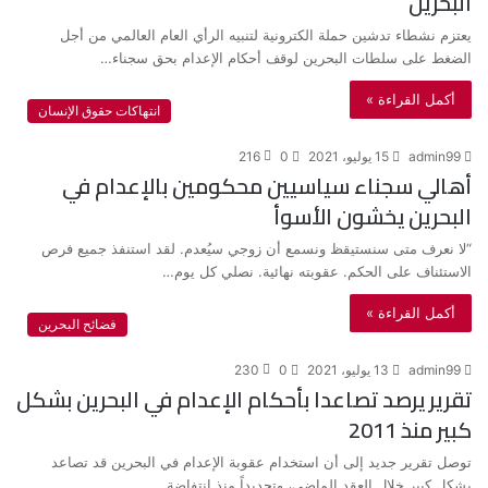
البحرين
يعتزم نشطاء تدشين حملة الكترونية لتنبيه الرأي العام العالمي من أجل
الضغط على سلطات البحرين لوقف أحكام الإعدام بحق سجناء…
أكمل القراءة »
انتهاكات حقوق الإنسان
admin99
15 يوليو، 2021
0
216
أهالي سجناء سياسيين محكومين بالإعدام في
البحرين يخشون الأسوأ
“لا نعرف متى سنستيقظ ونسمع أن زوجي سيُعدم. لقد استنفذ جميع فرص
الاستئناف على الحكم. عقوبته نهائية. نصلي كل يوم…
أكمل القراءة »
فضائح البحرين
admin99
13 يوليو، 2021
0
230
تقرير يرصد تصاعدا بأحكام الإعدام في البحرين بشكل
كبير منذ 2011
توصل تقرير جديد إلى أن استخدام عقوبة الإعدام في البحرين قد تصاعد
بشكل كبير خلال العقد الماضي، وتحديداً منذ انتفاضة…