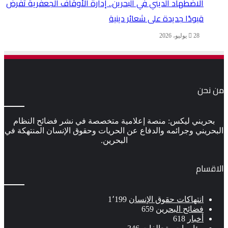
الاضطهاد الديني في البحرين.. إدارة الأوقاف الجعفرية تفرض
قيودًا جديدة على شعائر دينية
28 يوليو، 2026
من نحن
بحريني ليكس: منصة إعلامية متخصصة في نشر فضائح النظام
البحريني وجرائمه والدفاع عن الحريات وحقوق الإنسان المنتهكة في
البحرين.
الاقسام
انتهاكات حقوق الإنسان
1٬199
فضائح البحرين
659
أخبار
618