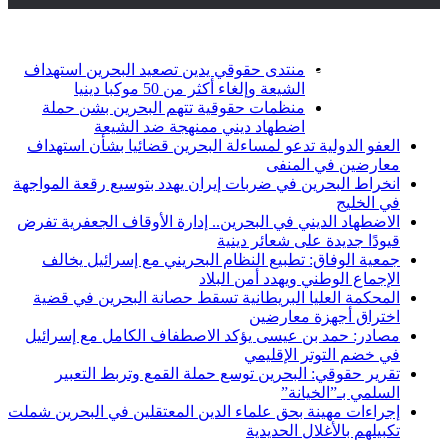
أخبار عاجلة
تويتر
فيسبوك
منتدى حقوقي يدين تصعيد البحرين استهداف
الشيعة وإلغاء أكثر من 50 موكبا دينيا
منظمات حقوقية تتهم البحرين بشن حملة
اضطهاد ديني ممنهجة ضد الشيعة
العفو الدولية تدعو لمساءلة البحرين قضائيا بشأن استهداف
معارضين في المنفى
انخراط البحرين في ضربات إيران يهدد بتوسيع رقعة المواجهة
في الخليج
الاضطهاد الديني في البحرين.. إدارة الأوقاف الجعفرية تفرض
قيودًا جديدة على شعائر دينية
جمعية الوفاق: تطبيع النظام البحريني مع إسرائيل يخالف
الإجماع الوطني ويهدد أمن البلاد
المحكمة العليا البريطانية تسقط حصانة البحرين في قضية
اختراق أجهزة معارضين
مصادر: حمد بن عيسى يؤكد الاصطفاف الكامل مع إسرائيل
في خضم التوتر الإقليمي
تقرير حقوقي: البحرين توسع حملة القمع وتربط التعبير
السلمي بـ”الخيانة”
إجراءات مهينة بحق علماء الدين المعتقلين في البحرين شملت
تكبيلهم بالأغلال الحديدية