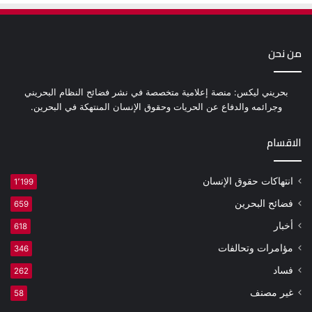
من نحن
بحريني ليكس: منصة إعلامية متخصصة في نشر فضائح النظام البحريني
وجرائمه والدفاع عن الحريات وحقوق الإنسان المنتهكة في البحرين.
الاقسام
انتهاكات حقوق الإنسان
1٬199
فضائح البحرين
659
أخبار
618
مؤامرات وتحالفات
346
فساد
262
غير مصنف
58