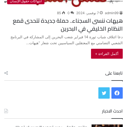
انتهاكات حقوق الإنسان
admin99
7 نوفمبر، 2024
0
85
هيهات ننسى السجناء.. حملة جديدة تتحدى قمع
النظام الخليفي في البحرين
دعا ائتلاف شباب ثورة 14 فبراير شعب البحرين إلى المشاركة في البرنامج
الشعبي التضامني مع المعتقلين السياسيين تحت شعار “هيهات…
أكمل القراءة »
تابعنا على
ف
ت
ي
و
احدث الاخبار
س
ي
ب
ت