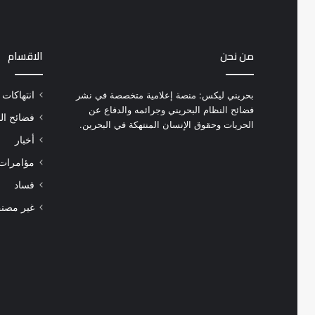
من نحن
الاقسام
بحريني ليكس: منصة إعلامية متخصصة في نشر
انتهاكات
فضائح النظام البحريني وجرائمه والدفاع عن
فضائح ال
الحريات وحقوق الإنسان المنتهكة في البحرين.
أخبار
مؤامرات 
فساد
غير مصن