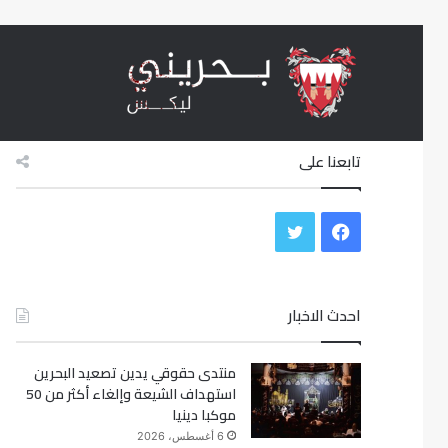
منظمات حقوقية تتهم البحرين بشن حملة اضطهاد د
أخبار عاجلة
تابعنا على
ف
ت
ي
و
س
احدث الاخبار
ي
ب
ت
منتدى حقوقي يدين تصعيد البحرين
و
ر
استهداف الشيعة وإلغاء أكثر من 50
موكبا دينيا
ك
6 أغسطس، 2026