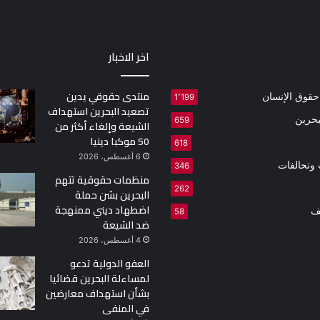
اخر الاخبار
منتدى حقوقي يدين
 حقوق الإنسان
1٬199
تصعيد البحرين استهداف
بحرين
659
الشيعة وإلغاء أكثر من
50 موكبا دينيا
618
6 أغسطس، 2026
وتحالفات
346
منظمات حقوقية تتهم
262
البحرين بشن حملة
اضطهاد ديني ممنهجة
ف
58
ضد الشيعة
4 أغسطس، 2026
العفو الدولية تدعو
لمساءلة البحرين قضائيا
بشأن استهداف معارضين
في المنفى