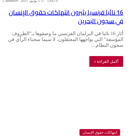
0
150
17 يونيو، 2021
admin99
16 نائبا فرنسيا يثيرون انتهاكات حقوق الإنسان
في سجون البحرين
أثار 16 نائبا في البرلمان الفرنسي ما وصفوها بـ”الظروف
المؤسفة” التي يواجهها المعتقلون، لا سيما سجناء الرأي في
سجون النظام…
أكمل القراءة »
انتهاكات حقوق الإنسان