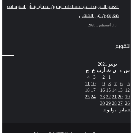
العفو الدولية تدعو لمساءلة البحرين قضائيا بشأن استهداف
معارضين في المنفى
3 أغسطس، 2026
التقويم
يونيو 2021
س
د
ن
ث
أرب
خ
ج
4
3
2
1
11
10
9
8
7
6
5
18
17
16
15
14
13
12
25
24
23
22
21
20
19
30
29
28
27
26
« مايو
يوليو »