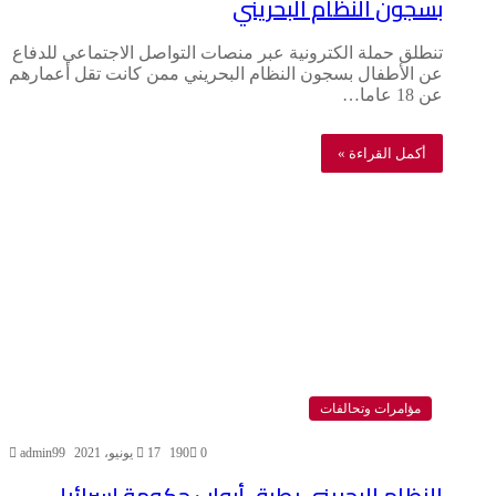
بسجون النظام البحريني
تنطلق حملة الكترونية عبر منصات التواصل الاجتماعي للدفاع
عن الأطفال بسجون النظام البحريني ممن كانت تقل أعمارهم
عن 18 عاما…
أكمل القراءة »
مؤامرات وتحالفات
0
190
17 يونيو، 2021
admin99
النظام البحريني يطرق أبواب حكومة إسرائيل