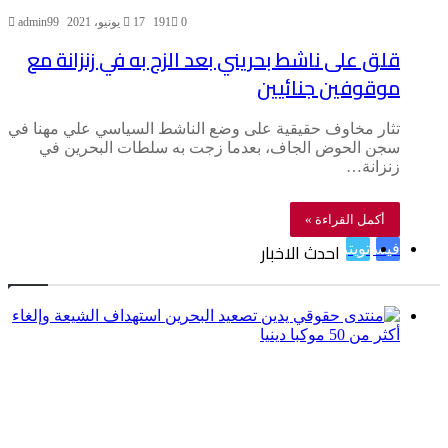
0
191
17 يونيو، 2021
admin99
قلق على ناشط بحريني بعد الزج به في زنزانة مع
موقوفين جنائيين
تثار مخاوف حقيقية على وضع الناشط السياسي علي مهنا في
سجن الحوض الجاف، بعدما زجت به سلطات البحرين في
زنزانة…
أكمل القراءة »
احدث الاخبار
فيسبوك
تويتر