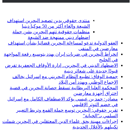
أخبار عاجلة
تويتر
فيسبوك
منتدى حقوقي يدين تصعيد البحرين استهداف
الشيعة وإلغاء أكثر من 50 موكبا دينيا
منظمات حقوقية تتهم البحرين بشن حملة
اضطهاد ديني ممنهجة ضد الشيعة
العفو الدولية تدعو لمساءلة البحرين قضائيا بشأن استهداف
معارضين في المنفى
انخراط البحرين في ضربات إيران يهدد بتوسيع رقعة المواجهة
في الخليج
الاضطهاد الديني في البحرين.. إدارة الأوقاف الجعفرية تفرض
قيودًا جديدة على شعائر دينية
جمعية الوفاق: تطبيع النظام البحريني مع إسرائيل يخالف
الإجماع الوطني ويهدد أمن البلاد
المحكمة العليا البريطانية تسقط حصانة البحرين في قضية
اختراق أجهزة معارضين
مصادر: حمد بن عيسى يؤكد الاصطفاف الكامل مع إسرائيل
في خضم التوتر الإقليمي
تقرير حقوقي: البحرين توسع حملة القمع وتربط التعبير
السلمي بـ”الخيانة”
إجراءات مهينة بحق علماء الدين المعتقلين في البحرين شملت
تكبيلهم بالأغلال الحديدية