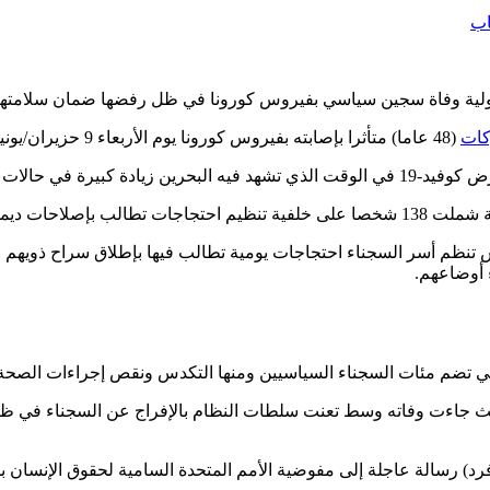
اب
سئولية وفاة سجين سياسي بفيروس كورونا في ظل رفضها ضمان سلامتهم 
كات
(48 عاما) متأثرا بإصابته بفيروس كورونا يوم الأربعاء 9 حزيران/يونيو 2021.
فوف السجناء السياسيين.
س تنظم أسر السجناء احتجاجات يومية تطالب فيها بإطلاق سراح ذوي
 أوضاعهم.
لتي تضم مئات السجناء السياسيين ومنها التكدس ونقص إجراءات الصحة ال
 جاءت وفاته وسط تعنت سلطات النظام بالإفراج عن السجناء في ظل 
إفرد) رسالة عاجلة إلى مفوضية الأمم المتحدة السامية لحقوق الإنسان