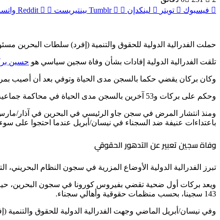
فيسبوك
تويتر
لينكدإن
بينتيريست
واتس
حملت الفدرالية الدولية للحقوق والتنمية (إفرد) سلطات البحرين م
تلقت الفدرالية الدولية إفادات بشأن وفاة سجين سياسي هو
حسين بر
وكان بركان يقضي حكما بالسجن مدى الحياة وتوفي بعد أن أصيب بمرض كوفيد-19 في الوقت الذي تشهد فيه البحرين زيادة كبيرة في حالات الإصابة بما في ذلك في ص
وحكم على بركات و53 آخرين بالسجن مدى الحياة في محاكمة جماعية شملت 138 شخصا على خلفية تنظيم احتجاجات تطالب بإصلاحات ديمقراطية وإطلاق الحريات في البلاد.
ومنذ انتشار المرض في سجن جاو الرئيسي في البحرين في آذار/مار
باعتداءات عنيفة ضد السجناء في نيسان/أبريل عندما احتجوا على سوء
وفاة سجين تعبير عن التدهور الحقوقي
تبرز الفدرالية الدولية الأوضاع المزرية في سجون النظام البحريني، ا
ويعد بركات أول ضحية تقضي بفيروس كورونا في سجون البحرين، حيث
143 سجينا، بحسب منظمات حقوقية وأهالي سجناء.
وفي نيسان/أبريل الماضي وجهت الفدرالية الدولية للحقوق والتنمية (