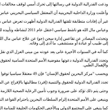
ودعت الفدرالية الدولية في رسالتها إلى تحرك أممي لوقف مخالفات 
وأعلنت وزارة الداخلية البحرينية أن المعتقل السياسي البحريني عباس مال الله (50 عاما) فارق الحياة يوم الثلاثاء السادس من نيسان/أبريل 2021 بدع
غير أن إفادات متطابقة تلقتها الفدرالية الدولية أظهرت تعرض عباس مال الله المحكوم بالسجن 15 عاما ومعتقل منذ 10 أعوام، إلى إهمال 
وعباس مال الله هو ناشط سياسي اعتقل عام 2011 لنشاطه وتأييده للحراك الديموقراطي الذي انطلق في البحرين في تلك الفترة.
وتحدثت المصادر عن تقاعس إدارة سجن (جو) عن علاج عباس مال الله وت
إلى طبيب أو عيادة أو مستشفى، ما أدى إلى وفاته.
كما أنه في السنوات الأخيرة عانى بعد عودته من مبنى العزل الذي نق
وتجدد الفدرالية الدولية دعوتها مفوضية الأمم المتحدة السامية لحق
والإهمال الطبي.
وبحسب “مركز البحرين لحقوق الإنسان” فإن 49 معتقلا سياسيا توفوا في سجون البحرين منذ عام 2011 وسط شبهات واسعة بتعرضهم للتعذيب والإهمال الطبي.
تجدد الفدرالية الدولية للحقوق والتنمية (إفرد) مطالبتها بالإفراج عن ا
وحتى يتم ذلك تؤكد على ضرورة وجوب تأمين الرعاية الصحية اللازمة 
وينبغي على الأمم المتحدة إلزام السلطات البحرين باحترام القواعد ال
كما ينبغي على المجتمع الدولي وبالأخص الحكومات الحليفة للمنامة ا