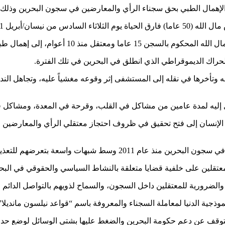
الإهمال الطبي بحق سجناء الرأي والمعارضين في سجون البحرين وذلك
وى تعرضه لأزمة قلبية.
طبي منذ سنوات حيث كان يعاني من عدة أمراض مزمنة.
أخرها في نقله إلى المستشفى إثر وقوعه مغشياً عليه، وتجاهل النداءا
ل إليه لمدة عامين من مشاكل في القلب، وقرحة في المعدة، ومشاكل في
وق الإنسان إلى فتح تحقيق في ظروف احتجاز معتقلي الرأي والمعارضين
لمعتقلين على خلفية قضايا متعلقة بالنشاط السياسي والحقوقي في البحرين م
والضرورية للمعتقلين داخل السجون، والسماح لذويهم بالتواصل الدائم
نموذجية الدنيا لمعاملة السجناء والمعروفة باسم “قواعد نيلسون مانديل
لتوقف عن دعم حكومة البحرين والضغط عليها بشتى الوسائل لوضع حد لل