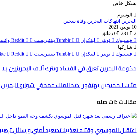
بشكل خاص.
الوسوم
البحرين
انتهاكات البحرين
وفاة سجين
10 يونيو، 2021
2 دقائق
231
0
فيسبوك
تويتر
لينكدإن
بينتيريست
واتس
شاركها
فيسبوك
تويتر
لينكدإن
بينتيريست
حكومة البحرين تغرق في الفساد وتترك آلاف البحرينيين بلا
مئات المحتجين يهتفون ضد الملك حمد في شوارع البحرين
مقالات ذات صلة
اعتقال الموسوي وقتله تعذيبا: تصعيد أمني ورسائل ترهيب