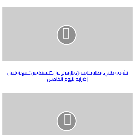
نائب بريطاني يطالب البحرين بالإفراج عن "السنكيس" مع تواصل
إضرابه لليوم الخامس