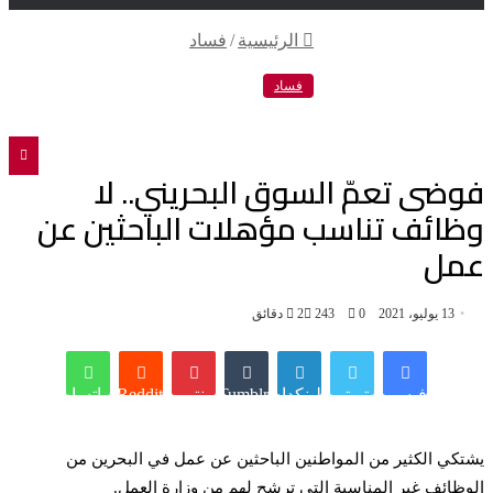
الرئيسية
/
فساد
تويتر
فيسبوك
فساد
فوضى تعمّ السوق البحريني.. لا
وظائف تناسب مؤهلات الباحثين عن
عمل
13 يوليو، 2021
0
243
2 دقائق
فيسبوك
تويتر
لينكدإن
Tumblr
بينتيريست
Reddit
واتساب
يشتكي الكثير من المواطنين الباحثين عن عمل في البحرين من
الوظائف غير المناسبة التي ترشح لهم من وزارة العمل.