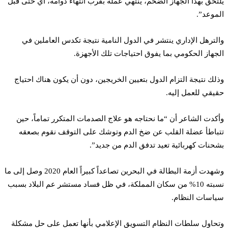
يلتحق بهذا الجهاز الضخم، ينتهي عمله بقرب انتهاء دوامه، أي حتى قبل
الموعد”.
والترهل الإداري ينتشر في الدول النامية نتيجة تكدس العاملين في
الجهاز الحكومي بما يفوق احتياجات تلك الأجهزة.
وذلك نتيجة التزام الدول بتعيين الخريجين، دون أن يكون هناك احتياج
حقيقي للعمل إليه.
وأكدت الشاعر أن “ما نحتاجه هو علاج الصدمات المتكرر تماماً، حين
تتباطأ عضلة القلب عن ضخ الدم وتوشك على التوقف نقوم بصعقه
بشحنات كهربائية تعيد تدفق الدم من جديد”.
وشهدت أزمة البطالة في البحرين تصاعداً كبيراً العام 2020 وصل إلى ما
نسبته 10% من سكان المملكة، في ظل فساد مستشر عم البلاد بسبب
سياسات النظام.
وتحاول سلطات النظام التسويق الإعلامي بأنها تعمل على حل مشكلة