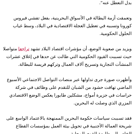
بدل التعطل عنه”.
وتعمقت أزمة البطالة في الأسواق البحرينية، بفعل تفشي فيروس
كورونا وتسببه في تعطيل العجلة الاقتصادية في البلاد، وسط غياب
الحلول الحكومية.
ويزيد من صعوبة الوضع، أن مؤشرات اقتصاد البلاد تشهد
تراجعا
متواصلا
حيث تسببت القيود الحكومية التي طالت عن حدها في إغلاق عشرات
المنشآت التجارية وتسريح آلاف العمال وتركهم فريسة للبطالة.
وأظهرت صورة جرى تداولها عبر منصات التواصل الاجتماعي الأسبوع
الماضي تهافت حشود من الشبان للتقدم على وظائف في شركة
حراسات في جزيرة أمواج، مشكلين طابورا يعكس الوضع الاقتصادي
المزري الذي وصلت له البحرين.
فقد تسببت سياسات حكومة البحرين الممنهجة بالاعتماد الواسع على
شريحة العمالة الأجنبية في تحويل بيئة العمل بمؤسسات القطاع
الخاص إلى طاردة للقوى المحلية.