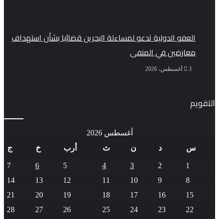
العفو الدولية تدعو لمساءلة البحرين قضائيا بشأن استهداف
معارضين في المنفى
3 أغسطس، 2026
التقويم
أغسطس 2026
س
د
ن
ث
أرب
خ
ج
7
6
5
4
3
2
1
14
13
12
11
10
9
8
21
20
19
18
17
16
15
28
27
26
25
24
23
22