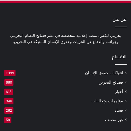
من نحن
بحريني ليكس: منصة إعلامية متخصصة في نشر فضائح النظام البحريني
وجرائمه والدفاع عن الحريات وحقوق الإنسان المنتهكة في البحرين.
الاقسام
انتهاكات حقوق الإنسان
1٬199
فضائح البحرين
660
أخبار
618
مؤامرات وتحالفات
346
فساد
262
غير مصنف
58