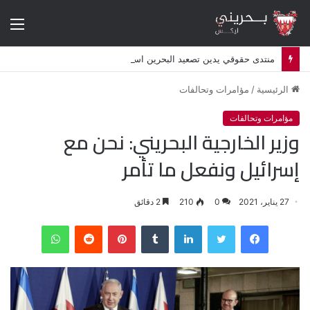
الق
منتدى حقوقي يدين تصعيد البحرين استهداف الشيعة وإلغاء أكثر من 50 موكبا دينيا
الرئيسية
/
مؤامرات وتحالفات
مؤامرات وتحالفات
وزير الخارجية البحريني: نحن مع
إسرائيل ونفعل ما تأمر
27 يناير، 2021
0
210
2 دقائق
فيسبوك
تويتر
لينكدإن
‏Tumblr
بينتيريست
‏Reddit
واتساب