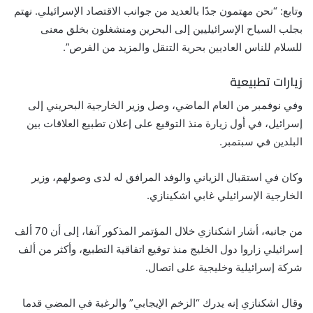
وتابع: “نحن مهتمون جدًا بالعديد من جوانب الاقتصاد الإسرائيلي. نهتم
بجلب السياح الإسرائيليين إلى البحرين ومنشغلون بخلق معنى
للسلام للناس العاديين بحرية التنقل والمزيد من الفرص”.
زيارات تطبيعية
وفي نوفمبر من العام الماضي، وصل وزير الخارجية البحريني إلى
إسرائيل، في أول زيارة منذ التوقيع على إعلان تطبيع العلاقات بين
البلدين في سبتمبر.
وكان في استقبال الزياني والوفد المرافق له لدى وصولهم، وزير
الخارجية الإسرائيلي غابي اشكينازي.
من جانبه، أشار اشكنازي خلال المؤتمر المذكور آنفا، إلى أن 70 ألف
إسرائيلي زاروا دول الخليج منذ توقيع اتفاقية التطبيع، وأكثر من ألف
شركة إسرائيلية وخليجية على اتصال.
وقال اشكنازي إنه يدرك “الزخم الإيجابي” والرغبة في المضي قدما