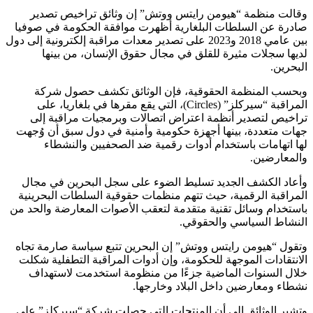
وقالت منظمة “هيومن رايتس ووتش” إن وثائق تراخيص تصدير
صادرة عن السلطات البلغارية أظهرت موافقة الحكومة في صوفيا
بين عامي 2018 و2023 على تصدير معدات مراقبة إلكترونية إلى دول
لديها سجلات مثيرة للقلق في مجال حقوق الإنسان، من بينها
البحرين.
وبحسب المنظمة الحقوقية، فإن الوثائق تكشف حصول شركة
المراقبة “سيركلز” (Circles)، التي يقع مقرها في بلغاريا، على
تراخيص لتصدير أنظمة اعتراض اتصالات وبرمجيات مراقبة إلى
جهات متعددة، بينها أجهزة حكومية وأمنية في دول سبق أن وُجهت
لها اتهامات باستخدام أدوات رقمية ضد الصحفيين والنشطاء
والمعارضين.
وأعاد الكشف الجديد تسليط الضوء على سجل البحرين في مجال
المراقبة الرقمية، حيث تتهم منظمات حقوقية السلطات البحرينية
باستخدام وسائل تقنية متقدمة لتعقب الأصوات المعارضة والحد من
النشاط السياسي والحقوقي.
وتقول “هيومن رايتس ووتش” إن البحرين تتبع سياسة صارمة تجاه
الانتقادات الموجهة للحكومة، وإن أدوات المراقبة التطفلية شكلت
خلال السنوات الماضية جزءًا من منظومة استخدمت لاستهداف
نشطاء ومعارضين داخل البلاد وخارجها.
وتشير الوثائق إلى أن المنتجات التي حصلت شركة “سيركلز” على