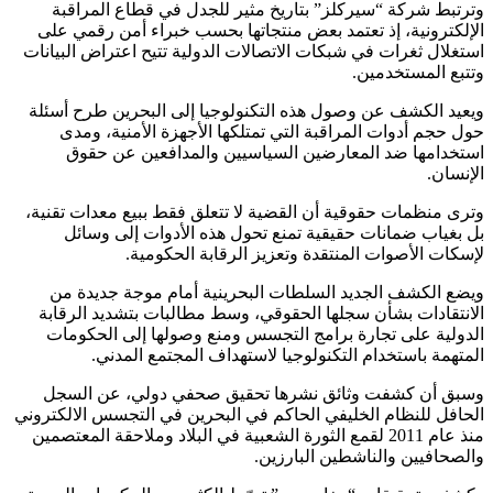
وترتبط شركة “سيركلز” بتاريخ مثير للجدل في قطاع المراقبة
الإلكترونية، إذ تعتمد بعض منتجاتها بحسب خبراء أمن رقمي على
استغلال ثغرات في شبكات الاتصالات الدولية تتيح اعتراض البيانات
وتتبع المستخدمين.
ويعيد الكشف عن وصول هذه التكنولوجيا إلى البحرين طرح أسئلة
حول حجم أدوات المراقبة التي تمتلكها الأجهزة الأمنية، ومدى
استخدامها ضد المعارضين السياسيين والمدافعين عن حقوق
الإنسان.
وترى منظمات حقوقية أن القضية لا تتعلق فقط ببيع معدات تقنية،
بل بغياب ضمانات حقيقية تمنع تحول هذه الأدوات إلى وسائل
لإسكات الأصوات المنتقدة وتعزيز الرقابة الحكومية.
ويضع الكشف الجديد السلطات البحرينية أمام موجة جديدة من
الانتقادات بشأن سجلها الحقوقي، وسط مطالبات بتشديد الرقابة
الدولية على تجارة برامج التجسس ومنع وصولها إلى الحكومات
المتهمة باستخدام التكنولوجيا لاستهداف المجتمع المدني.
وسبق أن كشفت وثائق نشرها تحقيق صحفي دولي، عن السجل
الحافل للنظام الخليفي الحاكم في البحرين في التجسس الالكتروني
منذ عام 2011 لقمع الثورة الشعبية في البلاد وملاحقة المعتصمين
والصحافيين والناشطين البارزين.