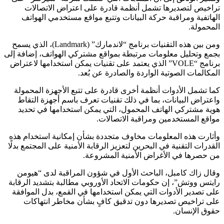
تراخيص لتصديرها تشمل أنظمة قادرة على اعتراض الاتصالات
الهاتفية ومراقبة حركة البيانات وتتبع مواقع مستخدمي الهواتف
المحمولة.
ومن بين هذه التقنيات برنامج “لاندمارك” (Landmark)، الذي يسمح
بجمع وتحليل معلومات مرتبطة بمواقع مشتركي الهواتف، إضافة إلى
برنامج “VOLE” الذي يعتمد على تقنيات يمكن استخدامها لاعتراض
المكالمات الصوتية الواردة والصادرة عن بُعد.
كما تشمل الأدوات أنظمة أخرى قادرة على تتبع الأجهزة المحمولة
واعتراض البيانات، بما في ذلك تقنيات تعرف باسم أجهزة التقاط
هوية مشتركي الهاتف المحمول، التي يمكن استخدامها في تحديد
مواقع المستخدمين ومراقبة الاتصالات.
وأثارت هذه المعلومات مخاوف متجددة بشأن إمكانية استخدام هذه
القدرات التقنية في البحرين لتعزيز الرقابة الأمنية على المجتمع بدلًا
من حصرها في الأغراض الأمنية المشروعة.
وقال زاك كامبل، الباحث الأول في شؤون المراقبة لدى “هيومن
رايتس ووتش”، إن حكومات الاتحاد الأوروبي مطالبة بتشديد الرقابة
على تصدير الأدوات التي يمكن استخدامها في القمع، بدل الموافقة
على تراخيص تصديرها دون تدقيق كافٍ بشأن مخاطر انتهاكات
حقوق الإنسان.