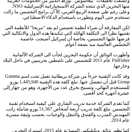
وكشفت تحقيقات “بيغاسوس” تورّط الكثير من الحكومات العربية
منها البحرين الذي تنتجه الشركة الاستخباراتية الإسرائيلية NSO.
وعلى رغم طي صفحة الربيع العربي، إلاّ أن برامج التجسس ما زالت
تستخدم حتى اليوم وتطورت باستخدام الذكاء الاصطناعي.
لكن المفارقة أن شراء أنظمة تجسس لم يعد “مربحا” للأنظمة التي
تقتنيها نظرا الى التكلفة الهائلة التي تتكبدها هذه الدول والاتكالية التي
فرضها عليها التجسس، بخاصة أن إسرائيل أصبحت عاصمة
التجسّس العالمية منذ بضعة أعوام.
وأظهرت الوثائق أن حكومة البحرين لجأت الى الشركة الألمانية
FinFisher عام 2011 للتجسس على ناشطين بحرينيين في داخل البلاد
وخارجها.
وقد كانت التقنية جزءاً من شركة بريطانية تعمل تحت اسم Gamma
Group قبل أن تنفصل عنها. تبلغ كلفة هذه التقنية 1,445,940 يورو
للمستخدم النهائي، وتسمح بخرق عدد من الأجهزة، وهو من جهاز إلى
عشرة أجهزة كحد أقصى.
كما تقدم الشركة خدمة تدريب الشاري على كيفية استخدام تقنية
التجسس. تبلغ كلفة تدريب أربعة أشخاص 51,567 يورو شاملة راتب
المهندس المدرب والفندق والتنقل والوجبات، بحسب وثيقة مسربة
عام 2014.
كما تظهر وثائق ويكيليكس المسرّبة عام 2015، استيراد البحرين