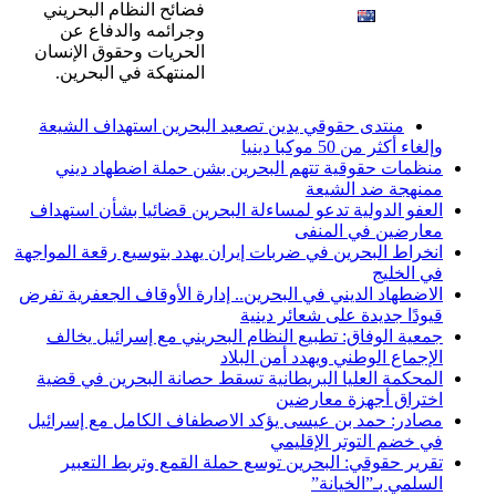
English
فضائح النظام البحريني
وجرائمه والدفاع عن
الحريات وحقوق الإنسان
المنتهكة في البحرين.
أخبار عاجلة
منتدى حقوقي يدين تصعيد البحرين استهداف الشيعة
وإلغاء أكثر من 50 موكبا دينيا
منظمات حقوقية تتهم البحرين بشن حملة اضطهاد ديني
ممنهجة ضد الشيعة
العفو الدولية تدعو لمساءلة البحرين قضائيا بشأن استهداف
معارضين في المنفى
انخراط البحرين في ضربات إيران يهدد بتوسيع رقعة المواجهة
في الخليج
الاضطهاد الديني في البحرين.. إدارة الأوقاف الجعفرية تفرض
قيودًا جديدة على شعائر دينية
جمعية الوفاق: تطبيع النظام البحريني مع إسرائيل يخالف
الإجماع الوطني ويهدد أمن البلاد
المحكمة العليا البريطانية تسقط حصانة البحرين في قضية
اختراق أجهزة معارضين
مصادر: حمد بن عيسى يؤكد الاصطفاف الكامل مع إسرائيل
في خضم التوتر الإقليمي
تقرير حقوقي: البحرين توسع حملة القمع وتربط التعبير
السلمي بـ”الخيانة”