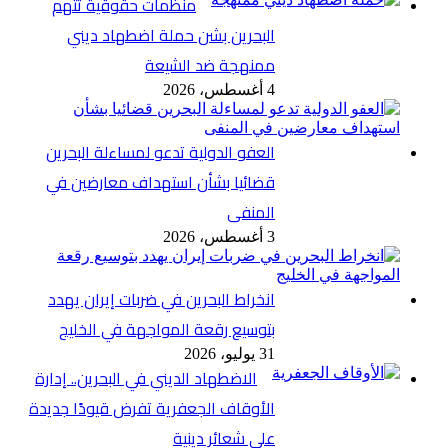
منظمات حقوقية تتهم
البحرين بشن حملة اضطهاد ديني
ممنهجة ضد الشيعة
4 أغسطس، 2026
العفو الدولية تدعو لمساءلة البحرين
قضائيا بشأن استهداف معارضين في
المنفى
3 أغسطس، 2026
انخراط البحرين في ضربات إيران يهدد
بتوسيع رقعة المواجهة في الخليج
31 يوليو، 2026
الاضطهاد الديني في البحرين.. إدارة
الأوقاف الجعفرية تفرض قيودًا جديدة
على شعائر دينية