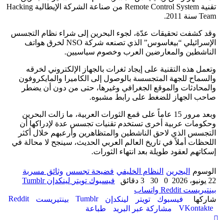
تقنية Remote Control System من صناعة الشركة الإيطالية Hacking
Team سنة 2011.
وقد كشفت تحقيقات عدّة، لجوء البحرين إلى شراء نظام التجسس
الإسرائيلي “بيغاسوس” الذي تصنعه شركة NSO لخرق هواتف
الناشطين والمعارضين العرب وخصوم سياسيين.
وتعمل هذه التقنية على إيجاد ثغرات بالجهاز الإلكتروني لخرقه
والسماح للجهة المتجسسة بالوصول إلى الكاميرا والمايكروفون
والمحادثات والموقع الجغرافي وغيرها، حتى من دون أن يضطر
صاحب الجهاز للضغط على رابط مشبوه.
وبعد مرور 15 عاماً على قمع الثورات العربية، ما زالت البحرين
وحكومات عربية أخرى تستخدم تقنيات تجسس عدة لإدراكها أن
التجسس الذي لاحق الناشطين والمتظاهرين وأرعبهم خلال أكثر
اللحظات أملاً في تاريخ العالم العربي الحديث، سينجح لا محالة في
إسكاتهم لعقود طويلة بعد انتهاء الثورات.
الوسوم
البحرين
النظام الخليفي
فضيحة تجسس
وثائق مسربة
22 يونيو، 2026
0
30
3 دقائق
فيسبوك
تويتر
لينكدإن
بينتيريست
واتساب
شاركها
فيسبوك
تويتر
لينكدإن
بينتيريست
مشاركة عبر البريد
طباعة