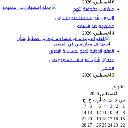
6 أغسطس، 2026
منظمات حقوقية تتهم
البحرين بشن حملة اضطهاد ديني
ممنهجة ضد الشيعة
4 أغسطس، 2026
العفو الدولية تدعو لمساءلة البحرين
قضائيا بشأن استهداف معارضين في
المنفى
3 أغسطس، 2026
التقويم
أغسطس 2026
س
د
ن
ث
أرب
خ
ج
7
6
5
4
3
2
1
14
13
12
11
10
9
8
21
20
19
18
17
16
15
28
27
26
25
24
23
22