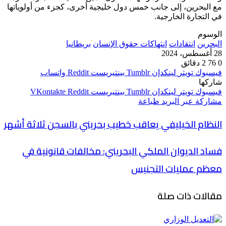
مع البحرين، إلى جانب خمس دول خليجية أخرى، كجزء من أولوياتها
في التجارة الخارجية.
الوسوم
البحرين
انتقادات
انتهاكات حقوق الإنسان
بريطانيا
28 أغسطس، 2024
0
76
2 دقائق
فيسبوك
تويتر
لينكدإن
بينتيريست
واتساب
شاركها
فيسبوك
تويتر
لينكدإن
بينتيريست
مشاركة عبر البريد
طباعة
النظام الخيليفي يعاقب خطيب بحريني بالسجن ثلاثة أشهر
فساد الديوان الملكي البحريني: مخالفات قانونية في
معظم عمليات التجنيس
مقالات ذات صلة