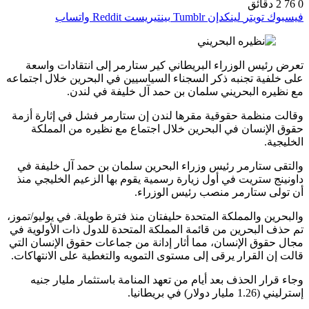
0
76
2 دقائق
فيسبوك
تويتر
لينكدإن
بينتيريست
واتساب
تعرض رئيس الوزراء البريطاني كير ستارمر إلى انتقادات واسعة
على خلفية تجنبه ذكر السجناء السياسيين في البحرين خلال اجتماعه
مع نظيره البحريني سلمان بن حمد آل خليفة في لندن.
وقالت منظمة حقوقية مقرها لندن إن ستارمر فشل في إثارة أزمة
حقوق الإنسان في البحرين خلال اجتماع مع نظيره من المملكة
الخليجية.
والتقى ستارمر رئيس وزراء البحرين سلمان بن حمد آل خليفة في
داونينج ستريت في أول زيارة رسمية يقوم بها الزعيم الخليجي منذ
أن تولى ستارمر منصب رئيس الوزراء.
والبحرين والمملكة المتحدة حليفتان منذ فترة طويلة. في يوليو/تموز،
تم حذف البحرين من قائمة المملكة المتحدة للدول ذات الأولوية في
مجال حقوق الإنسان، مما أثار إدانة من جماعات حقوق الإنسان التي
قالت إن القرار يرقى إلى مستوى التمويه والتغطية على الانتهاكات.
وجاء قرار الحذف بعد أيام من تعهد المنامة باستثمار مليار جنيه
إسترليني (1.26 مليار دولار) في بريطانيا.