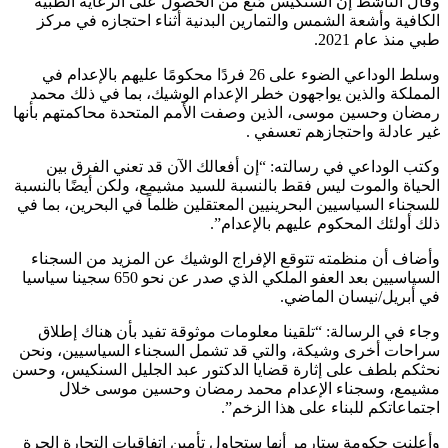
وقال الناشط إن السنكيس مُنع من الحصول على الرعاية الطبية
الكافية وأشعة الشمس والتمارين البدنية أثناء احتجازه في مركز
طبي منذ عام 2021.
وسلط الوداعي الضوء على 26 فردًا محكومًا عليهم بالإعدام في
المملكة والذين يواجهون خطر الإعدام الوشيك، بما في ذلك محمد
رمضان وحسين موسى، الذين وصفت الأمم المتحدة محاكمتهم بأنها
غير عادلة واحتجازهم تعسفي .
وكتب الوداعي في رسالته: “إن أفعالك الآن قد تعني الفرق بين
الحياة والموت ليس فقط بالنسبة للسيد مشيمع، ولكن أيضًا بالنسبة
للسجناء السياسيين البحرينيين المعتقلين ظلماً في البحرين، بما في
ذلك أولئك المحكوم عليهم بالإعدام”.
وأضاف أن منظمته تتوقع الإفراج الوشيك عن المزيد من السجناء
السياسيين بعد العفو الملكي الذي صدر عن نحو 650 سجينا سياسيا
في أبريل/نيسان الماضي.
وجاء في الرسالة: “تلقينا معلومات موثوقة تفيد بأن هناك إطلاق
سراحات أخرى وشيكة، والتي قد تشمل السجناء السياسيين، ونحن
نحثكم بلطف على إثارة قضايا الدكتور عبد الجليل السنكيس، وحسن
مشيمع، وسجناء الإعدام محمد رمضان وحسين موسى خلال
اجتماعاتكم للبناء على هذا الزخم”.
وأعلنت حكومة ستارمر أنها ستحاول تأمين اتفاقيات التجارة الحرة