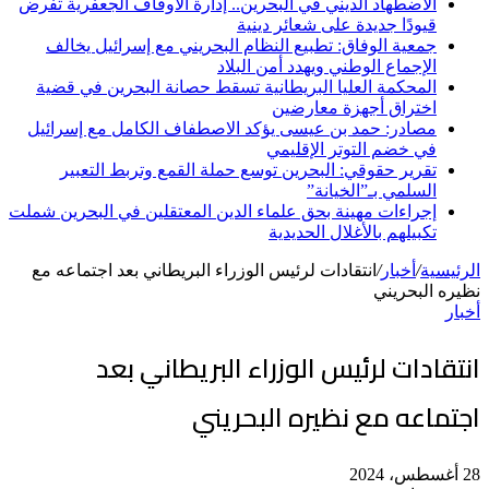
الاضطهاد الديني في البحرين.. إدارة الأوقاف الجعفرية تفرض
قيودًا جديدة على شعائر دينية
جمعية الوفاق: تطبيع النظام البحريني مع إسرائيل يخالف
الإجماع الوطني ويهدد أمن البلاد
المحكمة العليا البريطانية تسقط حصانة البحرين في قضية
اختراق أجهزة معارضين
مصادر: حمد بن عيسى يؤكد الاصطفاف الكامل مع إسرائيل
في خضم التوتر الإقليمي
تقرير حقوقي: البحرين توسع حملة القمع وتربط التعبير
السلمي بـ”الخيانة”
إجراءات مهينة بحق علماء الدين المعتقلين في البحرين شملت
تكبيلهم بالأغلال الحديدية
الرئيسية
/
أخبار
/
انتقادات لرئيس الوزراء البريطاني بعد اجتماعه مع
نظيره البحريني
أخبار
انتقادات لرئيس الوزراء البريطاني بعد
اجتماعه مع نظيره البحريني
28 أغسطس، 2024