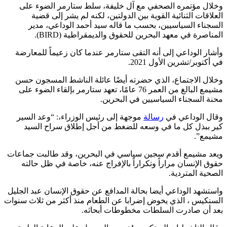
وخلال مؤتمره الصحفي مع آل خليفة، سلط ستارمر الضوء على
العلاقات الثنائية القوية بين الدولتين، لكنه لم يشر إلى قضية
السجناء السياسيين، بحسب ما قاله سيد أحمد الوداعي، مدير
المناصرة في معهد البحرين للحقوق والديمقراطية (BIRD).
وأشار الوداعي إلى أنه التقى ستارمر عندما كان زعيماً للمعارضة
في أكتوبر/تشرين الأول 2021.
وخلال الاجتماع، الذي حضرته أيضًا عائلة الناشط المسجون حسن
مشيمع البالغ من العمر 76 عامًا، تعهد ستارمر بإلقاء الضوء على
محنة السجناء السياسيين في البحرين.
وقال الوداعي في
رسالة
موجهة إلى رئيس الوزراء،: “وعد السير
كير ببذل كل ما في وسعه للضغط من أجل إطلاق سراح السيد
مشيمع”.
ويعد مشيمع أقدم سجين سياسي في البحرين، وقد طالبت جماعات
حقوق الإنسان مراراً وتكراراً بالإفراج عنه، خاصة في ظل حالته
الصحية المتردية.
واستشهد الوداعي أيضا بحالة المدافع عن حقوق الإنسان عبد الجليل
السنكيس ، الذي يخوض إضرابا عن الطعام منذ أكثر من ثلاث سنوات
بعد أن صادرت السلطات مخطوطات أبحاثه.