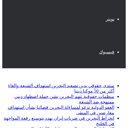
تويتر
فيسبوك
أخبار عاجلة
منتدى حقوقي يدين تصعيد البحرين استهداف الشيعة وإلغاء
أكثر من 50 موكبا دينيا
منظمات حقوقية تتهم البحرين بشن حملة اضطهاد ديني
ممنهجة ضد الشيعة
العفو الدولية تدعو لمساءلة البحرين قضائيا بشأن استهداف
معارضين في المنفى
انخراط البحرين في ضربات إيران يهدد بتوسيع رقعة المواجهة
في الخليج