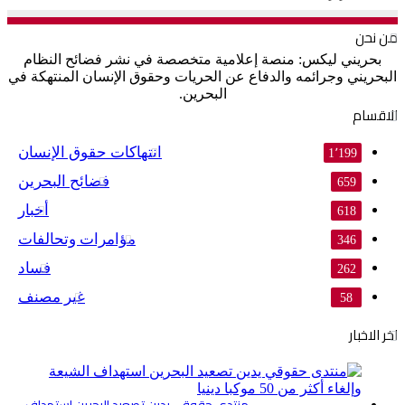
من نحن
بحريني ليكس: منصة إعلامية متخصصة في نشر فضائح النظام
البحريني وجرائمه والدفاع عن الحريات وحقوق الإنسان المنتهكة في
البحرين.
الاقسام
انتهاكات حقوق الإنسان
1٬199
فضائح البحرين
659
أخبار
618
مؤامرات وتحالفات
346
فساد
262
غير مصنف
58
اخر الاخبار
منتدى حقوقي يدين تصعيد البحرين استهداف