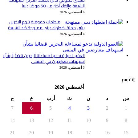
الشيعة وإلغاء أكثر من 50 موكبا دينيا
6 أغسطس، 2026
منظمات حقوقية تتهم البحرين
بشن حملة اضطهاد ديني ممنهجة ضد الشيعة
4 أغسطس، 2026
العفو الدولية تدعو لمساءلة البحرين قضائيا بشأن
استهداف معارضين في المنفى
3 أغسطس، 2026
التقويم
أغسطس 2026
س
د
ن
ث
أرب
خ
ج
7
6
5
4
3
2
1
14
13
12
11
10
9
8
21
20
19
18
17
16
15