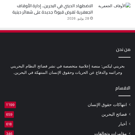
الاضطهاد الديني في البحرين.. إدارة الأوقاف
الجعفرية تفرض قيودًا جديدة على شعائر دينية
28 يوليو، 2026
من نحن
بحريني ليكس: منصة إعلامية متخصصة في نشر فضائح النظام البحريني
وجرائمه والدفاع عن الحريات وحقوق الإنسان المنتهكة في البحرين.
الاقسام
انتهاكات حقوق الإنسان
1٬199
فضائح البحرين
659
أخبار
618
مؤامرات وتحالفات
346