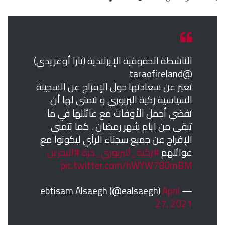
الناشطة الحقوقية الإيرلندية (تارا أوغريدي)
@taraofireland
تعبر عن سعادتها حول الإفراج عن السجينة
السياسية زكية البربوري و تتمنى لها أن
تقضي أجمل الأوقات مع عائلتها في ما
تبقى من ايام شهر رمضان . كما تتمنى
الإفراج عن جميع سجناء الرأي ليكونوا مع
عوائلهم
#زكية_البربوري_حرة
#البحرين
pic.twitter.com/hWYW780mBM
April
— ebtisam Alsaegh (@ealsaegh)
27, 2021