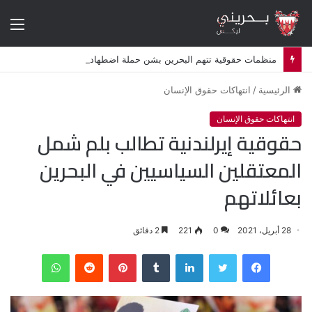
الق
منظمات حقوقية تتهم البحرين بشن حملة اضطهاد ديني ممنهجة ضد الشيعة
الرئيسية
/
انتهاكات حقوق الإنسان
انتهاكات حقوق الإنسان
حقوقية إيرلندنية تطالب بلم شمل
المعتقلين السياسيين في البحرين
بعائلاتهم
28 أبريل، 2021
0
221
2 دقائق
فيسبوك
تويتر
لينكدإن
‏Tumblr
بينتيريست
‏Reddit
واتساب