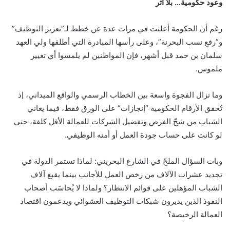
وعود حكومية… بلا أثر
رغم أن الحكومة أعلنت في مرات عدة عن خطط لـ”تعزيز التوظيف”
و”رفع نسب البحرنة”، وعلى رأسها المبادرة التي أطلقها ولي العهد
سلمان بن حمد قبل أشهر، فإن المواطنين لم يلمسوا أي تغيير
ملموس.
وما تزال الفجوة واسعة بين الخطاب الرسمي والواقع الميداني، إذ
تُحقق الأرقام الحكومية “إنجازات” على الورق فقط، فيما يعاني
الشباب من شحّ الفرص وتفضيل الشركات للعمالة الأقل كلفة، حتى
لو كانت على حساب جودة العمل أو أمنه الوظيفي.
وبات السؤال الملحّ في الشارع البحريني: لماذا تستمر الدولة في
تجديد عشرات الآلاف من رخص العمل للأجانب بينما يقبع آلاف
الشباب المؤهلين على قوائم الانتظار؟ ولماذا لا يُحاسَب أصحاب
النفوذ الذين يديرون شبكات التوظيف العشوائي ويدعمون اقتصاد
العمالة الرخيصة؟