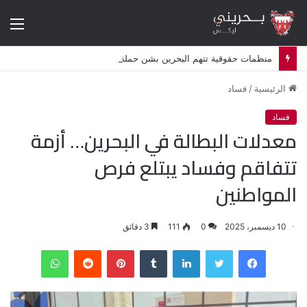
الق
منظمات حقوقية تتهم البحرين بشن حملة اضطهاد ديني ممنهجة ضد الشيعة
الرئيسية
/
فساد
فساد
معدلات البطالة في البحرين… أزمة
تتفاقم وفساد يبتلع فرص
المواطنين
10 ديسمبر، 2025
0
111
3 دقائق
فيسبوك
تويتر
لينكدإن
‏Tumblr
بينتيريست
‏Reddit
واتساب