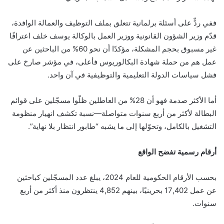
ففي ردٍّ على أسئلة برلمانية تتعلق بملف التوظيف والعمالة الوافدة،
قدّم وزير الشؤون القانونية ووزير العمل بالوكالة يوسف خلف اعترافًا
غير مسبوق بحجم المشكلة، مؤكدًا أن نحو 60% من الباحثين عن
عمل هم من حملة شهادة البكالوريوس فأعلى، في مؤشر صارخ على
فشل سياسات الدولة التعليمية والتوظيفية في آن واحد.
أما الأكثر صدمة فهو أن 28% من العاطلين ظلّوا مسجّلين على قوائم
البطالة لأكثر من أربع سنوات متواصلة—نسبة تكشف انهيار منظومة
التشغيل بالكامل، وتحوّلها إلى ما يشبه “طابور انتظار بلا نهاية”.
أرقام رسمية تفضح الواقع
بحسب الأرقام الحكومية للعام 2024، يبلغ عدد المسجّلين كباحثين
عن عمل 17,402 بحرينيًا، بينهم 4,852 ينتظرون منذ أكثر من أربع
سنوات.