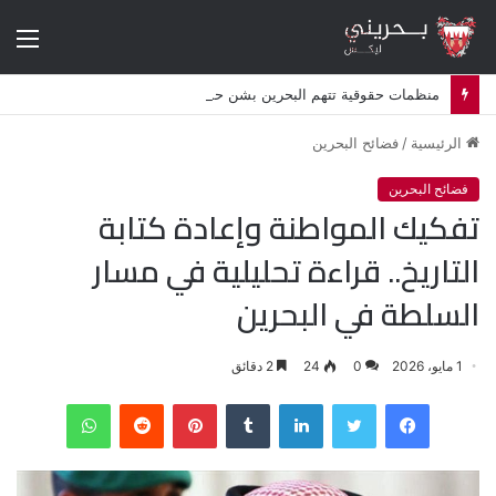
الق
منظمات حقوقية تتهم البحرين بشن حملة اضطهاد ديني ممنهجة ضد الشيعة
الرئيسية
/
فضائح البحرين
فضائح البحرين
تفكيك المواطنة وإعادة كتابة
التاريخ.. قراءة تحليلية في مسار
السلطة في البحرين
1 مايو، 2026
0
24
2 دقائق
فيسبوك
تويتر
لينكدإن
‏Tumblr
بينتيريست
‏Reddit
واتساب